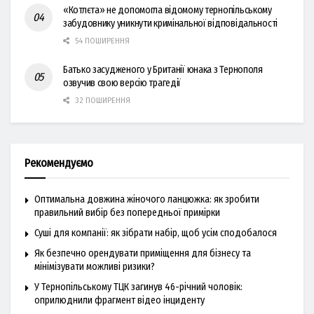
«Котлєта» не допомогла відомому тернопільському
забудовнику уникнути кримінальної відповідальності
54 ПОШИРЕННЯ
Батько засудженого у Британії юнака з Тернополя
озвучив свою версію трагедії
32 ПОШИРЕННЯ
Рекомендуємо
Оптимальна довжина жіночого ланцюжка: як зробити
правильний вибір без попередньої примірки
Суші для компанії: як зібрати набір, щоб усім сподобалося
Як безпечно орендувати приміщення для бізнесу та
мінімізувати можливі ризики?
У Тернопільському ТЦК загинув 46-річний чоловік:
оприлюднили фрагмент відео інциденту