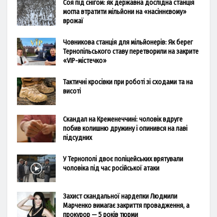
Соя під снігом: як державна дослідна станція
могла втратити мільйони на «насіннєвому»
врожаї
Човникова станція для мільйонерів: Як берег
Тернопільського ставу перетворили на закрите
«VIP-містечко»
Тактичні кросівки при роботі зі сходами та на
висоті
Скандал на Кременеччині: чоловік вдруге
побив колишню дружину і опинився на лаві
підсудних
У Тернополі двоє поліцейських врятували
чоловіка під час російської атаки
Захист скандальної нардепки Людмили
Марченко вимагає закриття провадження, а
прокурор — 5 років тюрми