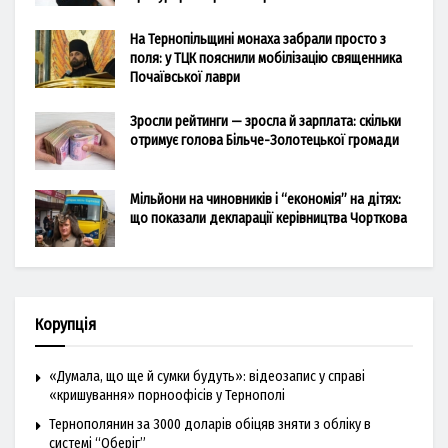
На Тернопільщині монаха забрали просто з
поля: у ТЦК пояснили мобілізацію священника
Почаївської лаври
Зросли рейтинги — зросла й зарплата: скільки
отримує голова Більче-Золотецької громади
Мільйони на чиновників і “економія” на дітях:
що показали декларації керівництва Чорткова
Корупція
«Думала, що ще й сумки будуть»: відеозапис у справі
«кришування» порноофісів у Тернополі
Тернополянин за 3000 доларів обіцяв зняти з обліку в
системі “Оберіг”