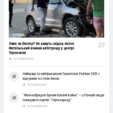
Пияк чи блогер? Як кажуть свідки, Антон
Метельський вчинив автотрощу у центрі
Тернополя
22 ПОШИРЕННЯ
Найкращі та найгірші школи Тернополя: Рейтинг 2025 з
відгуками та статистикою
78 ПОШИРЕННЯ
“Мені набридла брехня Василя Бойка” — у Почаєві люди
покидають партію “Слуга народу”
30 ПОШИРЕННЯ