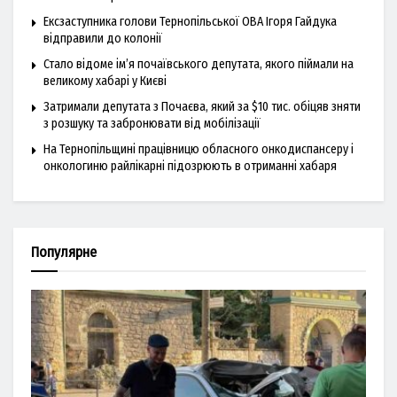
Ексзаступника голови Тернопільської ОВА Ігоря Гайдука
відправили до колонії
Стало відоме ім’я почаївського депутата, якого піймали на
великому хабарі у Києві
Затримали депутата з Почаєва, який за $10 тис. обіцяв зняти
з розшуку та забронювати від мобілізації
На Тернопільщині працівницю обласного онкодиспансеру і
онкологиню райлікарні підозрюють в отриманні хабаря
Популярне