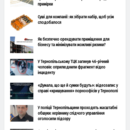
примірки
Суші для компанії: як зібрати набір, щоб усім
сподобалося
Як безпечно орендувати приміщення для
бізнесу та мінімізувати можливі ризики?
У Тернопільському ТЦК загинув 46-річний
чоловік: оприлюднили фрагмент відео
інциденту
«Думала, що ще й сумки будуть»: відеозапис у
справі «кришування» порноофісів у Тернополі
У поліції Тернопільщини проходять масштабні
обшуки: керівнику слідчого управління
оголосили підозру