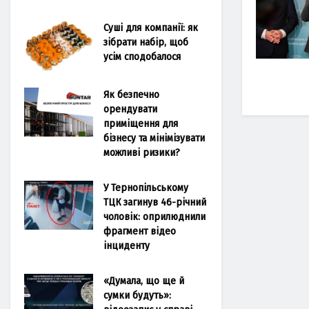
Суші для компанії: як
зібрати набір, щоб
усім сподобалося
Як безпечно
орендувати
приміщення для
бізнесу та мінімізувати
можливі ризики?
У Тернопільському
ТЦК загинув 46-річний
чоловік: оприлюднили
фрагмент відео
інциденту
«Думала, що ще й
сумки будуть»: