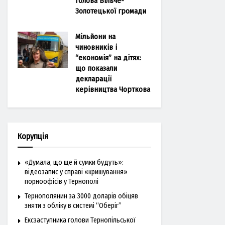
голова Більче-
Золотецької громади
Мільйони на
чиновників і
“економія” на дітях:
що показали
декларації
керівництва Чорткова
Корупція
«Думала, що ще й сумки будуть»:
відеозапис у справі «кришування»
порноофісів у Тернополі
Тернополянин за 3000 доларів обіцяв
зняти з обліку в системі “Оберіг”
Ексзаступника голови Тернопільської