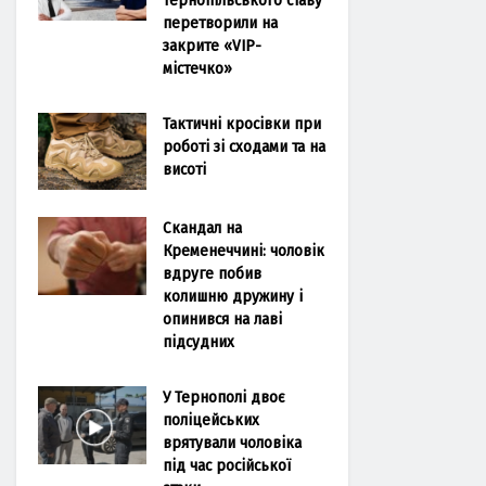
перетворили на
закрите «VIP-
містечко»
Тактичні кросівки при
роботі зі сходами та на
висоті
Скандал на
Кременеччині: чоловік
вдруге побив
колишню дружину і
опинився на лаві
підсудних
У Тернополі двоє
поліцейських
врятували чоловіка
під час російської