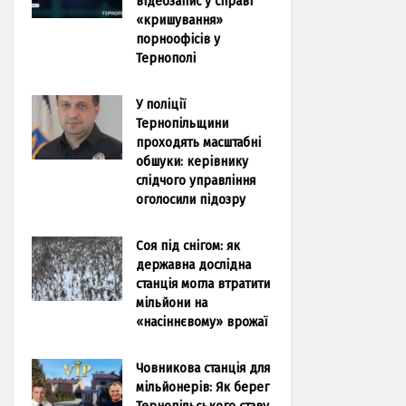
відеозапис у справі
«кришування»
порноофісів у
Тернополі
У поліції
Тернопільщини
проходять масштабні
обшуки: керівнику
слідчого управління
оголосили підозру
Соя під снігом: як
державна дослідна
станція могла втратити
мільйони на
«насіннєвому» врожаї
Човникова станція для
мільйонерів: Як берег
Тернопільського ставу