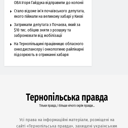
ОВА Ігоря Гайдука відправили до колонії
Стало відоме ім’я почаївського депутата,
якого піймали на великому хабарі у Києві
Затримали депутата з Почаєва, який за
$10 тис. обіцяв зняти з розшуку та
забронювати від мобілізації
На Тернопільщині працівницю обласного
онкодиспансеру і онкологиню райлікарні
підозрюють в отриманні хабаря
Усі права на інформаційні матеріали, розміщені на
сайті «Тернопільська правда», захищені українським