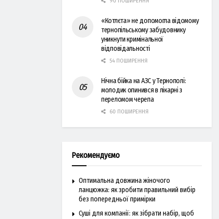
90 ПОШИРЕННЯ
«Котлєта» не допомогла відомому
тернопільському забудовнику
уникнути кримінальної
відповідальності
54 ПОШИРЕННЯ
Нічна бійка на АЗС у Тернополі:
молодик опинився в лікарні з
переломом черепа
60 ПОШИРЕННЯ
Рекомендуємо
Оптимальна довжина жіночого
ланцюжка: як зробити правильний вибір
без попередньої примірки
Суші для компанії: як зібрати набір, щоб