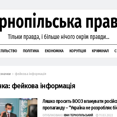
СПІЛЬСТВО
ПОЛІТИКА
ЕКОНОМІКА
КОРУПЦІЯ
КРИМІНАЛ
С
значки
фейкова інформація
чка:
фейкова інформація
Ляшко просить ВООЗ вгамувати російс
пропаганду – “Україна не розробляє б
ОПУБЛІКОВАНО
ІВАН ТЕРНОПІЛЬСЬКИЙ
11.03.2022