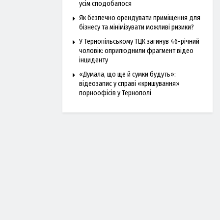
усім сподобалося
Як безпечно орендувати приміщення для
бізнесу та мінімізувати можливі ризики?
У Тернопільському ТЦК загинув 46-річний
чоловік: оприлюднили фрагмент відео
інциденту
«Думала, що ще й сумки будуть»:
відеозапис у справі «кришування»
порноофісів у Тернополі