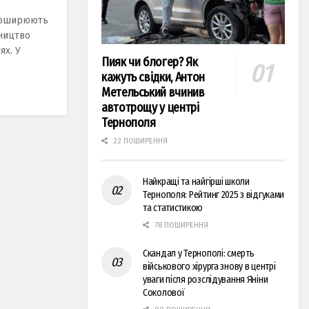
 поширюють
ництво
ях. У
Пияк чи блогер? Як
кажуть свідки, Антон
Метельський вчинив
автотрощу у центрі
Тернополя
22 ПОШИРЕННЯ
Найкращі та найгірші школи
Тернополя: Рейтинг 2025 з відгуками
та статистикою
78 ПОШИРЕННЯ
Скандал у Тернополі: смерть
військового хірурга знову в центрі
уваги після розслідування Яніни
Соколової