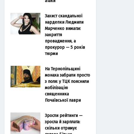
атаки
Захист скандальної
нардепки Людмили
Марченко вимагає
закриття
провадження, а
прокурор — 5 років
тюрми
На Тернопільщині
монаха забрали просто
з поля: у ТЦК пояснили
мобілізацію
священника
Почаївської лаври
Зросли рейтинги —
зросла й зарплата:
скільки отримує