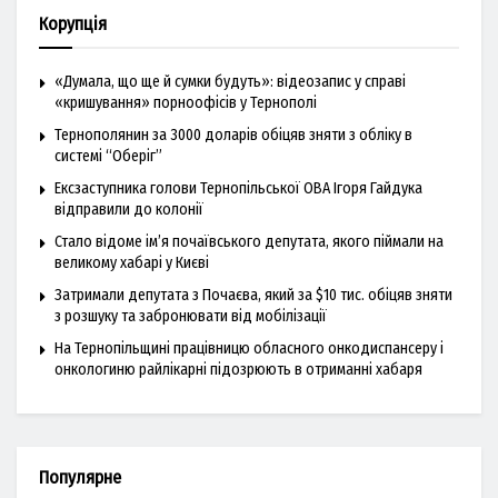
Корупція
«Думала, що ще й сумки будуть»: відеозапис у справі
«кришування» порноофісів у Тернополі
Тернополянин за 3000 доларів обіцяв зняти з обліку в
системі “Оберіг”
Ексзаступника голови Тернопільської ОВА Ігоря Гайдука
відправили до колонії
Стало відоме ім’я почаївського депутата, якого піймали на
великому хабарі у Києві
Затримали депутата з Почаєва, який за $10 тис. обіцяв зняти
з розшуку та забронювати від мобілізації
На Тернопільщині працівницю обласного онкодиспансеру і
онкологиню райлікарні підозрюють в отриманні хабаря
Популярне