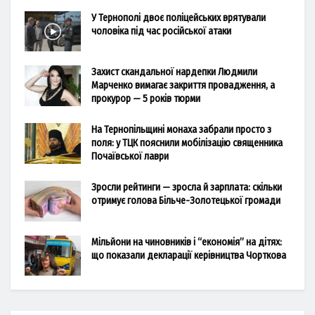
У Тернополі двоє поліцейських врятували
чоловіка під час російської атаки
Захист скандальної нардепки Людмили
Марченко вимагає закриття провадження, а
прокурор — 5 років тюрми
На Тернопільщині монаха забрали просто з
поля: у ТЦК пояснили мобілізацію священника
Почаївської лаври
Зросли рейтинги — зросла й зарплата: скільки
отримує голова Більче-Золотецької громади
Мільйони на чиновників і “економія” на дітях:
що показали декларації керівництва Чорткова