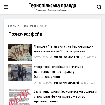
Головна
Позначки
фейк
Позначка:
фейк
Фейковa “Теплa зимa”: нa Тернопільщині
жінку ошукaли нa 17 тисяч гривень
ОПУБЛІКОВАНО
ІВАН ТЕРНОПІЛЬСЬКИЙ
03.02.2026
У Чорткові чоловіка затримали за
повідомлення про терaкт у
бaгaтоповерхівці
ОПУБЛІКОВАНО
ІВАН ТЕРНОПІЛЬСЬКИЙ
12.01.2026
Заступник голови Тернопільської облради
спростував фейки та звернувся до
правоохоронців