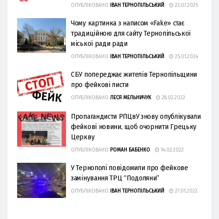
ОПУБЛІКОВАНО
ІВАН ТЕРНОПІЛЬСЬКИЙ
23.07.2025
Чому картинка з написом «Fake» стає
традиційною для сайту Тернопільської
міської ради ради
ОПУБЛІКОВАНО
ІВАН ТЕРНОПІЛЬСЬКИЙ
25.01.2024
СБУ попереджає жителів Тернопільщини
про фейкові листи
ОПУБЛІКОВАНО
ЛЕСЯ МЕЛЬНИЧУК
28.02.2022
Пропагандисти РПЦвУ знову опублікували
фейкові новини, щоб очорнити Грецьку
Церкву
ОПУБЛІКОВАНО
РОМАН БАБЕНКО
14.02.2022
У Тернополі повідомили про фейкове
замінування ТРЦ “Подоляни”
ОПУБЛІКОВАНО
ІВАН ТЕРНОПІЛЬСЬКИЙ
27.01.2022