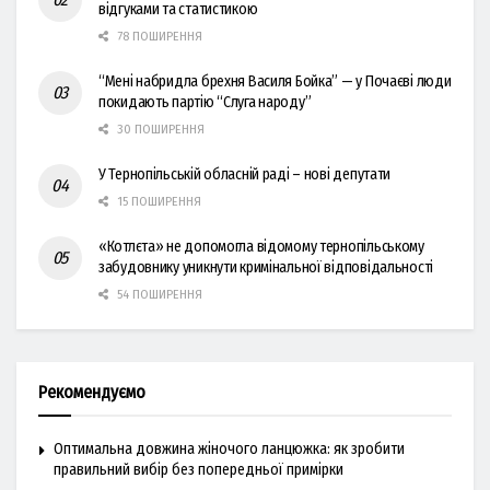
відгуками та статистикою
78 ПОШИРЕННЯ
“Мені набридла брехня Василя Бойка” — у Почаєві люди
покидають партію “Слуга народу”
30 ПОШИРЕННЯ
У Тернопільській обласній раді – нові депутати
15 ПОШИРЕННЯ
«Котлєта» не допомогла відомому тернопільському
забудовнику уникнути кримінальної відповідальності
54 ПОШИРЕННЯ
Рекомендуємо
Оптимальна довжина жіночого ланцюжка: як зробити
правильний вибір без попередньої примірки