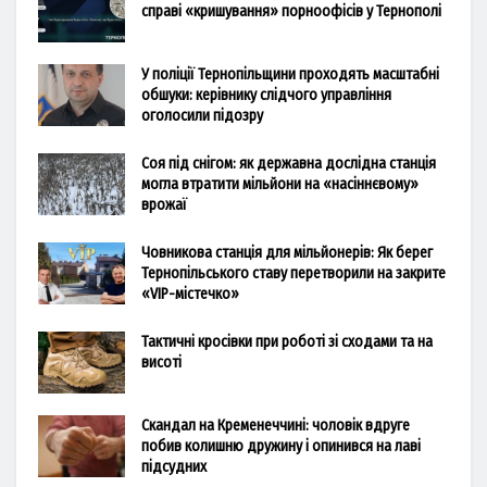
справі «кришування» порноофісів у Тернополі
У поліції Тернопільщини проходять масштабні
обшуки: керівнику слідчого управління
оголосили підозру
Соя під снігом: як державна дослідна станція
могла втратити мільйони на «насіннєвому»
врожаї
Човникова станція для мільйонерів: Як берег
Тернопільського ставу перетворили на закрите
«VIP-містечко»
Тактичні кросівки при роботі зі сходами та на
висоті
Скандал на Кременеччині: чоловік вдруге
побив колишню дружину і опинився на лаві
підсудних