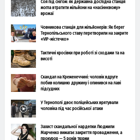
Соя під снігом: як державна дослідна станція
могла втратити мільйони на «насіннєвому»
врожаї
Човникова станція для мільйонерів: Як берег
Тернопільського ставу перетворили на закрите
«VIP-містечко»
Тактичні кросівки при роботі зі сходами та на
висоті
Скандал на Кременеччині: чоловік вдруге
побив колишню дружину і опинився на лаві
підсудних
У Тернополі двоє поліцейських врятували
чоловіка під час російської атаки
Захист скандальної нардепки Людмили
Марченко вимагає закриття провадження, а
прокурор — 5 років тюрми