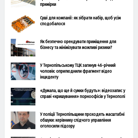
примірки
Суші для компанії: як зібрати набір, щоб усім
сподобалося
Як безпечно орендувати приміщення для
бізнесу та мінімізувати можливі ризики?
У Тернопільському ТЦК загинув 46-річний
чоловік: оприлюднили фрагмент відео
інциденту
«Думала, що ще й сумки будуть»: відеозапис у
справі «кришування» порноофісів у Тернополі
У поліції Тернопільщини проходять масштабні
обшуки: керівнику слідчого управління
оголосили підозру