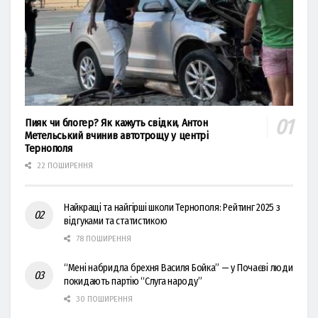
Пияк чи блогер? Як кажуть свідки, Антон
Метельський вчинив автотрощу у центрі
Тернополя
22 ПОШИРЕННЯ
Найкращі та найгірші школи Тернополя: Рейтинг 2025 з
відгуками та статистикою
78 ПОШИРЕННЯ
“Мені набридла брехня Василя Бойка” — у Почаєві люди
покидають партію “Слуга народу”
30 ПОШИРЕННЯ