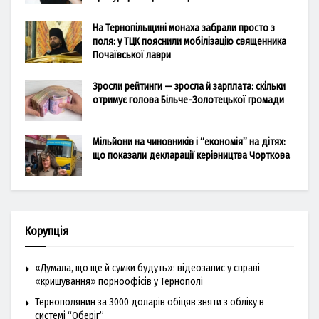
На Тернопільщині монаха забрали просто з
поля: у ТЦК пояснили мобілізацію священника
Почаївської лаври
Зросли рейтинги — зросла й зарплата: скільки
отримує голова Більче-Золотецької громади
Мільйони на чиновників і “економія” на дітях:
що показали декларації керівництва Чорткова
Корупція
«Думала, що ще й сумки будуть»: відеозапис у справі
«кришування» порноофісів у Тернополі
Тернополянин за 3000 доларів обіцяв зняти з обліку в
системі “Оберіг”