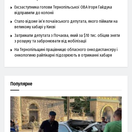
Ексзаступника голови Тернопільської ОВА Ігоря Гайдука
відправили до колонії
Стало відоме ім’я почаївського депутата, якого піймали на
великому хабарі у Києві
Затримали депутата з Почаєва, який за $10 тис. обіцяв зняти
з розшуку та забронювати від мобілізації
На Тернопільщині працівницю обласного онкодиспансеру і
онкологиню райлікарні підозрюють в отриманні хабаря
Популярне