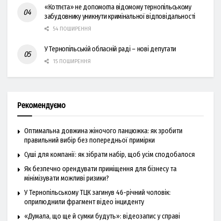
«Котлєта» не допомогла відомому тернопільському
забудовнику уникнути кримінальної відповідальності
54 ПОШИРЕННЯ
У Тернопільській обласній раді – нові депутати
15 ПОШИРЕННЯ
Рекомендуємо
Оптимальна довжина жіночого ланцюжка: як зробити
правильний вибір без попередньої примірки
Суші для компанії: як зібрати набір, щоб усім сподобалося
Як безпечно орендувати приміщення для бізнесу та
мінімізувати можливі ризики?
У Тернопільському ТЦК загинув 46-річний чоловік:
оприлюднили фрагмент відео інциденту
«Думала, що ще й сумки будуть»: відеозапис у справі