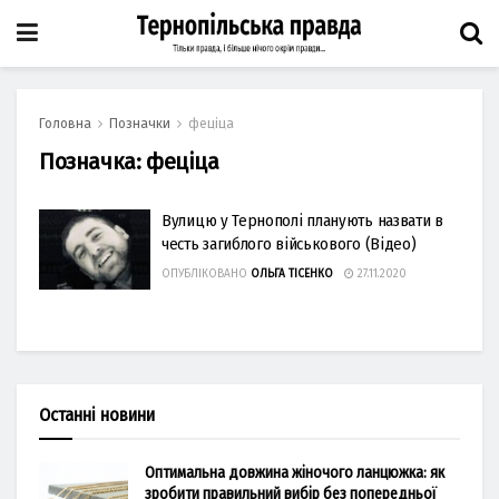
Головна
Позначки
феціца
Позначка:
феціца
Вулицю у Тернополі планують назвати в
честь загиблого військового (Відео)
ОПУБЛІКОВАНО
ОЛЬГА ТІСЕНКО
27.11.2020
Останні новини
Оптимальна довжина жіночого ланцюжка: як
зробити правильний вибір без попередньої