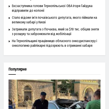
Ексзаступника голови Тернопільської ОВА Ігоря Гайдука
відправили до колонії
Стало відоме ім’я почаївського депутата, якого піймали на
великому хабарі у Києві
Затримали депутата з Почаєва, який за $10 тис. обіцяв зняти
з розшуку та забронювати від мобілізації
На Тернопільщині працівницю обласного онкодиспансеру і
онкологиню райлікарні підозрюють в отриманні хабаря
Популярне