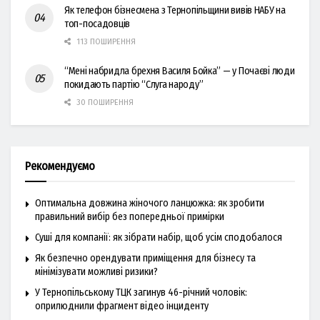
Як телефон бізнесмена з Тернопільщини вивів НАБУ на
топ-посадовців
113 ПОШИРЕННЯ
“Мені набридла брехня Василя Бойка” — у Почаєві люди
покидають партію “Слуга народу”
30 ПОШИРЕННЯ
Рекомендуємо
Оптимальна довжина жіночого ланцюжка: як зробити
правильний вибір без попередньої примірки
Суші для компанії: як зібрати набір, щоб усім сподобалося
Як безпечно орендувати приміщення для бізнесу та
мінімізувати можливі ризики?
У Тернопільському ТЦК загинув 46-річний чоловік:
оприлюднили фрагмент відео інциденту