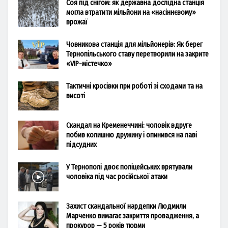
Соя під снігом: як державна дослідна станція
могла втратити мільйони на «насіннєвому»
врожаї
Човникова станція для мільйонерів: Як берег
Тернопільського ставу перетворили на закрите
«VIP-містечко»
Тактичні кросівки при роботі зі сходами та на
висоті
Скандал на Кременеччині: чоловік вдруге
побив колишню дружину і опинився на лаві
підсудних
У Тернополі двоє поліцейських врятували
чоловіка під час російської атаки
Захист скандальної нардепки Людмили
Марченко вимагає закриття провадження, а
прокурор — 5 років тюрми