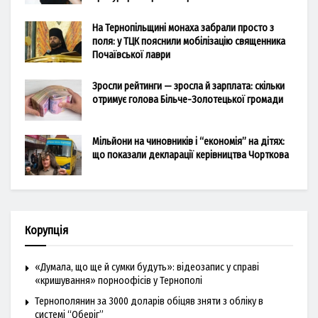
На Тернопільщині монаха забрали просто з
поля: у ТЦК пояснили мобілізацію священника
Почаївської лаври
Зросли рейтинги — зросла й зарплата: скільки
отримує голова Більче-Золотецької громади
Мільйони на чиновників і “економія” на дітях:
що показали декларації керівництва Чорткова
Корупція
«Думала, що ще й сумки будуть»: відеозапис у справі
«кришування» порноофісів у Тернополі
Тернополянин за 3000 доларів обіцяв зняти з обліку в
системі “Оберіг”