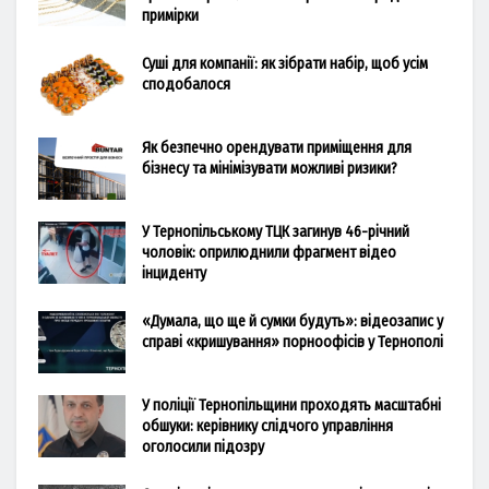
примірки
Суші для компанії: як зібрати набір, щоб усім
сподобалося
Як безпечно орендувати приміщення для
бізнесу та мінімізувати можливі ризики?
У Тернопільському ТЦК загинув 46-річний
чоловік: оприлюднили фрагмент відео
інциденту
«Думала, що ще й сумки будуть»: відеозапис у
справі «кришування» порноофісів у Тернополі
У поліції Тернопільщини проходять масштабні
обшуки: керівнику слідчого управління
оголосили підозру