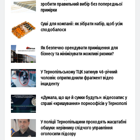
зробити правильний вибір без попередньої
примірки
Суші для компанії: як зібрати набір, щоб усім
сподобалося
Як безпечно орендувати приміщення для
бізнесу та мінімізувати можливі ризики?
У Тернопільському ТЦК загинув 46-річний
чоловік: оприлюднили фрагмент відео
інциденту
«Думала, що ще й сумки будуть»: відеозапис у
справі «кришування» порноофісів у Тернополі
У поліції Тернопільщини проходять масштабні
обшуки: керівнику слідчого управління
оголосили підозру