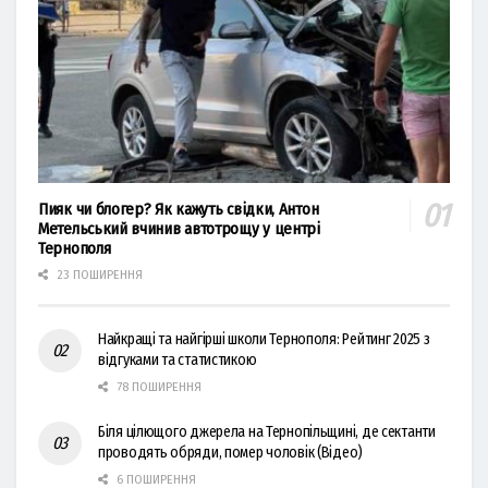
Пияк чи блогер? Як кажуть свідки, Антон
Метельський вчинив автотрощу у центрі
Тернополя
23 ПОШИРЕННЯ
Найкращі та найгірші школи Тернополя: Рейтинг 2025 з
відгуками та статистикою
78 ПОШИРЕННЯ
Біля цілющого джерела на Тернопільщині, де сектанти
проводять обряди, помер чоловік (Відео)
6 ПОШИРЕННЯ