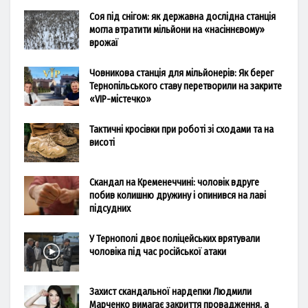
Соя під снігом: як державна дослідна станція
могла втратити мільйони на «насіннєвому»
врожаї
Човникова станція для мільйонерів: Як берег
Тернопільського ставу перетворили на закрите
«VIP-містечко»
Тактичні кросівки при роботі зі сходами та на
висоті
Скандал на Кременеччині: чоловік вдруге
побив колишню дружину і опинився на лаві
підсудних
У Тернополі двоє поліцейських врятували
чоловіка під час російської атаки
Захист скандальної нардепки Людмили
Марченко вимагає закриття провадження, а