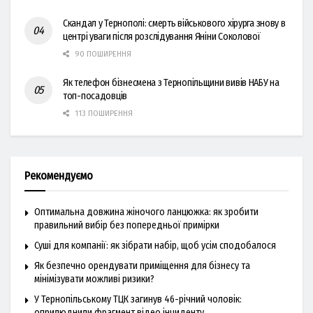
Скандал у Тернополі: смерть військового хірурга знову в
центрі уваги після розслідування Яніни Соколової
90 ПОШИРЕННЯ
Як телефон бізнесмена з Тернопільщини вивів НАБУ на
топ-посадовців
113 ПОШИРЕННЯ
Рекомендуємо
Оптимальна довжина жіночого ланцюжка: як зробити
правильний вибір без попередньої примірки
Суші для компанії: як зібрати набір, щоб усім сподобалося
Як безпечно орендувати приміщення для бізнесу та
мінімізувати можливі ризики?
У Тернопільському ТЦК загинув 46-річний чоловік:
оприлюднили фрагмент відео інциденту