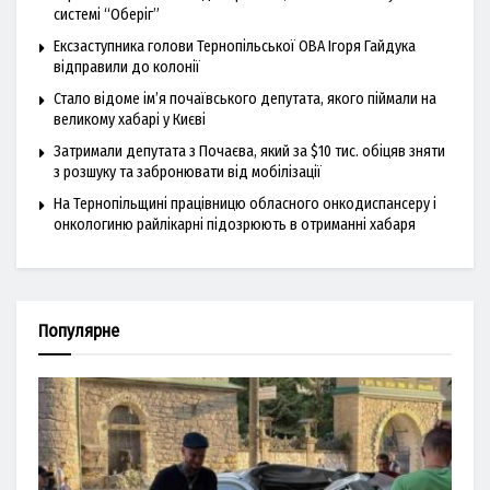
системі “Оберіг”
Ексзаступника голови Тернопільської ОВА Ігоря Гайдука
відправили до колонії
Стало відоме ім’я почаївського депутата, якого піймали на
великому хабарі у Києві
Затримали депутата з Почаєва, який за $10 тис. обіцяв зняти
з розшуку та забронювати від мобілізації
На Тернопільщині працівницю обласного онкодиспансеру і
онкологиню райлікарні підозрюють в отриманні хабаря
Популярне