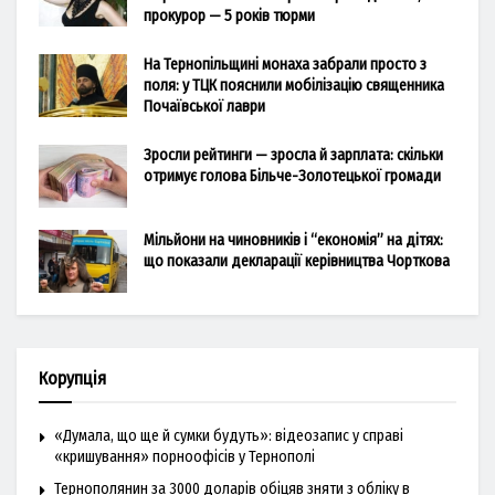
прокурор — 5 років тюрми
На Тернопільщині монаха забрали просто з
поля: у ТЦК пояснили мобілізацію священника
Почаївської лаври
Зросли рейтинги — зросла й зарплата: скільки
отримує голова Більче-Золотецької громади
Мільйони на чиновників і “економія” на дітях:
що показали декларації керівництва Чорткова
Корупція
«Думала, що ще й сумки будуть»: відеозапис у справі
«кришування» порноофісів у Тернополі
Тернополянин за 3000 доларів обіцяв зняти з обліку в