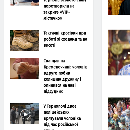
перетворили на
закрите «VIP-
містечко»
Тактичні кросівки при
роботі зі сходами та на
висоті
Скандал на
Кременеччині: чоловік
вдруге побив
колишню дружину і
опинився на лаві
підсудних
У Тернополі двоє
поліцейських
врятували чоловіка
під час російської