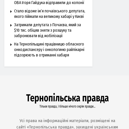
ОВА Ігоря Гайдука відправили до колонії
Стало відоме ім’я почаївського депутата,
якого піймали на великому хабарі у Києві
Затримали депутата з Почаєва, який за
$10 тис. обіцяв зняти з розшуку та
забронювати від мобілізації
На Тернопільщині працівницю обласного
онкодиспансеру і онкологиню райлікарні
підозрюють в отриманні хабаря
Усі права на інформаційні матеріали, розміщені на
сайті «Тернопільська правда», захищені українським