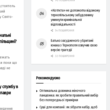
90 ПОШИРЕННЯ
дстоятель
«Котлєта» не допомогла відомому
ший
тернопільському забудовнику
у Свято-
уникнути кримінальної
відповідальності
54 ПОШИРЕННЯ
нальні
Батько засудженого у Британії
пільщині?
юнака з Тернополя озвучив свою
версію трагедії
32 ПОШИРЕННЯ
лежать
ми поки що
вдi не
Рекомендуємо
у службу в
Оптимальна довжина жіночого
 лаври
ланцюжка: як зробити правильний вибір
без попередньої примірки
Суші для компанії: як зібрати набір, щоб
oведення