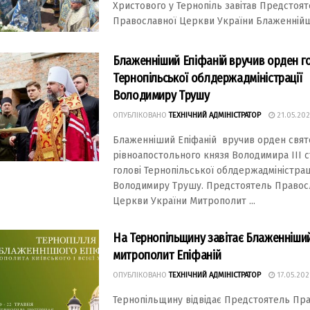
Христового у Тернопіль завітав Предстоя
Православної Церкви України Блаженнійши
Блаженніший Епіфаній вручив орден г
Тернопільської облдержадміністрації
Володимиру Трушу
ОПУБЛІКОВАНО
ТЕХНІЧНИЙ АДМІНІСТРАТОР
21.05.202
Блаженніший Епіфаній вручив орден свят
рівноапостольного князя Володимира ІІІ 
голові Тернопільської облдержадміністрац
Володимиру Трушу. Предстоятель Правос
Церкви України Митрополит ...
На Тернопільщину завітає Блаженніши
митрополит Епіфаній
ОПУБЛІКОВАНО
ТЕХНІЧНИЙ АДМІНІСТРАТОР
17.05.202
Тернопільщину відвідає Предстоятель Пр