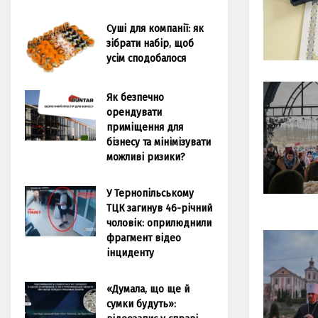
Суші для компанії: як
зібрати набір, щоб
усім сподобалося
Як безпечно
орендувати
приміщення для
бізнесу та мінімізувати
можливі ризики?
У Тернопільському
ТЦК загинув 46-річний
чоловік: оприлюднили
фрагмент відео
інциденту
«Думала, що ще й
сумки будуть»: