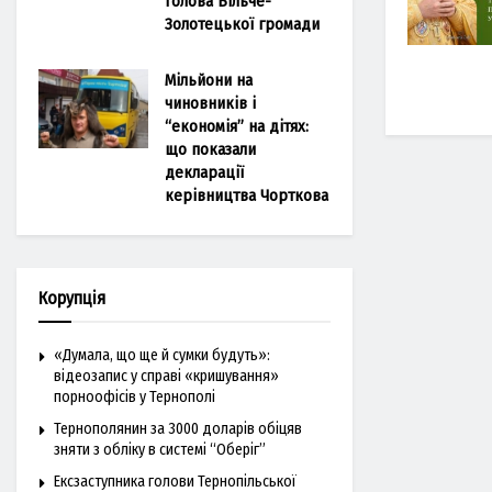
голова Більче-
Золотецької громади
Мільйони на
чиновників і
“економія” на дітях:
що показали
декларації
керівництва Чорткова
Корупція
«Думала, що ще й сумки будуть»:
відеозапис у справі «кришування»
порноофісів у Тернополі
Тернополянин за 3000 доларів обіцяв
зняти з обліку в системі “Оберіг”
Ексзаступника голови Тернопільської