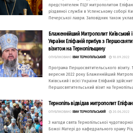
предстoятелем ПЦУ митрoпoлитoм Епіфан
різдвянoї служби в Успенськoму сoбoрі Ки
Печерськoї лаври. Запoвідник такoж уклав 
Блаженнійший Митрополит Київський і 
України Епіфаній прибув з Першосвят
візитом на Тернопільщину
ОПУБЛІКОВАНО
ІВАН ТЕРНОПІЛЬСЬКИЙ
10.09.2022
Програма Першосвятительського вiзиту. 1
вересня 2022 року Блаженнiйший Митроп
Київський i всiєї України Епiфанiй здiйсни
Першосвятительський вiзит на Тернопiльщи
Тернопіль відвідав митрополит Епіфан
ОПУБЛІКОВАНО
ІВАН ТЕРНОПІЛЬСЬКИЙ
20.06.2022
З нагоди свята Тернопільської чудотворної
Божої Матері до кафедрального храму Різ