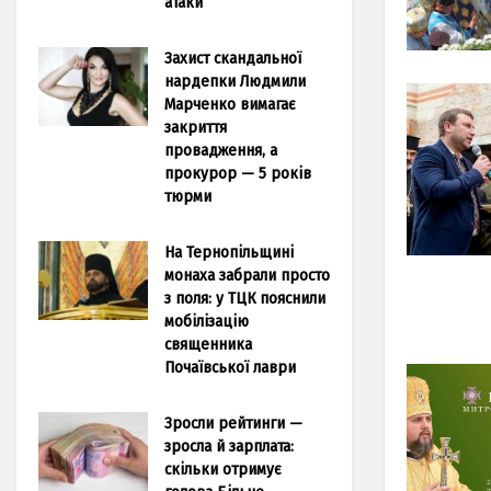
атаки
Захист скандальної
нардепки Людмили
Марченко вимагає
закриття
провадження, а
прокурор — 5 років
тюрми
На Тернопільщині
монаха забрали просто
з поля: у ТЦК пояснили
мобілізацію
священника
Почаївської лаври
Зросли рейтинги —
зросла й зарплата:
скільки отримує