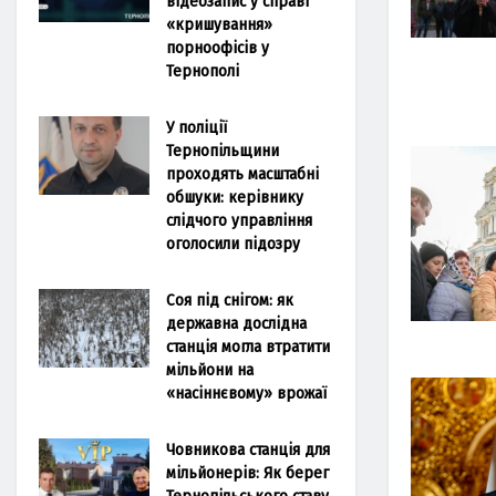
відеозапис у справі
«кришування»
порноофісів у
Тернополі
У поліції
Тернопільщини
проходять масштабні
обшуки: керівнику
слідчого управління
оголосили підозру
Соя під снігом: як
державна дослідна
станція могла втратити
мільйони на
«насіннєвому» врожаї
Човникова станція для
мільйонерів: Як берег
Тернопільського ставу