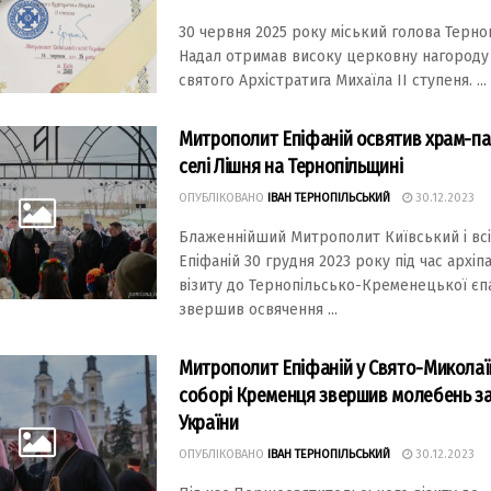
30 червня 2025 року міський голова Терно
Надал отримав високу церковну нагороду
святого Архістратига Михаїла ІІ ступеня. ...
Митрополит Епіфаній освятив храм-па
селі Лішня на Тернопільщині
ОПУБЛІКОВАНО
ІВАН ТЕРНОПІЛЬСЬКИЙ
30.12.2023
Блаженнійший Митрополит Київський і всі
Епіфаній 30 грудня 2023 року під час архі
візиту до Тернопільсько-Кременецької єпа
звершив освячення ...
Митрополит Епіфаній у Свято-Микола
соборі Кременця звершив молебень з
України
ОПУБЛІКОВАНО
ІВАН ТЕРНОПІЛЬСЬКИЙ
30.12.2023