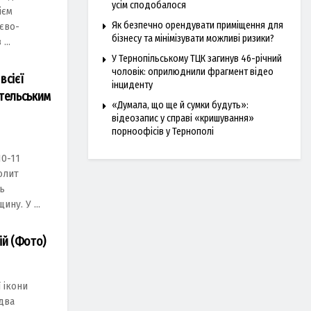
усім сподобалося
ієм
Як безпечно орендувати приміщення для
євo-
бізнесу та мінімізувати можливі ризики?
...
У Тернопільському ТЦК загинув 46-річний
чоловік: оприлюднили фрагмент відео
всієї
інциденту
ительським
«Думала, що ще й сумки будуть»:
відеозапис у справі «кришування»
порноофісів у Тернополі
0-11
олит
ть
ну. У ...
ій (Фото)
 ікони
два