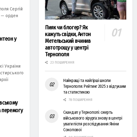
поля Сергій
 — орден
Пияк чи блогер? Як
кажуть свідки, Антон
нтеон у
Метельський вчинив
автотрощу у центрі
Тернополя
23 ПОШИРЕННЯ
єї України
пастирського
рхії
Найкращі та найгірші школи
Тернополя: Рейтинг 2025 з відгуками
та статистикою
78 ПОШИРЕННЯ
ївському
а перемогу
Скандал у Тернополі: смерть
військового хірурга знову в центрі
уваги після розслідування Яніни
Соколової