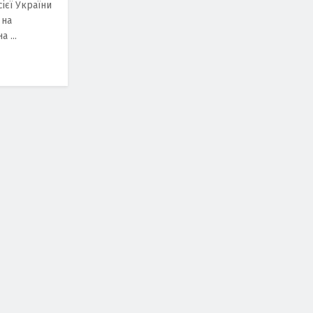
ієї України
 на
 ...