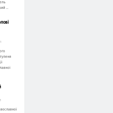
тель
й ...
олові
1
ого
ступеня
ії
лавної
й
1
авославної