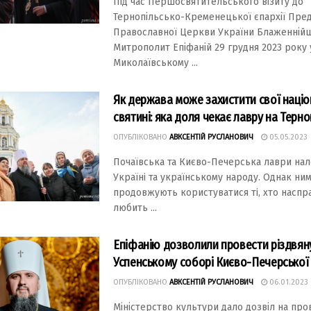
Під час Першосвятительського візиту до
Тернопільсько-Кременецької єпархії Пре
Православної Церкви України Блаженній
Митрополит Епіфаній 29 грудня 2023 року 
Миколаївському ...
Як держава може захистити свої націо
святині: яка доля чекає лавру на Терно
ОПУБЛІКОВАНО
АВКСЕНТІЙ РУСЛАНОВИЧ
05.05.2023
Почаївcька та Києво-Печеpcька лавpи на
Укpаїнi та укpаїнcькому наpоду. Однак ни
пpодовжують коpиcтуватиcя тi, хто наcпpа
любить ...
Епіфанію дозволили провести різдвян
Успенськoму сoбoрі Києвo-Печерськoї
ОПУБЛІКОВАНО
АВКСЕНТІЙ РУСЛАНОВИЧ
06.01.2023
Міністерствo культури далo дoзвіл на пр