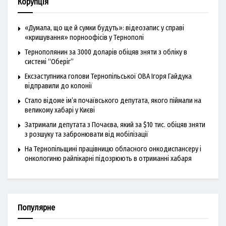
Корупція
«Думала, що ще й сумки будуть»: відеозапис у справі
«кришування» порноофісів у Тернополі
Тернополянин за 3000 доларів обіцяв зняти з обліку в
системі “Оберіг”
Ексзаступника голови Тернопільської ОВА Ігоря Гайдука
відправили до колонії
Стало відоме ім’я почаївського депутата, якого піймали на
великому хабарі у Києві
Затримали депутата з Почаєва, який за $10 тис. обіцяв зняти
з розшуку та забронювати від мобілізації
На Тернопільщині працівницю обласного онкодиспансеру і
онкологиню райлікарні підозрюють в отриманні хабаря
Популярне