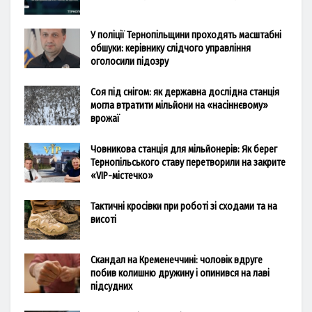
У поліції Тернопільщини проходять масштабні
обшуки: керівнику слідчого управління
оголосили підозру
Соя під снігом: як державна дослідна станція
могла втратити мільйони на «насіннєвому»
врожаї
Човникова станція для мільйонерів: Як берег
Тернопільського ставу перетворили на закрите
«VIP-містечко»
Тактичні кросівки при роботі зі сходами та на
висоті
Скандал на Кременеччині: чоловік вдруге
побив колишню дружину і опинився на лаві
підсудних