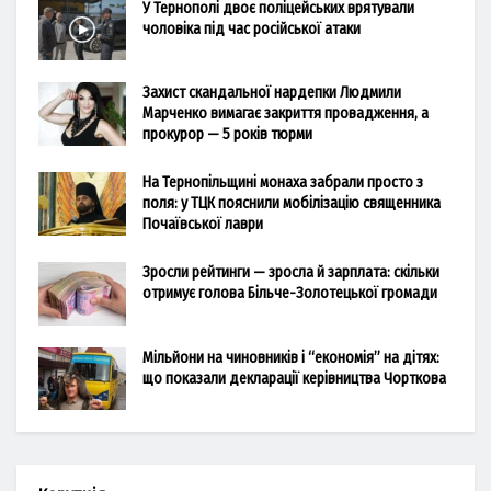
У Тернополі двоє поліцейських врятували
чоловіка під час російської атаки
Захист скандальної нардепки Людмили
Марченко вимагає закриття провадження, а
прокурор — 5 років тюрми
На Тернопільщині монаха забрали просто з
поля: у ТЦК пояснили мобілізацію священника
Почаївської лаври
Зросли рейтинги — зросла й зарплата: скільки
отримує голова Більче-Золотецької громади
Мільйони на чиновників і “економія” на дітях:
що показали декларації керівництва Чорткова