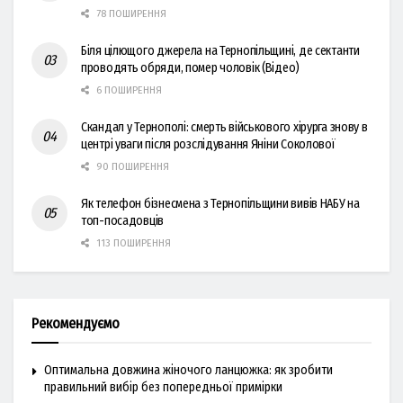
78 ПОШИРЕННЯ
Біля цілющого джерела на Тернопільщині, де сектанти
проводять обряди, помер чоловік (Відео)
6 ПОШИРЕННЯ
Скандал у Тернополі: смерть військового хірурга знову в
центрі уваги після розслідування Яніни Соколової
90 ПОШИРЕННЯ
Як телефон бізнесмена з Тернопільщини вивів НАБУ на
топ-посадовців
113 ПОШИРЕННЯ
Рекомендуємо
Оптимальна довжина жіночого ланцюжка: як зробити
правильний вибір без попередньої примірки