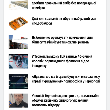
зробити правильний вибір без попередньої
примірки
Суші для компанії: як зібрати набір, щоб усім
сподобалося
Як безпечно орендувати приміщення для
бізнесу та мінімізувати можливі ризики?
У Тернопільському ТЦК загинув 46-річний
чоловік: оприлюднили фрагмент відео
інциденту
«Думала, що ще й сумки будуть»: відеозапис у
справі «кришування» порноофісів у Тернополі
У поліції Тернопільщини проходять масштабні
обшуки: керівнику слідчого управління
оголосили підозру