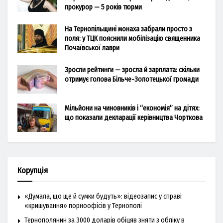
прокурор — 5 років тюрми
На Тернопільщині монаха забрали просто з
поля: у ТЦК пояснили мобілізацію священника
Почаївської лаври
Зросли рейтинги — зросла й зарплата: скільки
отримує голова Більче-Золотецької громади
Мільйони на чиновників і “економія” на дітях:
що показали декларації керівництва Чорткова
Корупція
«Думала, що ще й сумки будуть»: відеозапис у справі
«кришування» порноофісів у Тернополі
Тернополянин за 3000 доларів обіцяв зняти з обліку в