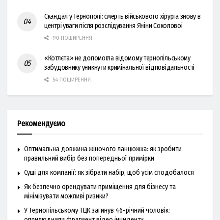
Скандал у Тернополі: смерть військового хірурга знову в
центрі уваги після розслідування Яніни Соколової
90 ПОШИРЕННЯ
«Котлєта» не допомогла відомому тернопільському
забудовнику уникнути кримінальної відповідальності
54 ПОШИРЕННЯ
Рекомендуємо
Оптимальна довжина жіночого ланцюжка: як зробити
правильний вибір без попередньої примірки
Суші для компанії: як зібрати набір, щоб усім сподобалося
Як безпечно орендувати приміщення для бізнесу та
мінімізувати можливі ризики?
У Тернопільському ТЦК загинув 46-річний чоловік:
оприлюднили фрагмент відео інциденту