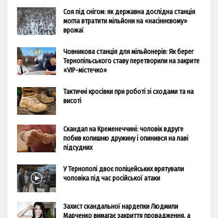
Соя під снігом: як державна дослідна станція
могла втратити мільйони на «насіннєвому»
врожаї
Човникова станція для мільйонерів: Як берег
Тернопільського ставу перетворили на закрите
«VIP-містечко»
Тактичні кросівки при роботі зі сходами та на
висоті
Скандал на Кременеччині: чоловік вдруге
побив колишню дружину і опинився на лаві
підсудних
У Тернополі двоє поліцейських врятували
чоловіка під час російської атаки
Захист скандальної нардепки Людмили
Марченко вимагає закриття провадження, а