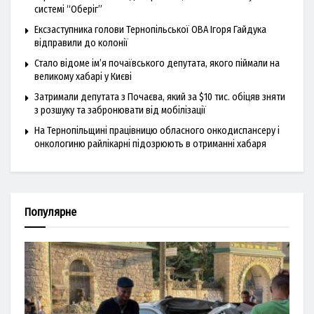
системі “Оберіг”
Ексзаступника голови Тернопільської ОВА Ігоря Гайдука
відправили до колонії
Стало відоме ім’я почаївського депутата, якого піймали на
великому хабарі у Києві
Затримали депутата з Почаєва, який за $10 тис. обіцяв зняти
з розшуку та забронювати від мобілізації
На Тернопільщині працівницю обласного онкодиспансеру і
онкологиню райлікарні підозрюють в отриманні хабаря
Популярне