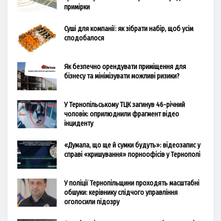
примірки
Суші для компанії: як зібрати набір, щоб усім
сподобалося
Як безпечно орендувати приміщення для
бізнесу та мінімізувати можливі ризики?
У Тернопільському ТЦК загинув 46-річний
чоловік: оприлюднили фрагмент відео
інциденту
«Думала, що ще й сумки будуть»: відеозапис у
справі «кришування» порноофісів у Тернополі
У поліції Тернопільщини проходять масштабні
обшуки: керівнику слідчого управління
оголосили підозру