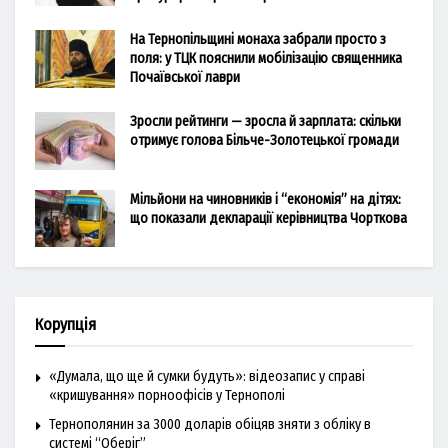
На Тернопільщині монаха забрали просто з
поля: у ТЦК пояснили мобілізацію священника
Почаївської лаври
Зросли рейтинги — зросла й зарплата: скільки
отримує голова Більче-Золотецької громади
Мільйони на чиновників і “економія” на дітях:
що показали декларації керівництва Чорткова
Корупція
«Думала, що ще й сумки будуть»: відеозапис у справі
«кришування» порноофісів у Тернополі
Тернополянин за 3000 доларів обіцяв зняти з обліку в
системі “Оберіг”