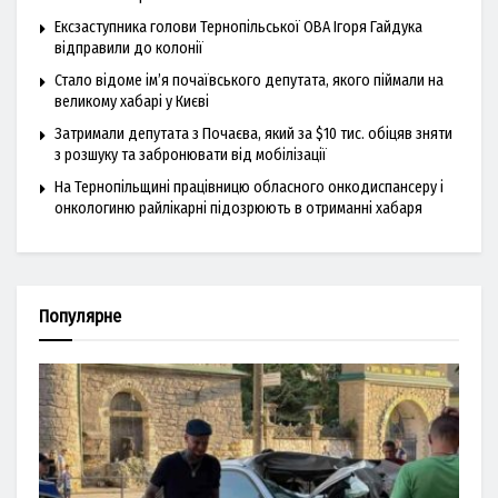
Ексзаступника голови Тернопільської ОВА Ігоря Гайдука
відправили до колонії
Стало відоме ім’я почаївського депутата, якого піймали на
великому хабарі у Києві
Затримали депутата з Почаєва, який за $10 тис. обіцяв зняти
з розшуку та забронювати від мобілізації
На Тернопільщині працівницю обласного онкодиспансеру і
онкологиню райлікарні підозрюють в отриманні хабаря
Популярне