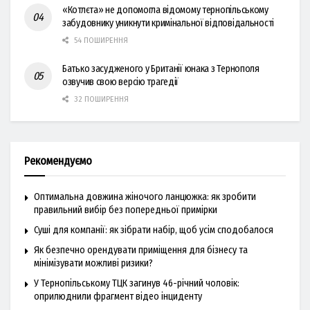
«Котлєта» не допомогла відомому тернопільському
забудовнику уникнути кримінальної відповідальності
54 ПОШИРЕННЯ
Батько засудженого у Британії юнака з Тернополя
озвучив свою версію трагедії
32 ПОШИРЕННЯ
Рекомендуємо
Оптимальна довжина жіночого ланцюжка: як зробити
правильний вибір без попередньої примірки
Суші для компанії: як зібрати набір, щоб усім сподобалося
Як безпечно орендувати приміщення для бізнесу та
мінімізувати можливі ризики?
У Тернопільському ТЦК загинув 46-річний чоловік:
оприлюднили фрагмент відео інциденту