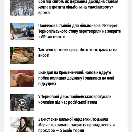
Соя під снігом: як державна дослідна станція
могла втратити мільйони на «насіннєвому»
врожаї
Човникова станція для мільйонерів: Як берег
Тернопільського ставу перетворили на закрите
«VIP-містечко»
Тактичні кросівки при роботі зі сходами та на
висоті
Скандал на Кременеччині: чоловік вдруге
побив колишню дружину і опинився на лаві
підсудних
У Тернополі двоє поліцейських врятували
чоловіка під час російської атаки
Захист скандальної нардепки Людмили
Марченко вимагає закриття провадження, а
прокурор — 5 років тюрми