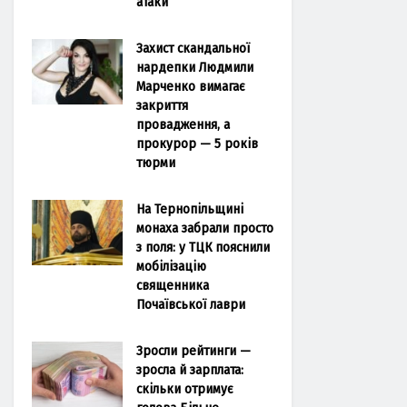
атаки
Захист скандальної
нардепки Людмили
Марченко вимагає
закриття
провадження, а
прокурор — 5 років
тюрми
На Тернопільщині
монаха забрали просто
з поля: у ТЦК пояснили
мобілізацію
священника
Почаївської лаври
Зросли рейтинги —
зросла й зарплата:
скільки отримує