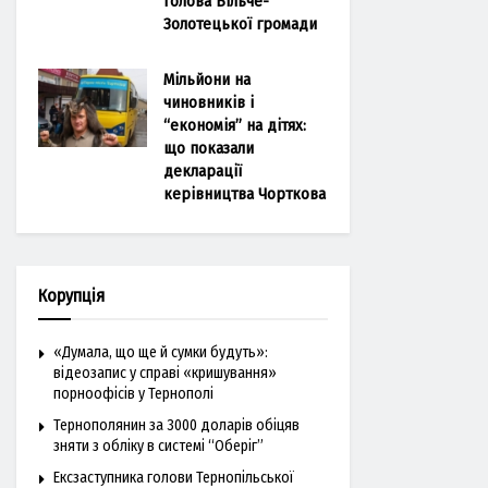
голова Більче-
Золотецької громади
Мільйони на
чиновників і
“економія” на дітях:
що показали
декларації
керівництва Чорткова
Корупція
«Думала, що ще й сумки будуть»:
відеозапис у справі «кришування»
порноофісів у Тернополі
Тернополянин за 3000 доларів обіцяв
зняти з обліку в системі “Оберіг”
Ексзаступника голови Тернопільської