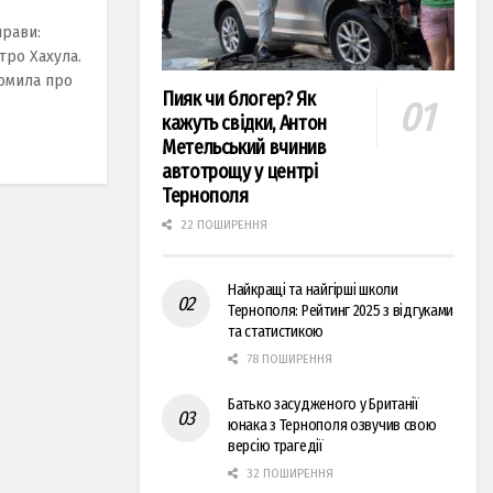
прави:
тро Хахула.
домила про
Пияк чи блогер? Як
кажуть свідки, Антон
Метельський вчинив
автотрощу у центрі
Тернополя
22 ПОШИРЕННЯ
Найкращі та найгірші школи
Тернополя: Рейтинг 2025 з відгуками
та статистикою
78 ПОШИРЕННЯ
Батько засудженого у Британії
юнака з Тернополя озвучив свою
версію трагедії
32 ПОШИРЕННЯ