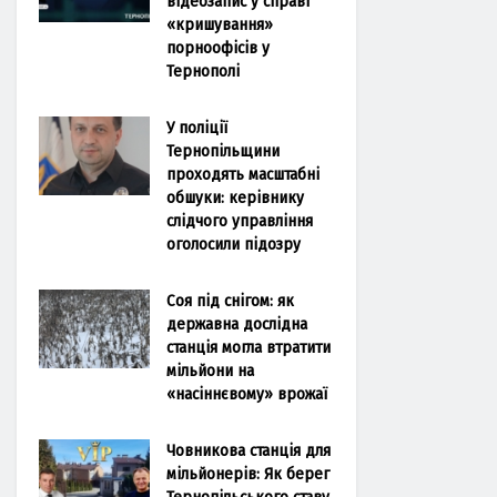
відеозапис у справі
«кришування»
порноофісів у
Тернополі
У поліції
Тернопільщини
проходять масштабні
обшуки: керівнику
слідчого управління
оголосили підозру
Соя під снігом: як
державна дослідна
станція могла втратити
мільйони на
«насіннєвому» врожаї
Човникова станція для
мільйонерів: Як берег
Тернопільського ставу