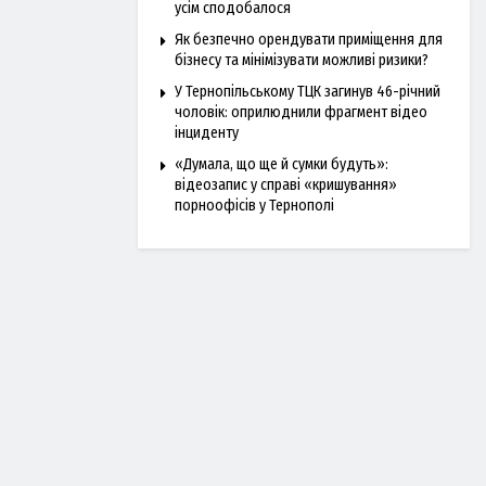
усім сподобалося
Як безпечно орендувати приміщення для
бізнесу та мінімізувати можливі ризики?
У Тернопільському ТЦК загинув 46-річний
чоловік: оприлюднили фрагмент відео
інциденту
«Думала, що ще й сумки будуть»:
відеозапис у справі «кришування»
порноофісів у Тернополі