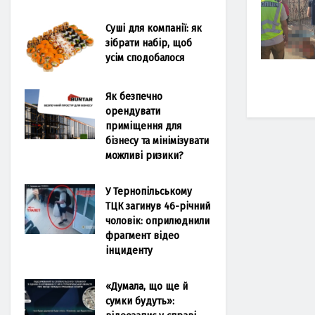
Суші для компанії: як
зібрати набір, щоб
усім сподобалося
Як безпечно
орендувати
приміщення для
бізнесу та мінімізувати
можливі ризики?
У Тернопільському
ТЦК загинув 46-річний
чоловік: оприлюднили
фрагмент відео
інциденту
«Думала, що ще й
сумки будуть»: