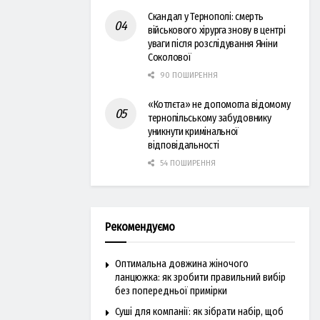
Скандал у Тернополі: смерть
військового хірурга знову в центрі
уваги після розслідування Яніни
Соколової
90 ПОШИРЕННЯ
«Котлєта» не допомогла відомому
тернопільському забудовнику
уникнути кримінальної
відповідальності
54 ПОШИРЕННЯ
Рекомендуємо
Оптимальна довжина жіночого
ланцюжка: як зробити правильний вибір
без попередньої примірки
Суші для компанії: як зібрати набір, щоб