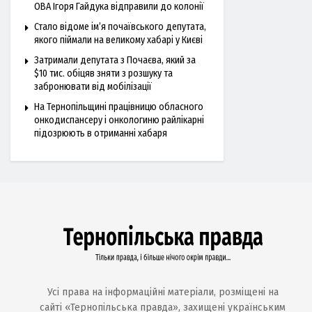
ОВА Ігоря Гайдука відправили до колонії
Стало відоме ім’я почаївського депутата,
якого піймали на великому хабарі у Києві
Затримали депутата з Почаєва, який за
$10 тис. обіцяв зняти з розшуку та
забронювати від мобілізації
На Тернопільщині працівницю обласного
онкодиспансеру і онкологиню райлікарні
підозрюють в отриманні хабаря
Усі права на інформаційні матеріали, розміщені на
сайті «Тернопільська правда», захищені українським