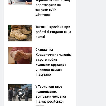
перетворили на
закрите «VIP-
містечко»
Тактичні кросівки при
роботі зі сходами та на
висоті
Скандал на
Кременеччині: чоловік
вдруге побив
колишню дружину і
опинився на лаві
підсудних
У Тернополі двоє
поліцейських
врятували чоловіка
під час російської