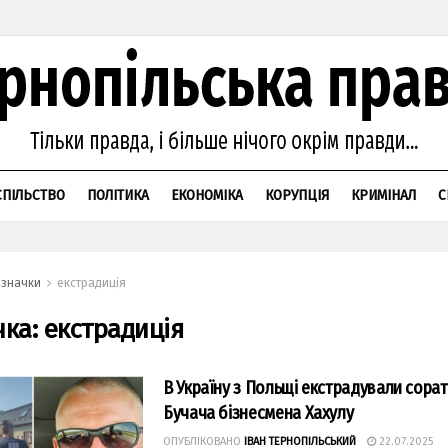
СПІЛЬСТВО
ПОЛІТИКА
ЕКОНОМІКА
КОРУПЦІЯ
КРИМІНАЛ
С
значки
екстрадиція
чка:
екстрадиція
В Україну з Польщі екстрадували сора
Бучача бізнесмена Хахулу
ОПУБЛІКОВАНО
ІВАН ТЕРНОПІЛЬСЬКИЙ
22.07.2025