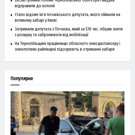
Ексзаступника голови Тернопільської ОВА Ігоря Гайдука
відправили до колонії
Стало відоме ім’я почаївського депутата, якого піймали на
великому хабарі у Києві
Затримали депутата з Почаєва, який за $10 тис. обіцяв зняти
з розшуку та забронювати від мобілізації
На Тернопільщині працівницю обласного онкодиспансеру і
онкологиню райлікарні підозрюють в отриманні хабаря
Популярне