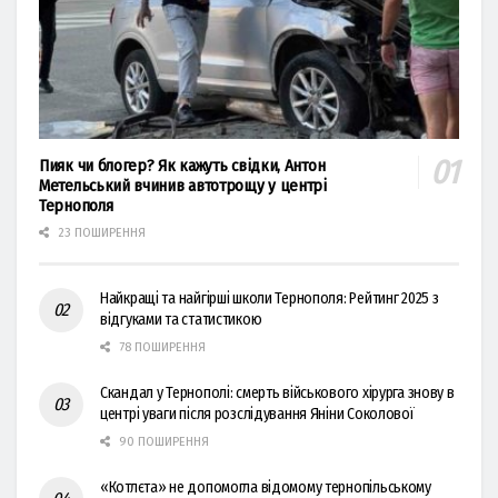
Пияк чи блогер? Як кажуть свідки, Антон
Метельський вчинив автотрощу у центрі
Тернополя
23 ПОШИРЕННЯ
Найкращі та найгірші школи Тернополя: Рейтинг 2025 з
відгуками та статистикою
78 ПОШИРЕННЯ
Скандал у Тернополі: смерть військового хірурга знову в
центрі уваги після розслідування Яніни Соколової
90 ПОШИРЕННЯ
«Котлєта» не допомогла відомому тернопільському