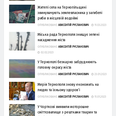
Жителі села на Тернопільщині
звинувачують землевласника у загибелі
риби в місцевій водоймі
ОПУБЛІКОВАНО
АВКСЕНТІЙ РУСЛАНОВИЧ
11.03.2023
Міська рада Тернополя знищує зелені
насадження міста
ОПУБЛІКОВАНО
АВКСЕНТІЙ РУСЛАНОВИЧ
02.02.2023
У Тернополі безкарно забруднюють
головну окрасу міста
ОПУБЛІКОВАНО
АВКСЕНТІЙ РУСЛАНОВИЧ
23.01.2023
Мерія Тернополя знову економить на
людях та їхньому здоров’ї
ОПУБЛІКОВАНО
АВКСЕНТІЙ РУСЛАНОВИЧ
11.01.2023
У Чорткові виявили моторошне
сміттєзвалище з рештками тварин та