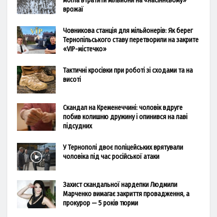
могла втратити мільйони на «насіннєвому»
врожаї
Човникова станція для мільйонерів: Як берег
Тернопільського ставу перетворили на закрите
«VIP-містечко»
Тактичні кросівки при роботі зі сходами та на
висоті
Скандал на Кременеччині: чоловік вдруге
побив колишню дружину і опинився на лаві
підсудних
У Тернополі двоє поліцейських врятували
чоловіка під час російської атаки
Захист скандальної нардепки Людмили
Марченко вимагає закриття провадження, а
прокурор — 5 років тюрми