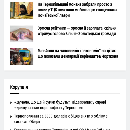
На Тернопільщині монаха забрали просто з
поля: у ТЦК пояснили мобілізацію священника
Почаївської лаври
Зросли рейтинги — зросла й зарплата: скільки
отримує голова Більче-Золотецької громади
Мільйони на чиновників і “економія” на дітях:
що показали декларації керівництва Чорткова
Корупція
«Думала, що ще й сумки будуть»: відеозапис у справі
«кришування» порноофісів у Тернополі
Тернополянин за 3000 доларів обіцяв зняти з обліку в
системі “Оберіг”