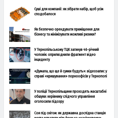
Суші для компанії: як зібрати набір, щоб усім
сподобалося
Як безпечно орендувати приміщення для
бізнесу та мінімізувати можливі ризики?
У Тернопільському ТЦК загинув 46-річний
чоловік: оприлюднили фрагмент відео
інциденту
«Думала, що ще й сумки будуть»: відеозапис у
справі «кришування» порноофісів у Тернополі
У поліції Тернопільщини проходять масштабні
обшуки: керівнику слідчого управління
оголосили підозру
Соя під снігом: як державна дослідна станція