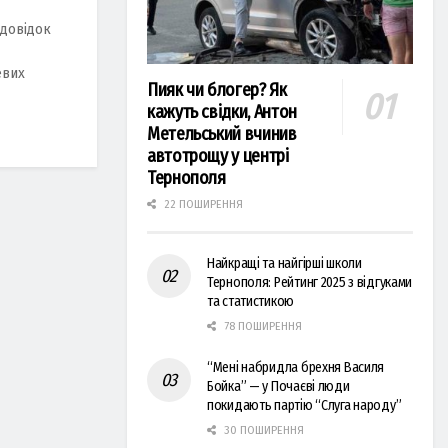
 довідок
евих
Пияк чи блогер? Як
кажуть свідки, Антон
Метельський вчинив
автотрощу у центрі
Тернополя
22 ПОШИРЕННЯ
Найкращі та найгірші школи
Тернополя: Рейтинг 2025 з відгуками
та статистикою
78 ПОШИРЕННЯ
“Мені набридла брехня Василя
Бойка” — у Почаєві люди
покидають партію “Слуга народу”
30 ПОШИРЕННЯ