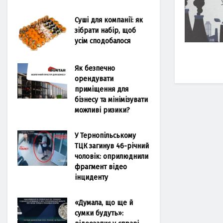
Суші для компанії: як
зібрати набір, щоб
усім сподобалося
Як безпечно
орендувати
приміщення для
бізнесу та мінімізувати
можливі ризики?
У Тернопільському
ТЦК загинув 46-річний
чоловік: оприлюднили
фрагмент відео
інциденту
«Думала, що ще й
сумки будуть»: