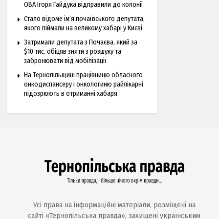
ОВА Ігоря Гайдука відправили до колонії
Стало відоме ім’я почаївського депутата,
якого піймали на великому хабарі у Києві
Затримали депутата з Почаєва, який за
$10 тис. обіцяв зняти з розшуку та
забронювати від мобілізації
На Тернопільщині працівницю обласного
онкодиспансеру і онкологиню райлікарні
підозрюють в отриманні хабаря
Усі права на інформаційні матеріали, розміщені на
сайті «Тернопільська правда», захищені українським