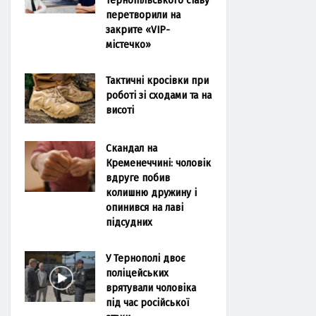
перетворили на
закрите «VIP-
містечко»
Тактичні кросівки при
роботі зі сходами та на
висоті
Скандал на
Кременеччині: чоловік
вдруге побив
колишню дружину і
опинився на лаві
підсудних
У Тернополі двоє
поліцейських
врятували чоловіка
під час російської