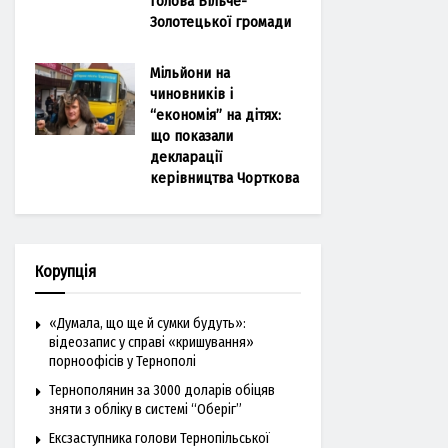
голова Більче-
Золотецької громади
Мільйони на
чиновників і
“економія” на дітях:
що показали
декларації
керівництва Чорткова
Корупція
«Думала, що ще й сумки будуть»:
відеозапис у справі «кришування»
порноофісів у Тернополі
Тернополянин за 3000 доларів обіцяв
зняти з обліку в системі “Оберіг”
Ексзаступника голови Тернопільської