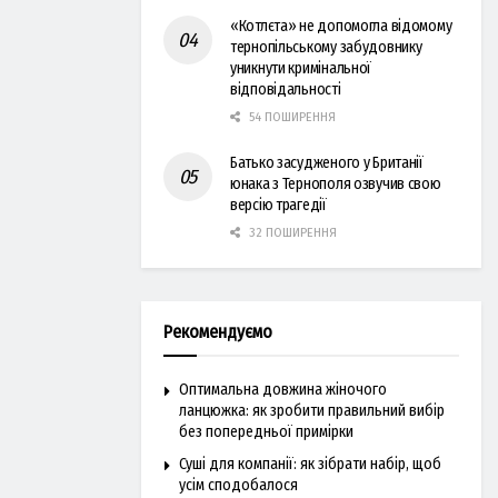
«Котлєта» не допомогла відомому
тернопільському забудовнику
уникнути кримінальної
відповідальності
54 ПОШИРЕННЯ
Батько засудженого у Британії
юнака з Тернополя озвучив свою
версію трагедії
32 ПОШИРЕННЯ
Рекомендуємо
Оптимальна довжина жіночого
ланцюжка: як зробити правильний вибір
без попередньої примірки
Суші для компанії: як зібрати набір, щоб
усім сподобалося