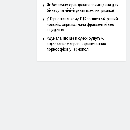
Як безпечно орендувати приміщення для
бізнесу та мінімізувати можливі ризики?
У Тернопільському ТЦК загинув 46-річний
чоловік: оприлюднили фрагмент відео
інциденту
«Думала, що ще й сумки будуть»:
відеозапис у справі «кришування»
порноофісів у Тернополі