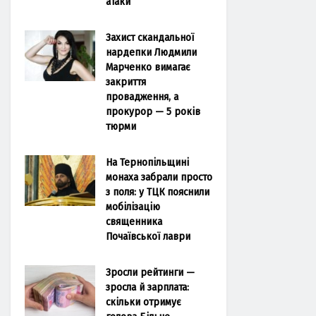
атаки
Захист скандальної
нардепки Людмили
Марченко вимагає
закриття
провадження, а
прокурор — 5 років
тюрми
На Тернопільщині
монаха забрали просто
з поля: у ТЦК пояснили
мобілізацію
священника
Почаївської лаври
Зросли рейтинги —
зросла й зарплата:
скільки отримує