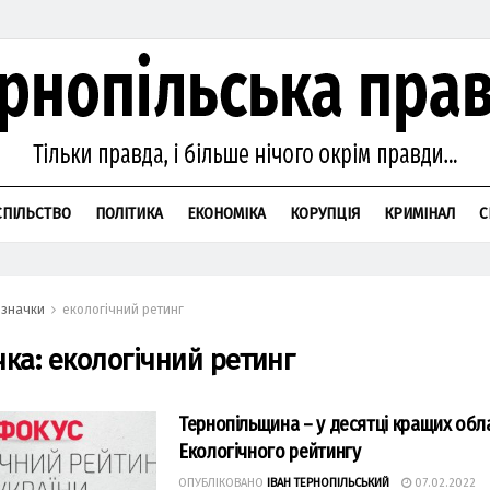
СПІЛЬСТВО
ПОЛІТИКА
ЕКОНОМІКА
КОРУПЦІЯ
КРИМІНАЛ
С
значки
екологічний ретинг
чка:
екологічний ретинг
Тернопільщина – у десятці кращих обл
Екологічного рейтингу
ОПУБЛІКОВАНО
ІВАН ТЕРНОПІЛЬСЬКИЙ
07.02.2022