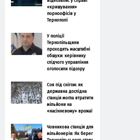
відеозапис у справі
«кришування»
порноофісів у
Тернополі
У поліції
Тернопільщини
проходять масштабні
обшуки: керівнику
слідчого управління
оголосили підозру
Соя під снігом: як
державна дослідна
станція могла втратити
мільйони на
«насіннєвому» врожаї
Човникова станція для
мільйонерів: Як берег
Тернопільського ставу