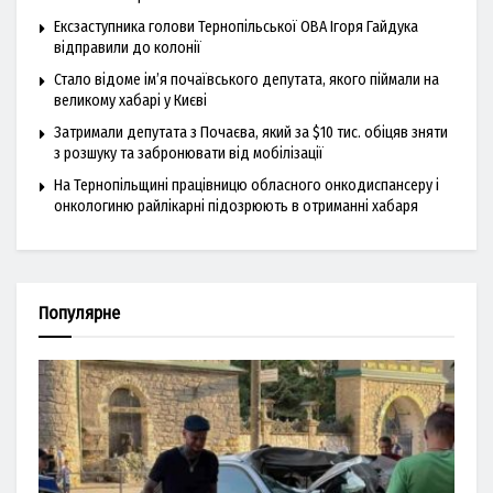
Ексзаступника голови Тернопільської ОВА Ігоря Гайдука
відправили до колонії
Стало відоме ім’я почаївського депутата, якого піймали на
великому хабарі у Києві
Затримали депутата з Почаєва, який за $10 тис. обіцяв зняти
з розшуку та забронювати від мобілізації
На Тернопільщині працівницю обласного онкодиспансеру і
онкологиню райлікарні підозрюють в отриманні хабаря
Популярне