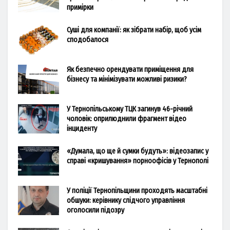
примірки
Суші для компанії: як зібрати набір, щоб усім
сподобалося
Як безпечно орендувати приміщення для
бізнесу та мінімізувати можливі ризики?
У Тернопільському ТЦК загинув 46-річний
чоловік: оприлюднили фрагмент відео
інциденту
«Думала, що ще й сумки будуть»: відеозапис у
справі «кришування» порноофісів у Тернополі
У поліції Тернопільщини проходять масштабні
обшуки: керівнику слідчого управління
оголосили підозру