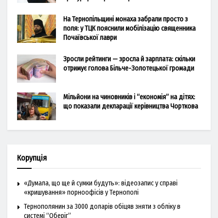
На Тернопільщині монаха забрали просто з
поля: у ТЦК пояснили мобілізацію священника
Почаївської лаври
Зросли рейтинги — зросла й зарплата: скільки
отримує голова Більче-Золотецької громади
Мільйони на чиновників і “економія” на дітях:
що показали декларації керівництва Чорткова
Корупція
«Думала, що ще й сумки будуть»: відеозапис у справі
«кришування» порноофісів у Тернополі
Тернополянин за 3000 доларів обіцяв зняти з обліку в
системі “Оберіг”