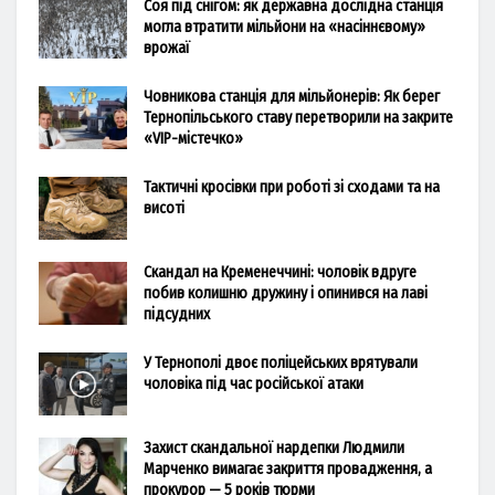
Соя під снігом: як державна дослідна станція
могла втратити мільйони на «насіннєвому»
врожаї
Човникова станція для мільйонерів: Як берег
Тернопільського ставу перетворили на закрите
«VIP-містечко»
Тактичні кросівки при роботі зі сходами та на
висоті
Скандал на Кременеччині: чоловік вдруге
побив колишню дружину і опинився на лаві
підсудних
У Тернополі двоє поліцейських врятували
чоловіка під час російської атаки
Захист скандальної нардепки Людмили
Марченко вимагає закриття провадження, а
прокурор — 5 років тюрми