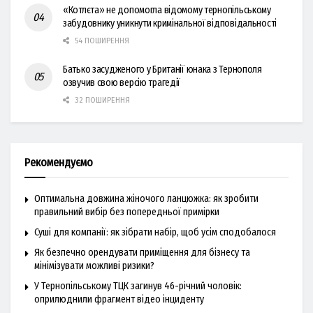
«Котлєта» не допомогла відомому тернопільському
забудовнику уникнути кримінальної відповідальності
54 ПОШИРЕННЯ
Батько засудженого у Британії юнака з Тернополя
озвучив свою версію трагедії
32 ПОШИРЕННЯ
Рекомендуємо
Оптимальна довжина жіночого ланцюжка: як зробити
правильний вибір без попередньої примірки
Суші для компанії: як зібрати набір, щоб усім сподобалося
Як безпечно орендувати приміщення для бізнесу та
мінімізувати можливі ризики?
У Тернопільському ТЦК загинув 46-річний чоловік:
оприлюднили фрагмент відео інциденту