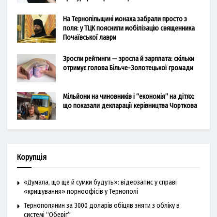
На Тернопільщині монаха забрали просто з
поля: у ТЦК пояснили мобілізацію священника
Почаївської лаври
Зросли рейтинги — зросла й зарплата: скільки
отримує голова Більче-Золотецької громади
Мільйони на чиновників і “економія” на дітях:
що показали декларації керівництва Чорткова
Корупція
«Думала, що ще й сумки будуть»: відеозапис у справі
«кришування» порноофісів у Тернополі
Тернополянин за 3000 доларів обіцяв зняти з обліку в
системі “Оберіг”