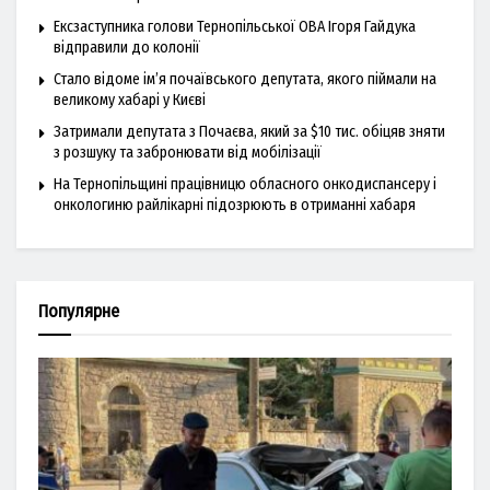
Ексзаступника голови Тернопільської ОВА Ігоря Гайдука
відправили до колонії
Стало відоме ім’я почаївського депутата, якого піймали на
великому хабарі у Києві
Затримали депутата з Почаєва, який за $10 тис. обіцяв зняти
з розшуку та забронювати від мобілізації
На Тернопільщині працівницю обласного онкодиспансеру і
онкологиню райлікарні підозрюють в отриманні хабаря
Популярне