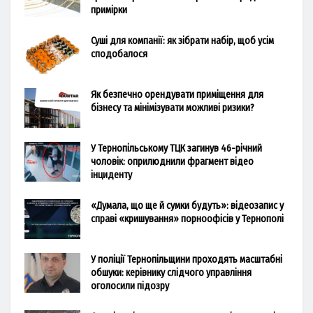
примірки
Суші для компанії: як зібрати набір, щоб усім
сподобалося
Як безпечно орендувати приміщення для
бізнесу та мінімізувати можливі ризики?
У Тернопільському ТЦК загинув 46-річний
чоловік: оприлюднили фрагмент відео
інциденту
«Думала, що ще й сумки будуть»: відеозапис у
справі «кришування» порноофісів у Тернополі
У поліції Тернопільщини проходять масштабні
обшуки: керівнику слідчого управління
оголосили підозру