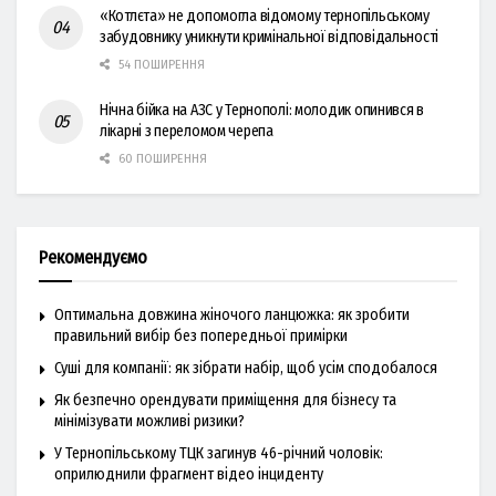
«Котлєта» не допомогла відомому тернопільському
забудовнику уникнути кримінальної відповідальності
54 ПОШИРЕННЯ
Нічна бійка на АЗС у Тернополі: молодик опинився в
лікарні з переломом черепа
60 ПОШИРЕННЯ
Рекомендуємо
Оптимальна довжина жіночого ланцюжка: як зробити
правильний вибір без попередньої примірки
Суші для компанії: як зібрати набір, щоб усім сподобалося
Як безпечно орендувати приміщення для бізнесу та
мінімізувати можливі ризики?
У Тернопільському ТЦК загинув 46-річний чоловік:
оприлюднили фрагмент відео інциденту