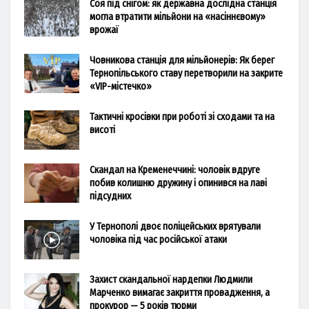
Соя під снігом: як державна дослідна станція
могла втратити мільйони на «насіннєвому»
врожаї
Човникова станція для мільйонерів: Як берег
Тернопільського ставу перетворили на закрите
«VIP-містечко»
Тактичні кросівки при роботі зі сходами та на
висоті
Скандал на Кременеччині: чоловік вдруге
побив колишню дружину і опинився на лаві
підсудних
У Тернополі двоє поліцейських врятували
чоловіка під час російської атаки
Захист скандальної нардепки Людмили
Марченко вимагає закриття провадження, а
прокурор — 5 років тюрми