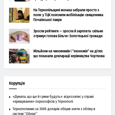
На Тернопільщині монаха забрали просто з
поля: у ТЦК пояснили мобілізацію священника
Почаївської лаври
Зросли рейтинги — зросла й зарплата: скільки
отримує голова Більче-Золотецької громади
Мільйони на чиновників і “економія” на дітях:
що показали декларації керівництва Чорткова
Корупція
«Думала, що ще й сумки будуть»: відеозапис у справі
«кришування» порноофісів у Тернополі
Тернополянин за 3000 доларів обіцяв зняти з обліку в
системі “Оберіг”