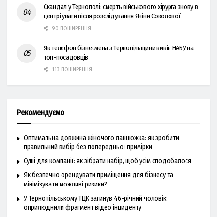
Скандал у Тернополі: смерть військового хірурга знову в
центрі уваги після розслідування Яніни Соколової
90 ПОШИРЕННЯ
Як телефон бізнесмена з Тернопільщини вивів НАБУ на
топ-посадовців
113 ПОШИРЕННЯ
Рекомендуємо
Оптимальна довжина жіночого ланцюжка: як зробити
правильний вибір без попередньої примірки
Суші для компанії: як зібрати набір, щоб усім сподобалося
Як безпечно орендувати приміщення для бізнесу та
мінімізувати можливі ризики?
У Тернопільському ТЦК загинув 46-річний чоловік:
оприлюднили фрагмент відео інциденту