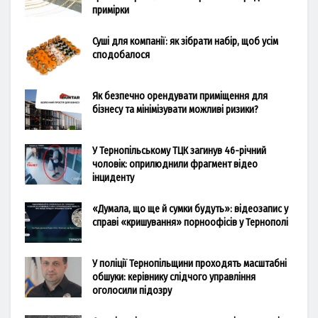
примірки
Суші для компанії: як зібрати набір, щоб усім
сподобалося
Як безпечно орендувати приміщення для
бізнесу та мінімізувати можливі ризики?
У Тернопільському ТЦК загинув 46-річний
чоловік: оприлюднили фрагмент відео
інциденту
«Думала, що ще й сумки будуть»: відеозапис у
справі «кришування» порноофісів у Тернополі
У поліції Тернопільщини проходять масштабні
обшуки: керівнику слідчого управління
оголосили підозру