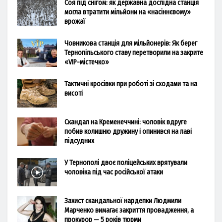
Соя під снігом: як державна дослідна станція
могла втратити мільйони на «насіннєвому»
врожаї
Човникова станція для мільйонерів: Як берег
Тернопільського ставу перетворили на закрите
«VIP-містечко»
Тактичні кросівки при роботі зі сходами та на
висоті
Скандал на Кременеччині: чоловік вдруге
побив колишню дружину і опинився на лаві
підсудних
У Тернополі двоє поліцейських врятували
чоловіка під час російської атаки
Захист скандальної нардепки Людмили
Марченко вимагає закриття провадження, а
прокурор — 5 років тюрми