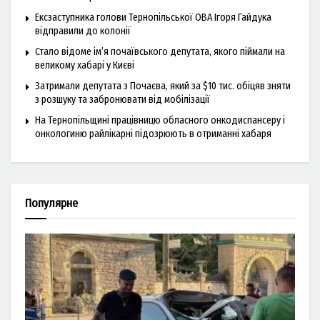
Ексзаступника голови Тернопільської ОВА Ігоря Гайдука
відправили до колонії
Стало відоме ім’я почаївського депутата, якого піймали на
великому хабарі у Києві
Затримали депутата з Почаєва, який за $10 тис. обіцяв зняти
з розшуку та забронювати від мобілізації
На Тернопільщині працівницю обласного онкодиспансеру і
онкологиню райлікарні підозрюють в отриманні хабаря
Популярне