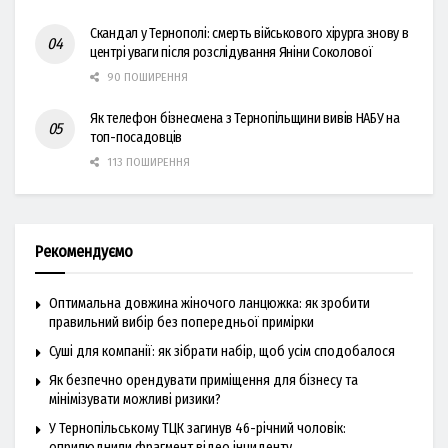
Скандал у Тернополі: смерть військового хірурга знову в
центрі уваги після розслідування Яніни Соколової
90 ПОШИРЕННЯ
Як телефон бізнесмена з Тернопільщини вивів НАБУ на
топ-посадовців
113 ПОШИРЕННЯ
Рекомендуємо
Оптимальна довжина жіночого ланцюжка: як зробити
правильний вибір без попередньої примірки
Суші для компанії: як зібрати набір, щоб усім сподобалося
Як безпечно орендувати приміщення для бізнесу та
мінімізувати можливі ризики?
У Тернопільському ТЦК загинув 46-річний чоловік:
оприлюднили фрагмент відео інциденту