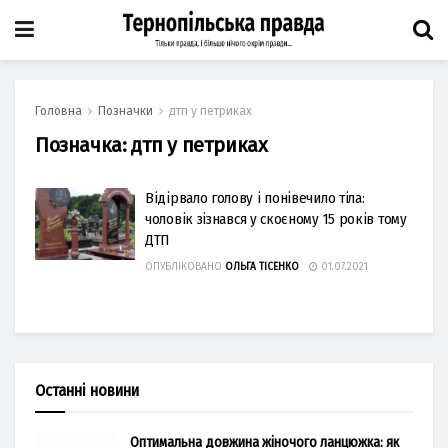
Головна
Позначки
дтп у петриках
Позначка:
дтп у петриках
Відірвало голову і понівечило тіла:
чоловік зізнався у скоєному 15 років тому
ДТП
ОПУБЛІКОВАНО
ОЛЬГА ТІСЕНКО
01.07.2021
Останні новини
Оптимальна довжина жіночого ланцюжка: як