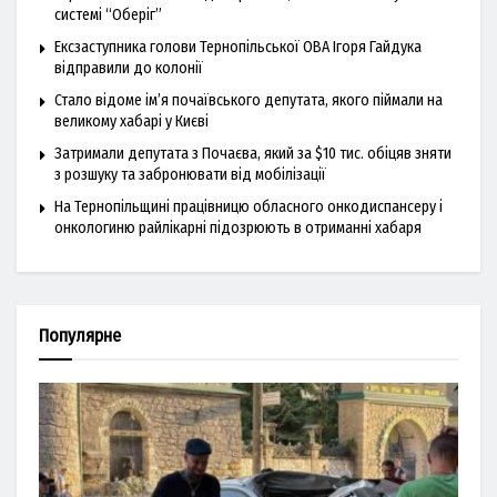
системі “Оберіг”
Ексзаступника голови Тернопільської ОВА Ігоря Гайдука
відправили до колонії
Стало відоме ім’я почаївського депутата, якого піймали на
великому хабарі у Києві
Затримали депутата з Почаєва, який за $10 тис. обіцяв зняти
з розшуку та забронювати від мобілізації
На Тернопільщині працівницю обласного онкодиспансеру і
онкологиню райлікарні підозрюють в отриманні хабаря
Популярне