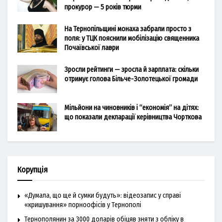
прокурор — 5 років тюрми
На Тернопільщині монаха забрали просто з
поля: у ТЦК пояснили мобілізацію священника
Почаївської лаври
Зросли рейтинги — зросла й зарплата: скільки
отримує голова Більче-Золотецької громади
Мільйони на чиновників і “економія” на дітях:
що показали декларації керівництва Чорткова
Корупція
«Думала, що ще й сумки будуть»: відеозапис у справі
«кришування» порноофісів у Тернополі
Тернополянин за 3000 доларів обіцяв зняти з обліку в