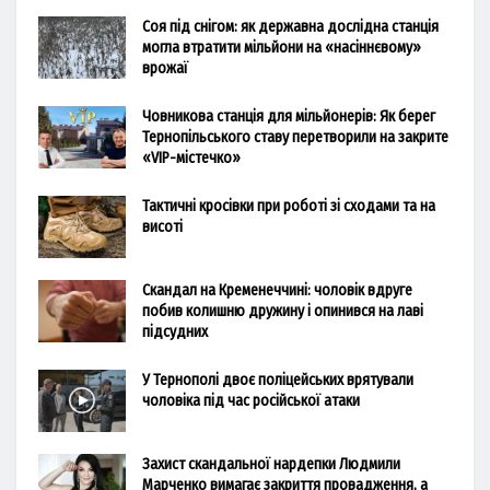
Соя під снігом: як державна дослідна станція
могла втратити мільйони на «насіннєвому»
врожаї
Човникова станція для мільйонерів: Як берег
Тернопільського ставу перетворили на закрите
«VIP-містечко»
Тактичні кросівки при роботі зі сходами та на
висоті
Скандал на Кременеччині: чоловік вдруге
побив колишню дружину і опинився на лаві
підсудних
У Тернополі двоє поліцейських врятували
чоловіка під час російської атаки
Захист скандальної нардепки Людмили
Марченко вимагає закриття провадження, а