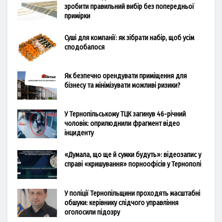
зробити правильний вибір без попередньої
примірки
Суші для компанії: як зібрати набір, щоб усім
сподобалося
Як безпечно орендувати приміщення для
бізнесу та мінімізувати можливі ризики?
У Тернопільському ТЦК загинув 46-річний
чоловік: оприлюднили фрагмент відео
інциденту
«Думала, що ще й сумки будуть»: відеозапис у
справі «кришування» порноофісів у Тернополі
У поліції Тернопільщини проходять масштабні
обшуки: керівнику слідчого управління
оголосили підозру