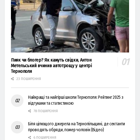
Пияк чи блогер? Як кажуть свідки, Антон
Метельський вчинив автотрощу у центрі
Тернополя
23 ПОШИРЕННЯ
Найкращі та найгірші школи Тернополя: Рейтинг 2025 з
відгуками та статистикою
78 ПОШИРЕННЯ
Біля цілющого джерела на Тернопільщині, де сектанти
проводять обряди, помер чоловік (Відео)
6 ПОШИРЕННЯ