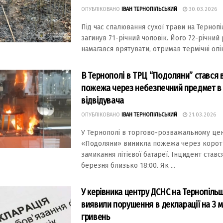
ОПУБЛІКОВАНО
ІВАН ТЕРНОПІЛЬСЬКИЙ
30.03.2026
Під час спалювання сухої трави на Терноп
загинув 71-річний чоловік. Його 72-річний
намагався врятувати, отримав термічні опік
В Тернополі в ТРЦ “Подоляни” стався в
пожежа через небезпечний предмет в
відвідувача
ОПУБЛІКОВАНО
ІВАН ТЕРНОПІЛЬСЬКИЙ
21.03.2026
У Тернополі в торгово-розважальному це
«Подоляни» виникла пожежа через корот
замикання літієвої батареї. Інцидент ставс
березня близько 18:00. Як ...
У керівника центру ДСНС на Тернопіль
виявили порушення в декларації на 3 
гривень