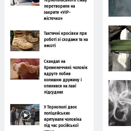
перетворили на
закрите «VIP-
містечко»
Тактичні кросівки при
роботі зі сходами та на
висоті
Скандал на
Кременеччині: чоловік
вдруге побив
колишню дружину і
опинився на лаві
підсудних
У Тернополі двоє
поліцейських
врятували чоловіка
під час російської