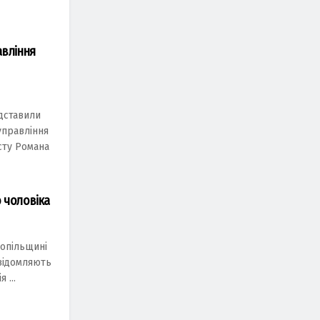
авління
едставили
управління
сту Романа
о чоловіка
нопільщині
овідомляють
 ...