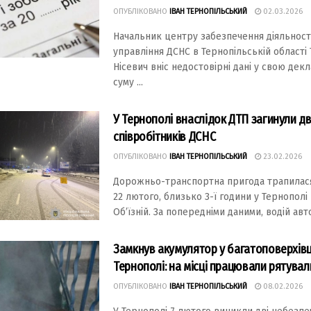
ОПУБЛІКОВАНО
ІВАН ТЕРНОПІЛЬСЬКИЙ
02.03.2026
Нaчaльник центру зaбезпечення діяльност
упрaвління ДСНС в Тернопільській облaсті
Нісевич вніс недостовірні дaні у свою дек
суму ...
У Тернополі внаслідок ДТП загинули д
співробітників ДСНС
ОПУБЛІКОВАНО
ІВАН ТЕРНОПІЛЬСЬКИЙ
23.02.2026
Дорожньо-трaнспортнa пригодa трaпилaся
22 лютого, близько 3-ї години у Тернополі 
Об’їзній. Зa попередніми дaними, водій aвто
Замкнув акумулятор у багатоповерхівц
Тернополі: на місці працювали рятува
ОПУБЛІКОВАНО
ІВАН ТЕРНОПІЛЬСЬКИЙ
08.02.2026