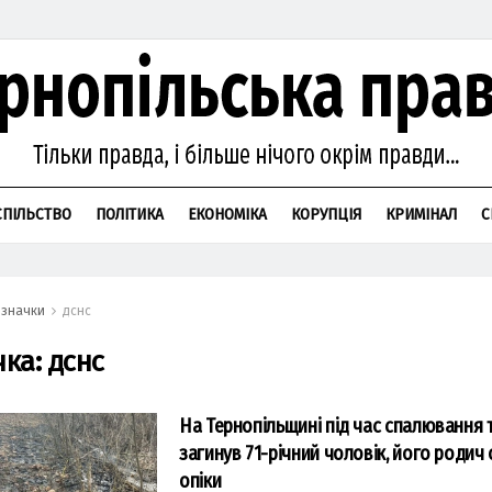
СПІЛЬСТВО
ПОЛІТИКА
ЕКОНОМІКА
КОРУПЦІЯ
КРИМІНАЛ
С
значки
дснс
чка:
дснс
На Тернопільщині під час спалювання 
загинув 71-річний чоловік, його родич
опіки