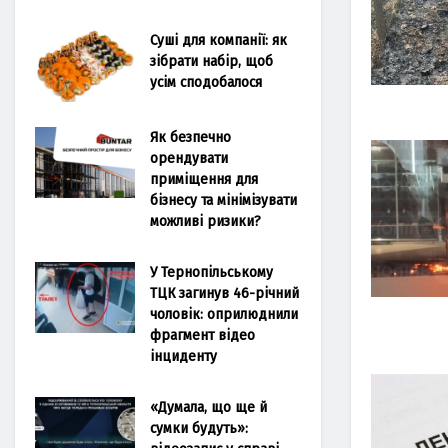
Суші для компанії: як
зібрати набір, щоб
усім сподобалося
Як безпечно
орендувати
приміщення для
бізнесу та мінімізувати
можливі ризики?
У Тернопільському
ТЦК загинув 46-річний
чоловік: оприлюднили
фрагмент відео
інциденту
«Думала, що ще й
сумки будуть»: