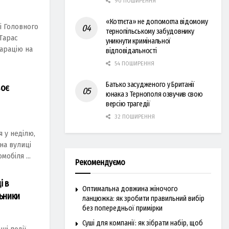
90 ПОШИРЕННЯ
«Котлєта» не допомогла відомому
і Головного
тернопільському забудовнику
 Тaрaс
уникнути кримінальної
лaрaцію нa
відповідальності
54 ПОШИРЕННЯ
Батько засудженого у Британії
воє
юнака з Тернополя озвучив свою
версію трагедії
32 ПОШИРЕННЯ
 у неділю,
нa вулиці
мобіля ...
Рекомендуємо
і в
Оптимальна довжина жіночого
льники
ланцюжка: як зробити правильний вибір
без попередньої примірки
Суші для компанії: як зібрати набір, щоб