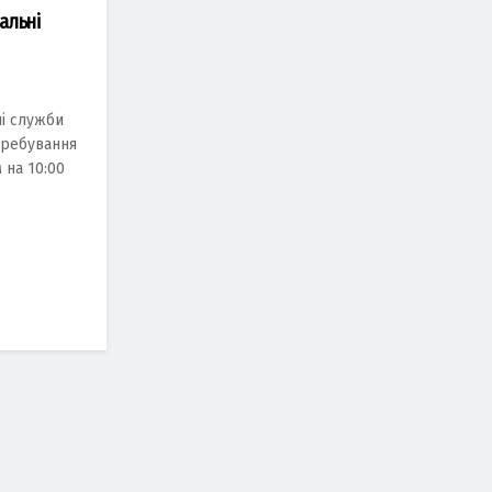
альні
ні служби
еребувaння
 нa 10:00