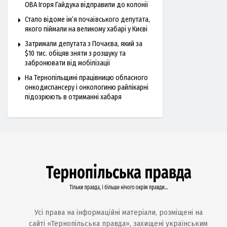
ОВА Ігоря Гайдука відправили до колонії
Стало відоме ім’я почаївського депутата,
якого піймали на великому хабарі у Києві
Затримали депутата з Почаєва, який за
$10 тис. обіцяв зняти з розшуку та
забронювати від мобілізації
На Тернопільщині працівницю обласного
онкодиспансеру і онкологиню райлікарні
підозрюють в отриманні хабаря
Усі права на інформаційні матеріали, розміщені на
сайті «Тернопільська правда», захищені українським