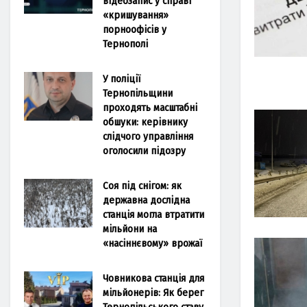
відеозапис у справі
«кришування»
порноофісів у
Тернополі
У поліції
Тернопільщини
проходять масштабні
обшуки: керівнику
слідчого управління
оголосили підозру
Соя під снігом: як
державна дослідна
станція могла втратити
мільйони на
«насіннєвому» врожаї
Човникова станція для
мільйонерів: Як берег
Тернопільського ставу