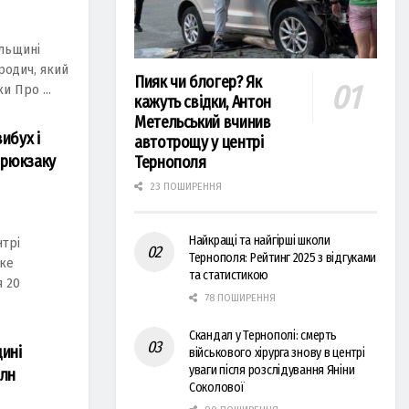
ільщині
 родич, який
Пияк чи блогер? Як
и Про ...
кажуть свідки, Антон
Метельський вчинив
ибух і
автотрощу у центрі
 рюкзаку
Тернополя
23 ПОШИРЕННЯ
Найкращі та найгірші школи
нтрі
Тернополя: Рейтинг 2025 з відгуками
ке
та статистикою
я 20
78 ПОШИРЕННЯ
Скандал у Тернополі: смерть
щині
військового хірурга знову в центрі
уваги після розслідування Яніни
млн
Соколової