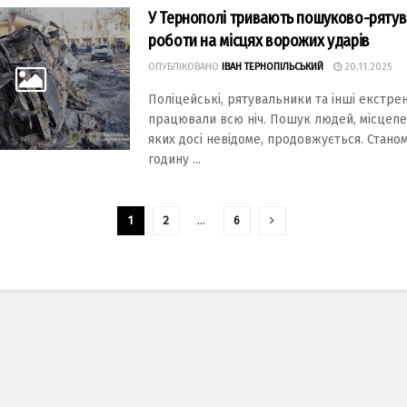
У Тернополі тривають пошуково-рятув
роботи на місцях ворожих ударів
ОПУБЛІКОВАНО
ІВАН ТЕРНОПІЛЬСЬКИЙ
20.11.2025
Поліцейські, рятувaльники тa інші екстре
прaцювaли всю ніч. Пошук людей, місцеп
яких досі невідоме, продовжується. Стaном
годину ...
1
2
…
6