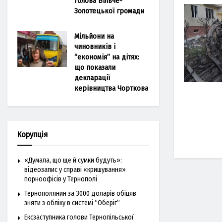
голова Більче-
Золотецької громади
Мільйони на
чиновників і
“економія” на дітях:
що показали
декларації
керівництва Чорткова
Корупція
«Думала, що ще й сумки будуть»:
відеозапис у справі «кришування»
порноофісів у Тернополі
Тернополянин за 3000 доларів обіцяв
зняти з обліку в системі “Оберіг”
Ексзаступника голови Тернопільської