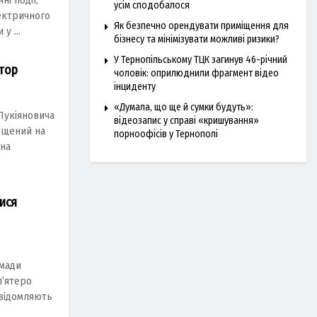
і події,
усім сподобалося
ектричного
Як безпечно орендувати приміщення для
у ...
бізнесу та мінімізувати можливі ризики?
У Тернопільському ТЦК загинув 46-річний
атор
чоловік: оприлюднили фрагмент відео
інциденту
«Думала, що ще й сумки будуть»:
 Лукіяновича
відеозапис у справі «кришування»
іщений на
порноофісів у Тернополі
 на
лися
омади
п’ятеро
овідомляють