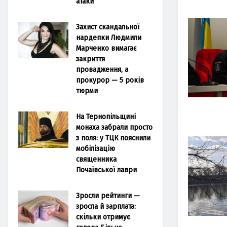
атаки
Захист скандальної
нардепки Людмили
Марченко вимагає
закриття
провадження, а
прокурор — 5 років
тюрми
На Тернопільщині
монаха забрали просто
з поля: у ТЦК пояснили
мобілізацію
священника
Почаївської лаври
Зросли рейтинги —
зросла й зарплата:
скільки отримує