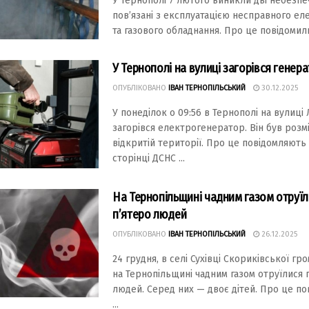
У Тернополі 7 лютого виникли дві небезпечн
пов’язані з експлуатацією несправного ел
та газового обладнання. Про це повідомили 
У Тернополі на вулиці загорівся генер
ОПУБЛІКОВАНО
ІВАН ТЕРНОПІЛЬСЬКИЙ
30.12.2025
У понеділок о 09:56 в Тернополі на вулиці
загорівся електрогенератор. Він був розм
відкритій території. Про це повідомляють
сторінці ДСНС ...
На Тернопільщині чадним газом отруї
п’ятеро людей
ОПУБЛІКОВАНО
ІВАН ТЕРНОПІЛЬСЬКИЙ
26.12.2025
24 грудня, в селі Сухівці Скориківської гр
на Тернопільщині чадним газом отруїлися 
людей. Серед них — двоє дітей. Про це п
...