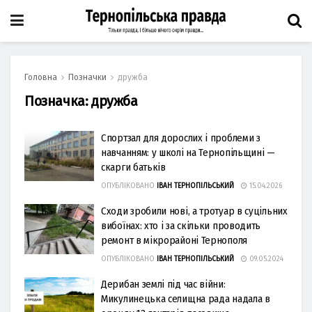
Головна
Позначки
дружба
Позначка:
дружба
Спортзал для дорослих і проблеми з
навчанням: у школі на Тернопільщині —
скарги батьків
ОПУБЛІКОВАНО
ІВАН ТЕРНОПІЛЬСЬКИЙ
15.04.2026
Сходи зробили нові, а тротуар в суцільних
вибоїнах: хто і за скільки проводить
ремонт в мікрорайоні Тернополя
ОПУБЛІКОВАНО
ІВАН ТЕРНОПІЛЬСЬКИЙ
09.05.2024
Дерибан землі під час війни:
Микулинецька селищна рада надала в