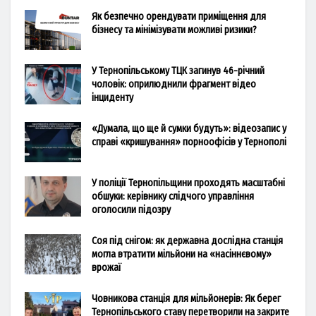
Як безпечно орендувати приміщення для
бізнесу та мінімізувати можливі ризики?
У Тернопільському ТЦК загинув 46-річний
чоловік: оприлюднили фрагмент відео
інциденту
«Думала, що ще й сумки будуть»: відеозапис у
справі «кришування» порноофісів у Тернополі
У поліції Тернопільщини проходять масштабні
обшуки: керівнику слідчого управління
оголосили підозру
Соя під снігом: як державна дослідна станція
могла втратити мільйони на «насіннєвому»
врожаї
Човникова станція для мільйонерів: Як берег
Тернопільського ставу перетворили на закрите