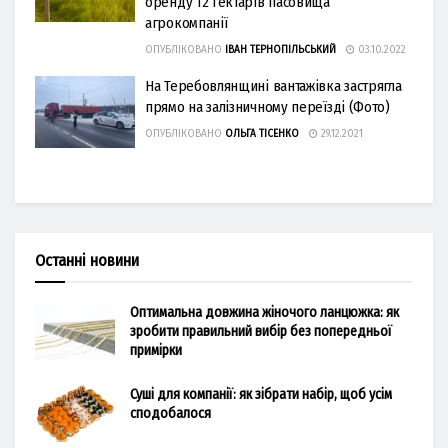
оренду 12 гектарів пасовища
агрокомпанії
ОПУБЛІКОВАНО
ІВАН ТЕРНОПІЛЬСЬКИЙ
03.10.2022
На Теребовлянщині вантажівка застрягла
прямо на залізничному переїзді (Фото)
ОПУБЛІКОВАНО
ОЛЬГА ТІСЕНКО
29.12.2021
Останні новини
Оптимальна довжина жіночого ланцюжка: як
зробити правильний вибір без попередньої
примірки
Суші для компанії: як зібрати набір, щоб усім
сподобалося