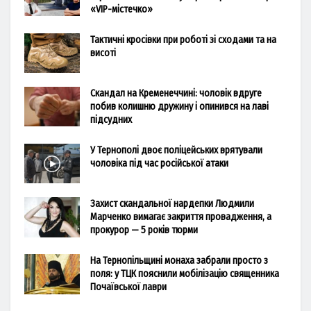
«VIP-містечко»
Тактичні кросівки при роботі зі сходами та на
висоті
Скандал на Кременеччині: чоловік вдруге
побив колишню дружину і опинився на лаві
підсудних
У Тернополі двоє поліцейських врятували
чоловіка під час російської атаки
Захист скандальної нардепки Людмили
Марченко вимагає закриття провадження, а
прокурор — 5 років тюрми
На Тернопільщині монаха забрали просто з
поля: у ТЦК пояснили мобілізацію священника
Почаївської лаври