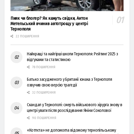
Пияк чи блогер? Як кажуть свідки, Антон
Метельський вчинив автотрощу у центрі
Тернополя
22 ПОШИРЕННЯ
Найкращі та найгірші школи Тернополя: Рейтинг 2025 з
відгуками та статистикою
78 ПОШИРЕННЯ
Батько засудженого у Британії юнака з Тернополя
озвучив свою версію трагедії
32 ПОШИРЕННЯ
Скандал у Тернополі: смерть військового хірурга знову в
центрі уваги після розслідування Яніни Соколової
90 ПОШИРЕННЯ
«Котлєта» не допомогла відомому тернопільському