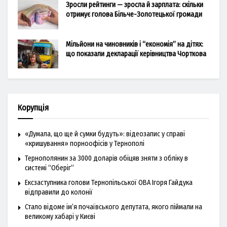
Зросли рейтинги — зросла й зарплата: скільки
отримує голова Більче-Золотецької громади
Мільйони на чиновників і “економія” на дітях:
що показали декларації керівництва Чорткова
Корупція
«Думала, що ще й сумки будуть»: відеозапис у справі
«кришування» порноофісів у Тернополі
Тернополянин за 3000 доларів обіцяв зняти з обліку в
системі “Оберіг”
Ексзаступника голови Тернопільської ОВА Ігоря Гайдука
відправили до колонії
Стало відоме ім’я почаївського депутата, якого піймали на
великому хабарі у Києві