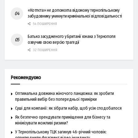
«Котлєта» не допомогла відомому тернопільському
забудовнику уникнути кримінальної відповідальності
54 ПОШИРЕННЯ
Батько засудженого у Британії юнака з Тернополя
озвучив свою версію трагедії
32 ПОШИРЕННЯ
Рекомендуємо
Оптимальна довжина жіночого ланцюжка: як зробити
правильний вибір без попередньої примірки
Суші для компанії: як зібрати набір, щоб усім сподобалося
Як безпечно орендувати приміщення для бізнесу та
мінімізувати можливі ризики?
У Тернопільському ТЦК загинув 46-річний чоловік:
оприлюднили фрагмент відео інциденту