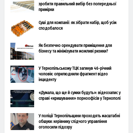
зробити правильний вибір без попередньої
примірки
Суші для компанії: як зібрати набір, щоб усім
сподобалося
Як безпечно орендувати приміщення для
бізнесу та мінімізувати можливі ризики?
У Тернопільському ТЦК загинув 46-річний
чоловік: оприлюднили фрагмент відео
інциденту
«Думала, що ще й сумки будуть»: відеозапис у
справі «кришування» порноофісів у Тернополі
У поліції Тернопільщини проходять масштабні
обшуки: керівнику слідчого управління
оголосили підозру