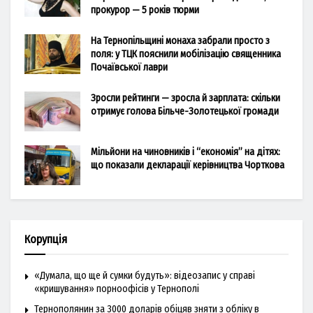
прокурор — 5 років тюрми
На Тернопільщині монаха забрали просто з
поля: у ТЦК пояснили мобілізацію священника
Почаївської лаври
Зросли рейтинги — зросла й зарплата: скільки
отримує голова Більче-Золотецької громади
Мільйони на чиновників і “економія” на дітях:
що показали декларації керівництва Чорткова
Корупція
«Думала, що ще й сумки будуть»: відеозапис у справі
«кришування» порноофісів у Тернополі
Тернополянин за 3000 доларів обіцяв зняти з обліку в