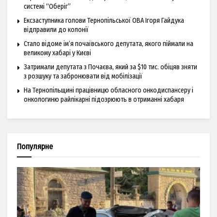
системі “Оберіг”
Ексзаступника голови Тернопільської ОВА Ігоря Гайдука
відправили до колонії
Стало відоме ім’я почаївського депутата, якого піймали на
великому хабарі у Києві
Затримали депутата з Почаєва, який за $10 тис. обіцяв зняти
з розшуку та забронювати від мобілізації
На Тернопільщині працівницю обласного онкодиспансеру і
онкологиню райлікарні підозрюють в отриманні хабаря
Популярне