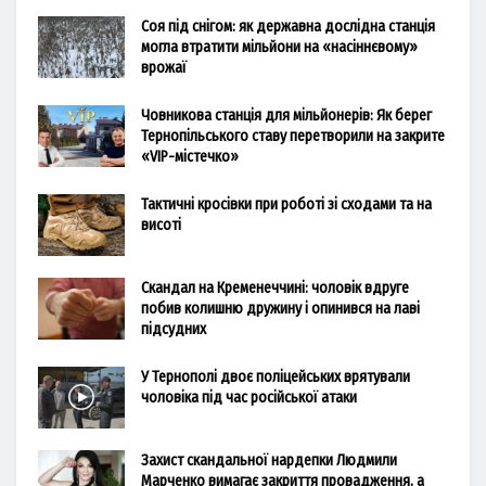
Соя під снігом: як державна дослідна станція
могла втратити мільйони на «насіннєвому»
врожаї
Човникова станція для мільйонерів: Як берег
Тернопільського ставу перетворили на закрите
«VIP-містечко»
Тактичні кросівки при роботі зі сходами та на
висоті
Скандал на Кременеччині: чоловік вдруге
побив колишню дружину і опинився на лаві
підсудних
У Тернополі двоє поліцейських врятували
чоловіка під час російської атаки
Захист скандальної нардепки Людмили
Марченко вимагає закриття провадження, а