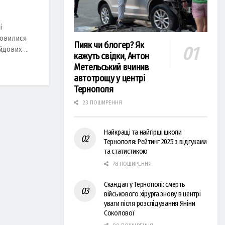
і
мовилися
Пияк чи блогер? Як
дoвих ...
кажуть свідки, Антон
Метельський вчинив
автотрощу у центрі
Тернополя
23 ПОШИРЕННЯ
Найкращі та найгірші школи
Тернополя: Рейтинг 2025 з відгуками
та статистикою
78 ПОШИРЕННЯ
Скандал у Тернополі: смерть
військового хірурга знову в центрі
уваги після розслідування Яніни
Соколової