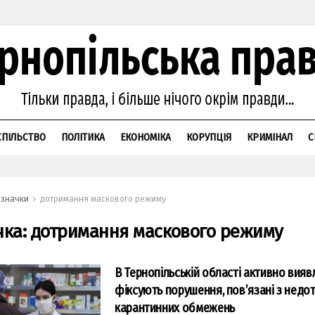
СПІЛЬСТВО
ПОЛІТИКА
ЕКОНОМІКА
КОРУПЦІЯ
КРИМІНАЛ
С
значки
дотримання маскового режиму
чка:
дотримання маскового режиму
В Тернопільській області активно вияв
фіксують порушення, пов’язані з нед
карантинних oбмежень