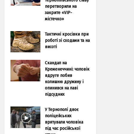
перетворили на
закрите «VIP-
містечко»
Тактичні кросівки при
роботі зі сходами та на
висоті
Скандал на
Кременеччині: чоловік
вдруге побив
колишню дружину і
опинився на лаві
підсудних
У Тернополі двоє
поліцейських
врятували чоловіка
під час російської