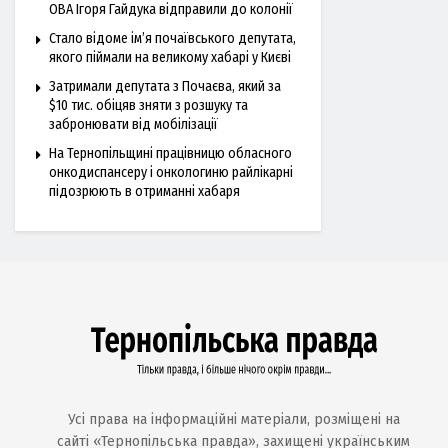
ОВА Ігоря Гайдука відправили до колонії
Стало відоме ім’я почаївського депутата,
якого піймали на великому хабарі у Києві
Затримали депутата з Почаєва, який за
$10 тис. обіцяв зняти з розшуку та
забронювати від мобілізації
На Тернопільщині працівницю обласного
онкодиспансеру і онкологиню райлікарні
підозрюють в отриманні хабаря
Усі права на інформаційні матеріали, розміщені на
сайті «Тернопільська правда», захищені українським