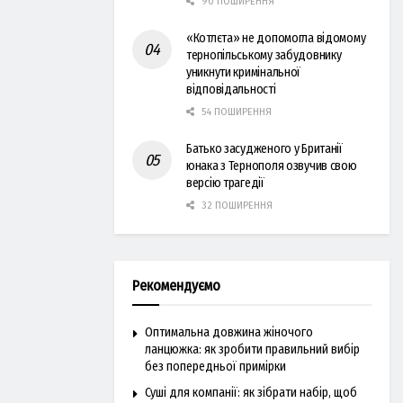
90 ПОШИРЕННЯ
«Котлєта» не допомогла відомому
тернопільському забудовнику
уникнути кримінальної
відповідальності
54 ПОШИРЕННЯ
Батько засудженого у Британії
юнака з Тернополя озвучив свою
версію трагедії
32 ПОШИРЕННЯ
Рекомендуємо
Оптимальна довжина жіночого
ланцюжка: як зробити правильний вибір
без попередньої примірки
Суші для компанії: як зібрати набір, щоб