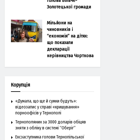
голова Більче-
Золотецької громади
Мільйони на
чиновників і
“економія” на дітях:
що показали
декларації
керівництва Чорткова
Корупція
«Думала, що ще й сумки будуть»:
відеозапис у справі «кришування»
порноофісів у Тернополі
Тернополянин за 3000 доларів обіцяв
зняти з обліку в системі “Оберіг”
Ексзаступника голови Тернопільської