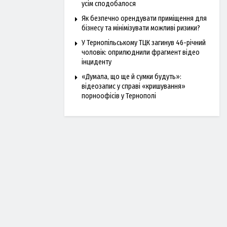
усім сподобалося
Як безпечно орендувати приміщення для
бізнесу та мінімізувати можливі ризики?
У Тернопільському ТЦК загинув 46-річний
чоловік: оприлюднили фрагмент відео
інциденту
«Думала, що ще й сумки будуть»:
відеозапис у справі «кришування»
порноофісів у Тернополі