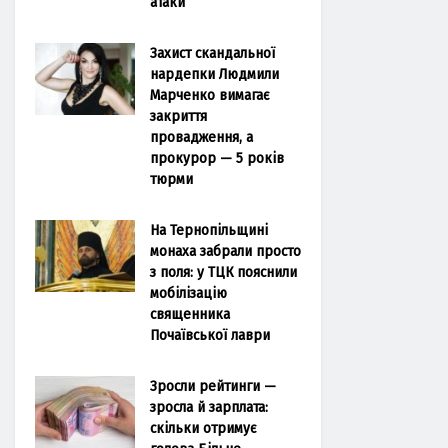
атаки
Захист скандальної
нардепки Людмили
Марченко вимагає
закриття
провадження, а
прокурор — 5 років
тюрми
На Тернопільщині
монаха забрали просто
з поля: у ТЦК пояснили
мобілізацію
священника
Почаївської лаври
Зросли рейтинги —
зросла й зарплата:
скільки отримує