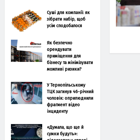
Суші для компанії: як
зібрати набір, щоб
усім сподобалося
Як безпечно
орендувати
приміщення для
бізнесу та мінімізувати
можливі ризики?
У Тернопільському
ТЦК загинув 46-річний
чоловік: оприлюднили
фрагмент відео
інциденту
«Думала, що ще й
сумки будуть»: