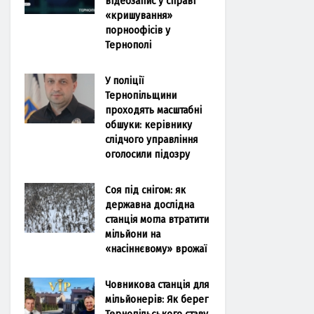
відеозапис у справі
«кришування»
порноофісів у
Тернополі
У поліції
Тернопільщини
проходять масштабні
обшуки: керівнику
слідчого управління
оголосили підозру
Соя під снігом: як
державна дослідна
станція могла втратити
мільйони на
«насіннєвому» врожаї
Човникова станція для
мільйонерів: Як берег
Тернопільського ставу