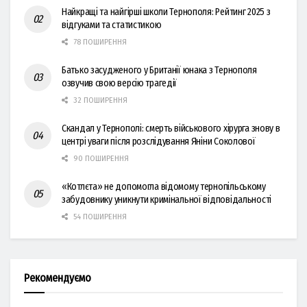
Найкращі та найгірші школи Тернополя: Рейтинг 2025 з
відгуками та статистикою
78 ПОШИРЕННЯ
Батько засудженого у Британії юнака з Тернополя
озвучив свою версію трагедії
32 ПОШИРЕННЯ
Скандал у Тернополі: смерть військового хірурга знову в
центрі уваги після розслідування Яніни Соколової
90 ПОШИРЕННЯ
«Котлєта» не допомогла відомому тернопільському
забудовнику уникнути кримінальної відповідальності
54 ПОШИРЕННЯ
Рекомендуємо