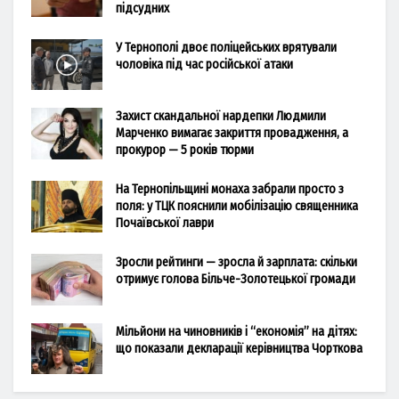
підсудних
У Тернополі двоє поліцейських врятували
чоловіка під час російської атаки
Захист скандальної нардепки Людмили
Марченко вимагає закриття провадження, а
прокурор — 5 років тюрми
На Тернопільщині монаха забрали просто з
поля: у ТЦК пояснили мобілізацію священника
Почаївської лаври
Зросли рейтинги — зросла й зарплата: скільки
отримує голова Більче-Золотецької громади
Мільйони на чиновників і “економія” на дітях:
що показали декларації керівництва Чорткова