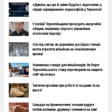
«Думала, що ще й сумки будуть»: відеозапис у
справі «кришування» порноофісів у Тернополі
У поліції Тернопільщини проходять масштабні
обшуки: керівнику слідчого управління
оголосили підозру
Соя під снігом: як державна дослідна станція
могла втратити мільйони на «насіннєвому»
врожаї
Човникова станція для мільйонерів: Як берег
Тернопільського ставу перетворили на закрите
«VIP-містечко»
Тактичні кросівки при роботі зі сходами та на
висоті
Скандал на Кременеччині: чоловік вдруге
побив колишню дружину і опинився на лаві