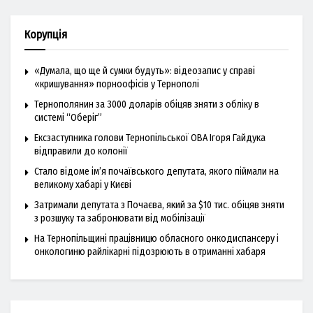
Корупція
«Думала, що ще й сумки будуть»: відеозапис у справі
«кришування» порноофісів у Тернополі
Тернополянин за 3000 доларів обіцяв зняти з обліку в
системі “Оберіг”
Ексзаступника голови Тернопільської ОВА Ігоря Гайдука
відправили до колонії
Стало відоме ім’я почаївського депутата, якого піймали на
великому хабарі у Києві
Затримали депутата з Почаєва, який за $10 тис. обіцяв зняти
з розшуку та забронювати від мобілізації
На Тернопільщині працівницю обласного онкодиспансеру і
онкологиню райлікарні підозрюють в отриманні хабаря