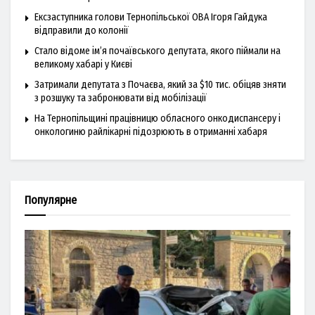
Ексзаступника голови Тернопільської ОВА Ігоря Гайдука
відправили до колонії
Стало відоме ім’я почаївського депутата, якого піймали на
великому хабарі у Києві
Затримали депутата з Почаєва, який за $10 тис. обіцяв зняти
з розшуку та забронювати від мобілізації
На Тернопільщині працівницю обласного онкодиспансеру і
онкологиню райлікарні підозрюють в отриманні хабаря
Популярне