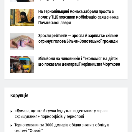
На Тернопільщині монаха забрали просто з
поля: у ТЦК пояснили мобілізацію священника
Почаївської лаври
Зросли рейтинги — зросла й зарплата: скільки
отримує голова Більче-Золотецької громади
Мільйони на чиновників і “економія” на дітях:
що показали декларації керівництва Чорткова
Корупція
«Думала, що ще й сумки будуть»: відеозапис у справі
«кришування» порноофісів у Тернополі
Тернополянин за 3000 доларів обіцяв зняти з обліку в
системі “Оберіг”