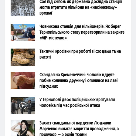
Соя під снігом: як державна дослідна станція
могла втратити мільйони на «насіннєвому»
врожаї
Човникова станція для мільйонерів: Як берег
Тернопільського ставу перетворили на закрите
«VIP-містечко»
Тактичні кросівки при роботі зі сходами та на
висоті
Скандал на Кременеччині: чоловік вдруге
побив колишню дружину і опинився на лаві
підсудних
У Тернополі двоє поліцейських врятували
чоловіка під час російської атаки
Захист скандальної нардепки Людмили
Марченко вимагає закриття провадження, а
прокурор — 5 років тюрми