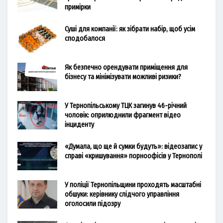
примірки
Суші для компанії: як зібрати набір, щоб усім
сподобалося
Як безпечно орендувати приміщення для
бізнесу та мінімізувати можливі ризики?
У Тернопільському ТЦК загинув 46-річний
чоловік: оприлюднили фрагмент відео
інциденту
«Думала, що ще й сумки будуть»: відеозапис у
справі «кришування» порноофісів у Тернополі
У поліції Тернопільщини проходять масштабні
обшуки: керівнику слідчого управління
оголосили підозру