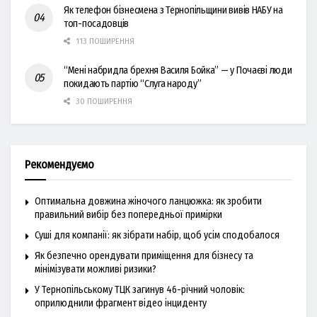
Як телефон бізнесмена з Тернопільщини вивів НАБУ на
топ-посадовців
113 ПОШИРЕННЯ
“Мені набридла брехня Василя Бойка” — у Почаєві люди
покидають партію “Слуга народу”
30 ПОШИРЕННЯ
Рекомендуємо
Оптимальна довжина жіночого ланцюжка: як зробити
правильний вибір без попередньої примірки
Суші для компанії: як зібрати набір, щоб усім сподобалося
Як безпечно орендувати приміщення для бізнесу та
мінімізувати можливі ризики?
У Тернопільському ТЦК загинув 46-річний чоловік:
оприлюднили фрагмент відео інциденту