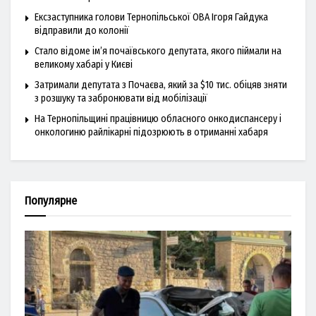
Ексзаступника голови Тернопільської ОВА Ігоря Гайдука
відправили до колонії
Стало відоме ім’я почаївського депутата, якого піймали на
великому хабарі у Києві
Затримали депутата з Почаєва, який за $10 тис. обіцяв зняти
з розшуку та забронювати від мобілізації
На Тернопільщині працівницю обласного онкодиспансеру і
онкологиню райлікарні підозрюють в отриманні хабаря
Популярне