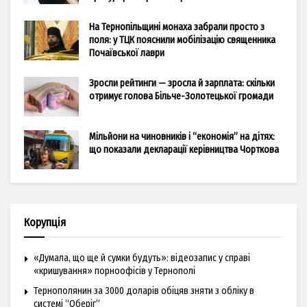
На Тернопільщині монаха забрали просто з
поля: у ТЦК пояснили мобілізацію священника
Почаївської лаври
Зросли рейтинги — зросла й зарплата: скільки
отримує голова Більче-Золотецької громади
Мільйони на чиновників і “економія” на дітях:
що показали декларації керівництва Чорткова
Корупція
«Думала, що ще й сумки будуть»: відеозапис у справі
«кришування» порноофісів у Тернополі
Тернополянин за 3000 доларів обіцяв зняти з обліку в
системі “Оберіг”