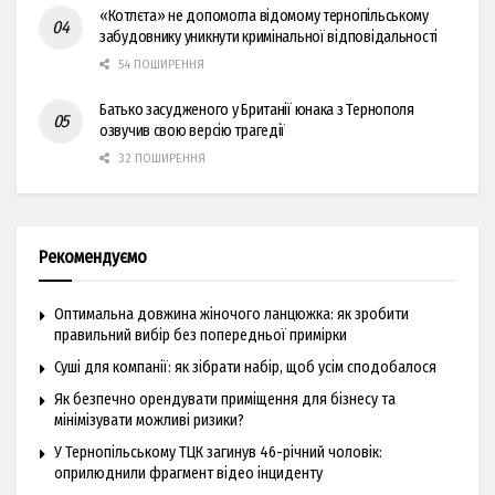
«Котлєта» не допомогла відомому тернопільському
забудовнику уникнути кримінальної відповідальності
54 ПОШИРЕННЯ
Батько засудженого у Британії юнака з Тернополя
озвучив свою версію трагедії
32 ПОШИРЕННЯ
Рекомендуємо
Оптимальна довжина жіночого ланцюжка: як зробити
правильний вибір без попередньої примірки
Суші для компанії: як зібрати набір, щоб усім сподобалося
Як безпечно орендувати приміщення для бізнесу та
мінімізувати можливі ризики?
У Тернопільському ТЦК загинув 46-річний чоловік:
оприлюднили фрагмент відео інциденту