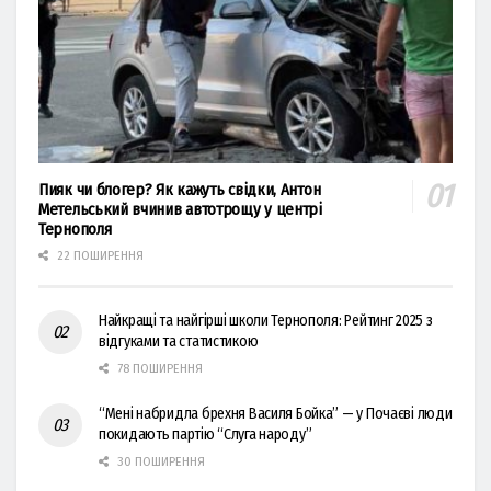
Пияк чи блогер? Як кажуть свідки, Антон
Метельський вчинив автотрощу у центрі
Тернополя
22 ПОШИРЕННЯ
Найкращі та найгірші школи Тернополя: Рейтинг 2025 з
відгуками та статистикою
78 ПОШИРЕННЯ
“Мені набридла брехня Василя Бойка” — у Почаєві люди
покидають партію “Слуга народу”
30 ПОШИРЕННЯ