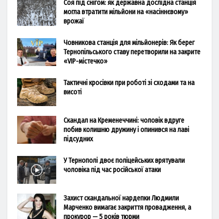
Соя під снігом: як державна дослідна станція
могла втратити мільйони на «насіннєвому»
врожаї
Човникова станція для мільйонерів: Як берег
Тернопільського ставу перетворили на закрите
«VIP-містечко»
Тактичні кросівки при роботі зі сходами та на
висоті
Скандал на Кременеччині: чоловік вдруге
побив колишню дружину і опинився на лаві
підсудних
У Тернополі двоє поліцейських врятували
чоловіка під час російської атаки
Захист скандальної нардепки Людмили
Марченко вимагає закриття провадження, а
прокурор — 5 років тюрми