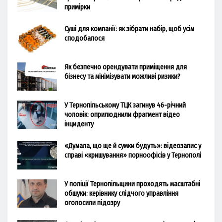
примірки
Суші для компанії: як зібрати набір, щоб усім
сподобалося
Як безпечно орендувати приміщення для
бізнесу та мінімізувати можливі ризики?
У Тернопільському ТЦК загинув 46-річний
чоловік: оприлюднили фрагмент відео
інциденту
«Думала, що ще й сумки будуть»: відеозапис у
справі «кришування» порноофісів у Тернополі
У поліції Тернопільщини проходять масштабні
обшуки: керівнику слідчого управління
оголосили підозру