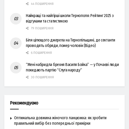
44 ПОШИРЕННЯ
Найкращі та найгірші школи Тернополя: Рейтинг 2025 з
відгуками та статистикою
79 ПОШИРЕННЯ
Біля цілющого джерела на Тернопільщині, де сектанти
проводять обряди, помер чоловік (Відео)
6 ПОШИРЕННЯ
“Мені набридла брехня Василя Бойка” — у Почаєві люди
покидають партію “Слуга народу”
30 ПОШИРЕННЯ
Рекомендуємо
Оптимальна довжина жіночого ланцюжка: як зробити
правильний вибір без попередньої примірки