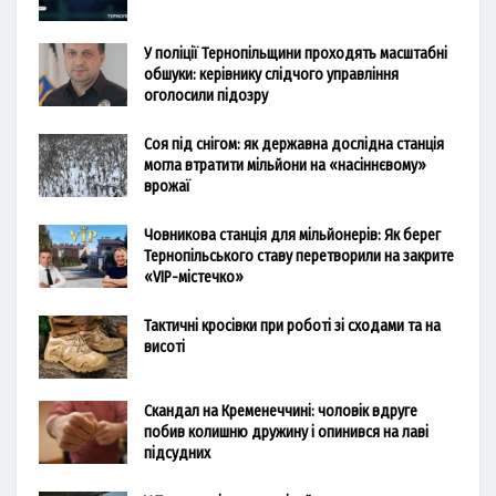
У поліції Тернопільщини проходять масштабні
обшуки: керівнику слідчого управління
оголосили підозру
Соя під снігом: як державна дослідна станція
могла втратити мільйони на «насіннєвому»
врожаї
Човникова станція для мільйонерів: Як берег
Тернопільського ставу перетворили на закрите
«VIP-містечко»
Тактичні кросівки при роботі зі сходами та на
висоті
Скандал на Кременеччині: чоловік вдруге
побив колишню дружину і опинився на лаві
підсудних