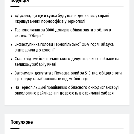
Корупція
«Думала, що ще й сумки будуть»: відеозапис у справі
«кришування» порноофісів у Тернополі
Тернополянин за 3000 доларів обіцяв зняти з обліку в
системі “Оберіг”
Ексзаступника голови Тернопільської ОВА Ігоря Гайдука
відправили до колонії
Стало відоме ім’я почаївського депутата, якого піймали на
великому хабарі у Києві
Затримали депутата з Почаєва, який за $10 тис. обіцяв зняти
з розшуку та забронювати від мобілізації
На Тернопільщині працівницю обласного онкодиспансеру і
онкологиню райлікарні підозрюють в отриманні хабаря
Популярне