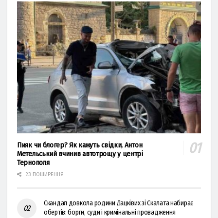
Пияк чи блогер? Як кажуть свідки, Антон
Метельський вчинив автотрощу у центрі
Тернополя
23 ПОШИРЕННЯ
Скандал довкола родини Дацківих зі Скалата набирає
обертів: борги, суди і кримінальні провадження