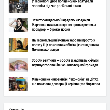
У Тернополі двоє поліцейських врятували
чоловіка під час російської атаки
Захист скандальної нардепки Людмили
Марченко вимагає закриття провадження, а
прокурор — 5 років тюрми
На Тернопільщині монаха забрали просто з
поля: у ТЦК пояснили мобілізацію священника
Почаївської лаври
Зросли рейтинги — зросла й зарплата: скільки
отримує голова Більче-Золотецької громади
Мільйони на чиновників і “економія” на дітях:
що показали декларації керівництва Чорткова