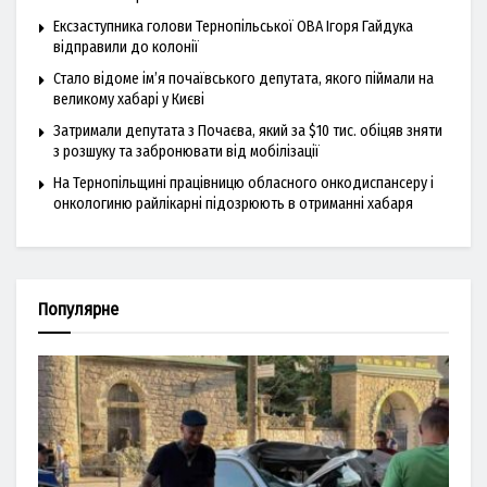
Ексзаступника голови Тернопільської ОВА Ігоря Гайдука
відправили до колонії
Стало відоме ім’я почаївського депутата, якого піймали на
великому хабарі у Києві
Затримали депутата з Почаєва, який за $10 тис. обіцяв зняти
з розшуку та забронювати від мобілізації
На Тернопільщині працівницю обласного онкодиспансеру і
онкологиню райлікарні підозрюють в отриманні хабаря
Популярне