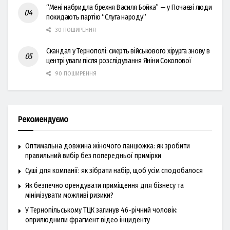
“Мені набридла брехня Василя Бойка” — у Почаєві люди
покидають партію “Слуга народу”
30 ПОШИРЕННЯ
Скандал у Тернополі: смерть військового хірурга знову в
центрі уваги після розслідування Яніни Соколової
90 ПОШИРЕННЯ
Рекомендуємо
Оптимальна довжина жіночого ланцюжка: як зробити
правильний вибір без попередньої примірки
Суші для компанії: як зібрати набір, щоб усім сподобалося
Як безпечно орендувати приміщення для бізнесу та
мінімізувати можливі ризики?
У Тернопільському ТЦК загинув 46-річний чоловік:
оприлюднили фрагмент відео інциденту