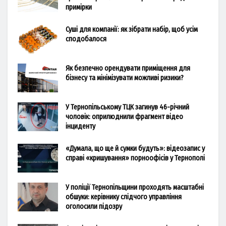
примірки
Суші для компанії: як зібрати набір, щоб усім
сподобалося
Як безпечно орендувати приміщення для
бізнесу та мінімізувати можливі ризики?
У Тернопільському ТЦК загинув 46-річний
чоловік: оприлюднили фрагмент відео
інциденту
«Думала, що ще й сумки будуть»: відеозапис у
справі «кришування» порноофісів у Тернополі
У поліції Тернопільщини проходять масштабні
обшуки: керівнику слідчого управління
оголосили підозру