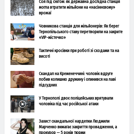
Соя під снігом: як державна дослідна станція
могла втратити мільйони на «насіннєвому»
врожаї
Човникова станція для мільйонерів: Як берег
Тернопільського ставу перетворили на закрите
«VIP-містечко»
Тактичні кросівки при роботі зі сходами та на
висоті
Скандал на Кременеччині: чоловік вдруге
побив колишню дружину і опинився на лаві
підсудних
У Тернополі двоє поліцейських врятували
чоловіка під час російської атаки
Захист скандальної нардепки Людмили
Марченко вимагає закриття провадження, а
прокурор — 5 років тюрми