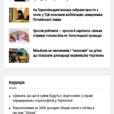
На Тернопільщині монаха забрали просто з
поля: у ТЦК пояснили мобілізацію священника
Почаївської лаври
Зросли рейтинги — зросла й зарплата: скільки
отримує голова Більче-Золотецької громади
Мільйони на чиновників і “економія” на дітях:
що показали декларації керівництва Чорткова
Корупція
«Думала, що ще й сумки будуть»: відеозапис у справі
«кришування» порноофісів у Тернополі
Тернополянин за 3000 доларів обіцяв зняти з обліку в
системі “Оберіг”