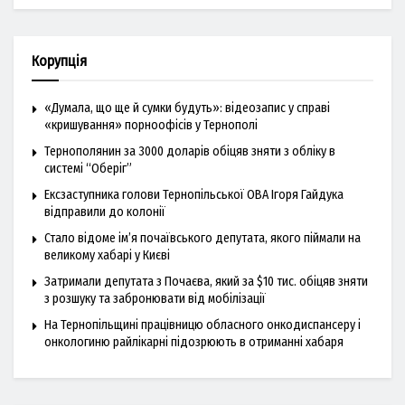
Корупція
«Думала, що ще й сумки будуть»: відеозапис у справі
«кришування» порноофісів у Тернополі
Тернополянин за 3000 доларів обіцяв зняти з обліку в
системі “Оберіг”
Ексзаступника голови Тернопільської ОВА Ігоря Гайдука
відправили до колонії
Стало відоме ім’я почаївського депутата, якого піймали на
великому хабарі у Києві
Затримали депутата з Почаєва, який за $10 тис. обіцяв зняти
з розшуку та забронювати від мобілізації
На Тернопільщині працівницю обласного онкодиспансеру і
онкологиню райлікарні підозрюють в отриманні хабаря