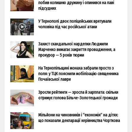
побив колишню дружину і опинився на лаві
підсудних
У Тернополі двоє поліцейських врятували
чоловіка під час російської атаки
Захист скандальної нардепки Людмили
Марченко вимагає закриття провадження, а
прокурор — 5 років тюрми
На Тернопільщині монаха забрали просто з
поля: у ТЦК пояснили мобілізацію священника
Почаївської лаври
Зросли рейтинги — зросла й зарплата: скільки
отримує голова Більче-Золотецької громади
Мільйони на чиновників і “економія” на дітях:
що показали декларації керівництва Чорткова