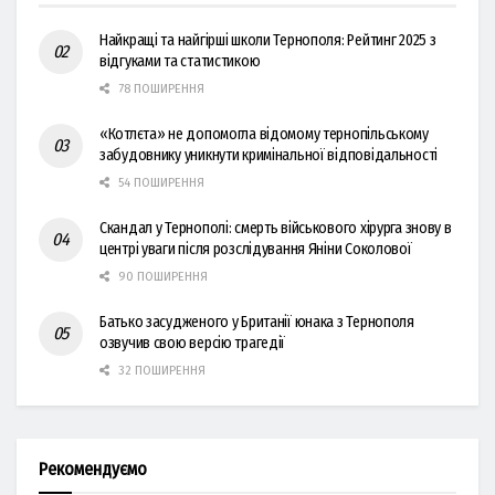
Найкращі та найгірші школи Тернополя: Рейтинг 2025 з
відгуками та статистикою
78 ПОШИРЕННЯ
«Котлєта» не допомогла відомому тернопільському
забудовнику уникнути кримінальної відповідальності
54 ПОШИРЕННЯ
Скандал у Тернополі: смерть військового хірурга знову в
центрі уваги після розслідування Яніни Соколової
90 ПОШИРЕННЯ
Батько засудженого у Британії юнака з Тернополя
озвучив свою версію трагедії
32 ПОШИРЕННЯ
Рекомендуємо