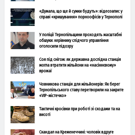
«Думала, що ще й сумки будуть»: відеозапис у
справі «кришування» порноофісів у Тернополі
У поліції Тернопільщини проходять масштабні
обшуки: керівнику слідчого управління
оголосили підозру
Соя під снігом: як державна дослідна станція
могла втратити мільйони на «насіннєвому»
врожаї
Човникова станція для мільйонерів: Як берег
Тернопільського ставу перетворили на закрите
«VIP-містечко»
Тактичні кросівки при роботі зі сходами та на
висоті
Скандал на Кременеччині: чоловік вдруге