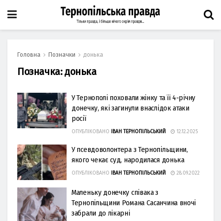
Головна
Позначки
донька
Позначка:
донька
У Тернополі поховали жінку та її 4-річну
донечку, які загинули внаслідок атаки
росії
ОПУБЛІКОВАНО
ІВАН ТЕРНОПІЛЬСЬКИЙ
12.12.2025
У псевдоволонтера з Тернопільщини,
якого чекає суд, народилася донька
ОПУБЛІКОВАНО
ІВАН ТЕРНОПІЛЬСЬКИЙ
28.09.2022
Маленьку донечку співака з
Тернопільщини Романа Сасанчина вночі
забрали до лікарні