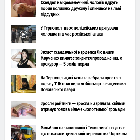
Скандал на Кременеччині: чоловік вдруге
побив колишню дружину і опинився на лаві
підсудних
У Тернополі двоє поліцейських врятували
чоловіка під час російської атаки
Захист скандальної нардепки Людмили
Марченко вимагає закриття провадження, а
прокурор — 5 років тюрми
На Тернопільщині монаха забрали просто з
поля: у ТЦК пояснили мобілізацію священника
Почаївської лаври
Зросли рейтинги — зросла й зарплата: скільки
отримує голова Більче-Золотецької громади
Мільйони на чиновників і “економія” на дітях:
що показали декларації керівництва Чорткова