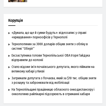
Корупція
«Думала, що ще й сумки будуть»: відеозапис у справі
«кришування» порноофісів у Тернополі
Тернополянин за 3000 доларів обіцяв зняти з обліку в
системі “Оберіг”
Ексзаступника голови Тернопільської ОВА Ігоря Гайдука
відправили до колонії
Стало відоме ім’я почаївського депутата, якого піймали на
великому хабарі у Києві
Затримали депутата з Почаєва, який за $10 тис. обіцяв зняти
з розшуку та забронювати від мобілізації
На Тернопільщині працівницю обласного онкодиспансеру і
онкологиню райлікарні підозрюють в отриманні хабаря