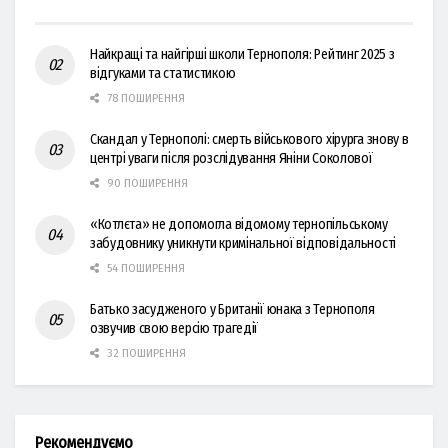
Найкращі та найгірші школи Тернополя: Рейтинг 2025 з
відгуками та статистикою
78 ПОШИРЕННЯ
Скандал у Тернополі: смерть військового хірурга знову в
центрі уваги після розслідування Яніни Соколової
90 ПОШИРЕННЯ
«Котлєта» не допомогла відомому тернопільському
забудовнику уникнути кримінальної відповідальності
54 ПОШИРЕННЯ
Батько засудженого у Британії юнака з Тернополя
озвучив свою версію трагедії
32 ПОШИРЕННЯ
Рекомендуємо