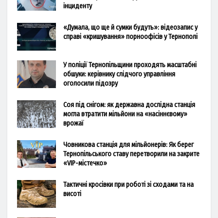
інциденту
«Думала, що ще й сумки будуть»: відеозапис у
справі «кришування» порноофісів у Тернополі
У поліції Тернопільщини проходять масштабні
обшуки: керівнику слідчого управління
оголосили підозру
Соя під снігом: як державна дослідна станція
могла втратити мільйони на «насіннєвому»
врожаї
Човникова станція для мільйонерів: Як берег
Тернопільського ставу перетворили на закрите
«VIP-містечко»
Тактичні кросівки при роботі зі сходами та на
висоті