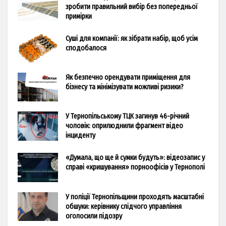
зробити правильний вибір без попередньої
примірки
Суші для компанії: як зібрати набір, щоб усім
сподобалося
Як безпечно орендувати приміщення для
бізнесу та мінімізувати можливі ризики?
У Тернопільському ТЦК загинув 46-річний
чоловік: оприлюднили фрагмент відео
інциденту
«Думала, що ще й сумки будуть»: відеозапис у
справі «кришування» порноофісів у Тернополі
У поліції Тернопільщини проходять масштабні
обшуки: керівнику слідчого управління
оголосили підозру