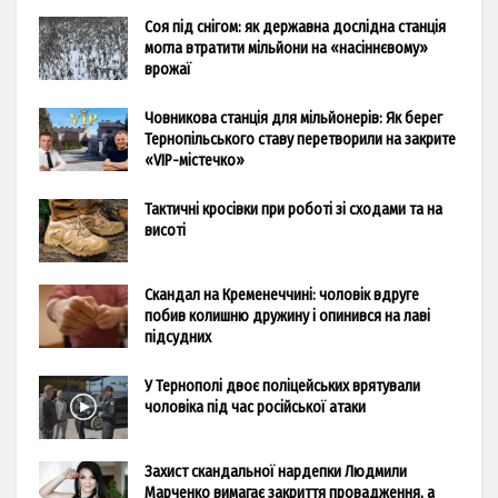
Соя під снігом: як державна дослідна станція
могла втратити мільйони на «насіннєвому»
врожаї
Човникова станція для мільйонерів: Як берег
Тернопільського ставу перетворили на закрите
«VIP-містечко»
Тактичні кросівки при роботі зі сходами та на
висоті
Скандал на Кременеччині: чоловік вдруге
побив колишню дружину і опинився на лаві
підсудних
У Тернополі двоє поліцейських врятували
чоловіка під час російської атаки
Захист скандальної нардепки Людмили
Марченко вимагає закриття провадження, а