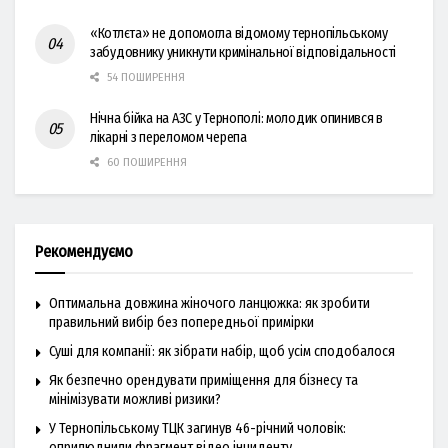
«Котлєта» не допомогла відомому тернопільському
забудовнику уникнути кримінальної відповідальності
54 ПОШИРЕННЯ
Нічна бійка на АЗС у Тернополі: молодик опинився в
лікарні з переломом черепа
60 ПОШИРЕННЯ
Рекомендуємо
Оптимальна довжина жіночого ланцюжка: як зробити
правильний вибір без попередньої примірки
Суші для компанії: як зібрати набір, щоб усім сподобалося
Як безпечно орендувати приміщення для бізнесу та
мінімізувати можливі ризики?
У Тернопільському ТЦК загинув 46-річний чоловік:
оприлюднили фрагмент відео інциденту