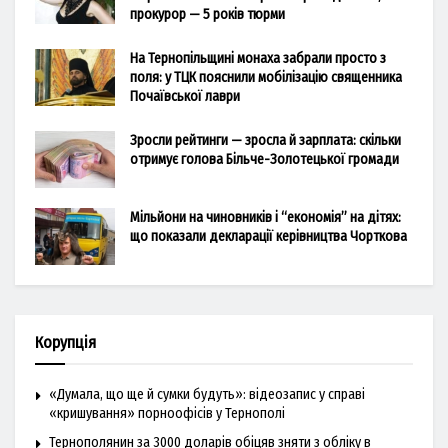
прокурор — 5 років тюрми
На Тернопільщині монаха забрали просто з
поля: у ТЦК пояснили мобілізацію священника
Почаївської лаври
Зросли рейтинги — зросла й зарплата: скільки
отримує голова Більче-Золотецької громади
Мільйони на чиновників і “економія” на дітях:
що показали декларації керівництва Чорткова
Корупція
«Думала, що ще й сумки будуть»: відеозапис у справі
«кришування» порноофісів у Тернополі
Тернополянин за 3000 доларів обіцяв зняти з обліку в