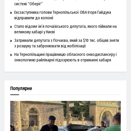
системі “Оберіг”
Ексзаступника голови Тернопільської ОВА Ігоря Гайдука
відправили до колонії
Стало відоме ім’я почаївського депутата, якого піймали на
великому хабарі у Києві
Затримали депутата з Почаєва, який за $10 тис. обіцяв зняти
з розшуку та забронювати від мобілізації
На Тернопільщині працівницю обласного онкодиспансеру і
онкологиню райлікарні підозрюють в отриманні хабаря
Популярне