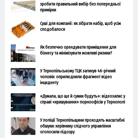
зробити правильний вибір без попередньої
примірки
Суші для компанії: як зібрати набір, щоб усім
сподобалося
Як безпечно орендувати приміщення для
бізнесу та мінімізувати можливі ризики?
У Тернопільському ТЦК загинув 46-річний
чоловік: оприлюднили фрагмент відео
інциденту
«Думала, що ще й сумки будуть»: відеозапис у
справі «кришування» порноофісів у Тернополі
У поліції Тернопільщини проходять масштабні
обшуки: керівнику слідчого управління
оголосили підозру