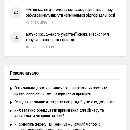
«Котлєта» не допомогла відомому тернопільському
забудовнику уникнути кримінальної відповідальності
54 ПОШИРЕННЯ
Батько засудженого у Британії юнака з Тернополя
озвучив свою версію трагедії
32 ПОШИРЕННЯ
Рекомендуємо
Оптимальна довжина жіночого ланцюжка: як зробити
правильний вибір без попередньої примірки
Суші для компанії: як зібрати набір, щоб усім сподобалося
Як безпечно орендувати приміщення для бізнесу та
мінімізувати можливі ризики?
У Тернопільському ТЦК загинув 46-річний чоловік:
оприлюднили фрагмент відео інциденту