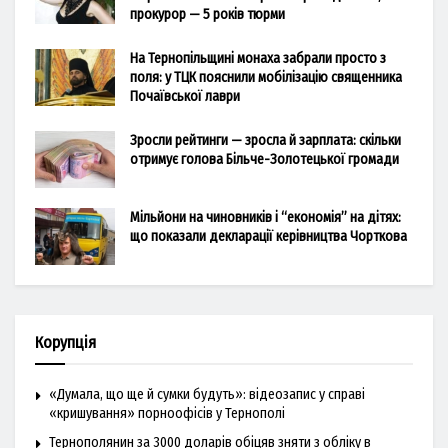
прокурор — 5 років тюрми
На Тернопільщині монаха забрали просто з
поля: у ТЦК пояснили мобілізацію священника
Почаївської лаври
Зросли рейтинги — зросла й зарплата: скільки
отримує голова Більче-Золотецької громади
Мільйони на чиновників і “економія” на дітях:
що показали декларації керівництва Чорткова
Корупція
«Думала, що ще й сумки будуть»: відеозапис у справі
«кришування» порноофісів у Тернополі
Тернополянин за 3000 доларів обіцяв зняти з обліку в