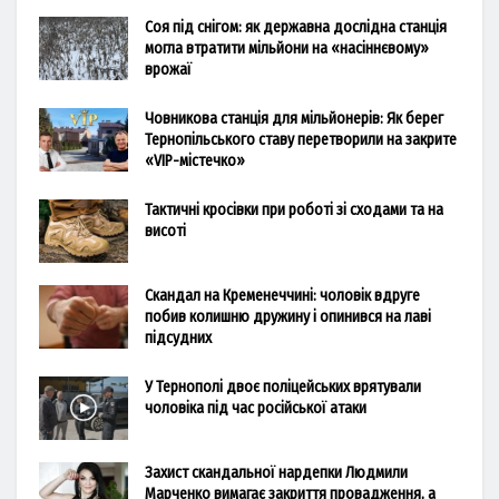
Соя під снігом: як державна дослідна станція
могла втратити мільйони на «насіннєвому»
врожаї
Човникова станція для мільйонерів: Як берег
Тернопільського ставу перетворили на закрите
«VIP-містечко»
Тактичні кросівки при роботі зі сходами та на
висоті
Скандал на Кременеччині: чоловік вдруге
побив колишню дружину і опинився на лаві
підсудних
У Тернополі двоє поліцейських врятували
чоловіка під час російської атаки
Захист скандальної нардепки Людмили
Марченко вимагає закриття провадження, а