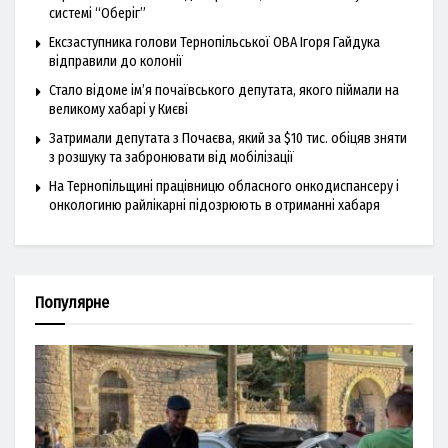
системі “Оберіг”
Ексзаступника голови Тернопільської ОВА Ігоря Гайдука
відправили до колонії
Стало відоме ім’я почаївського депутата, якого піймали на
великому хабарі у Києві
Затримали депутата з Почаєва, який за $10 тис. обіцяв зняти
з розшуку та забронювати від мобілізації
На Тернопільщині працівницю обласного онкодиспансеру і
онкологиню райлікарні підозрюють в отриманні хабаря
Популярне