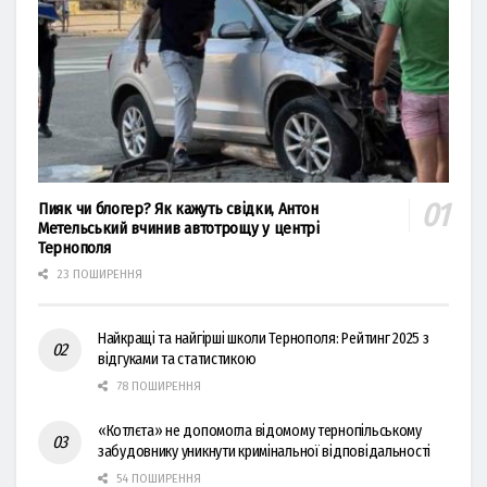
Пияк чи блогер? Як кажуть свідки, Антон
Метельський вчинив автотрощу у центрі
Тернополя
23 ПОШИРЕННЯ
Найкращі та найгірші школи Тернополя: Рейтинг 2025 з
відгуками та статистикою
78 ПОШИРЕННЯ
«Котлєта» не допомогла відомому тернопільському
забудовнику уникнути кримінальної відповідальності
54 ПОШИРЕННЯ