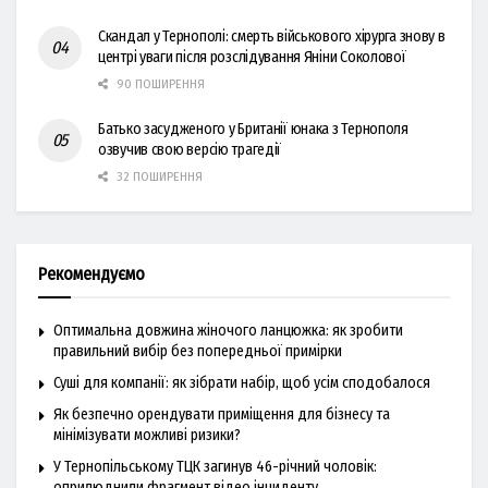
Скандал у Тернополі: смерть військового хірурга знову в
центрі уваги після розслідування Яніни Соколової
90 ПОШИРЕННЯ
Батько засудженого у Британії юнака з Тернополя
озвучив свою версію трагедії
32 ПОШИРЕННЯ
Рекомендуємо
Оптимальна довжина жіночого ланцюжка: як зробити
правильний вибір без попередньої примірки
Суші для компанії: як зібрати набір, щоб усім сподобалося
Як безпечно орендувати приміщення для бізнесу та
мінімізувати можливі ризики?
У Тернопільському ТЦК загинув 46-річний чоловік:
оприлюднили фрагмент відео інциденту