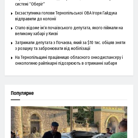
системі “Оберіг”
Ексзаступника голови Тернопільської ОВА Ігоря Гайдука
відправили до колонії
Стало відоме ім’я почаївського депутата, якого піймали на
великому хабарі у Києві
Затримали депутата з Почаєва, який за $10 тис. обіцяв зняти
з розшуку та забронювати від мобілізації
На Тернопільщині працівницю обласного онкодиспансеру і
онкологиню райлікарні підозрюють в отриманні хабаря
Популярне