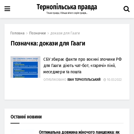
Головна
Позначки
докази для Гааги
Позначка:
докази для Гааги
СБУ збирає факти про воєнні злочини РФ
для Гааги: діють чат-бот, «гарячі» лінії,
меседжери та пошта
ОПУБЛІКОВАНО
ІВАН ТЕРНОПІЛЬСЬКИЙ
10.03.2022
Останні новини
Оптимальна довжина жіночого ланцюжка: як