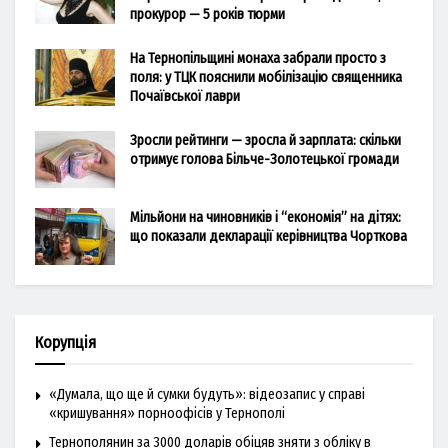
прокурор — 5 років тюрми
На Тернопільщині монаха забрали просто з
поля: у ТЦК пояснили мобілізацію священника
Почаївської лаври
Зросли рейтинги — зросла й зарплата: скільки
отримує голова Більче-Золотецької громади
Мільйони на чиновників і “економія” на дітях:
що показали декларації керівництва Чорткова
Корупція
«Думала, що ще й сумки будуть»: відеозапис у справі
«кришування» порноофісів у Тернополі
Тернополянин за 3000 доларів обіцяв зняти з обліку в