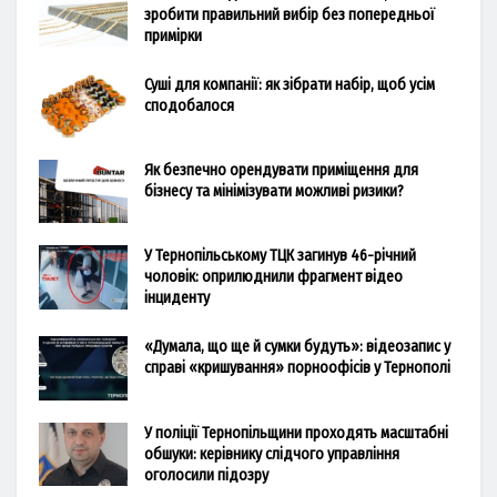
зробити правильний вибір без попередньої
примірки
Суші для компанії: як зібрати набір, щоб усім
сподобалося
Як безпечно орендувати приміщення для
бізнесу та мінімізувати можливі ризики?
У Тернопільському ТЦК загинув 46-річний
чоловік: оприлюднили фрагмент відео
інциденту
«Думала, що ще й сумки будуть»: відеозапис у
справі «кришування» порноофісів у Тернополі
У поліції Тернопільщини проходять масштабні
обшуки: керівнику слідчого управління
оголосили підозру