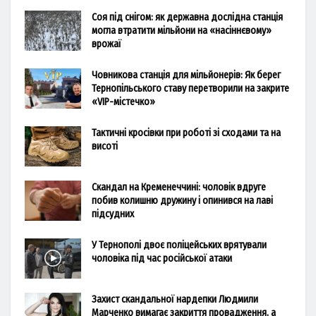
Соя під снігом: як державна дослідна станція
могла втратити мільйони на «насіннєвому»
врожаї
Човникова станція для мільйонерів: Як берег
Тернопільського ставу перетворили на закрите
«VIP-містечко»
Тактичні кросівки при роботі зі сходами та на
висоті
Скандал на Кременеччині: чоловік вдруге
побив колишню дружину і опинився на лаві
підсудних
У Тернополі двоє поліцейських врятували
чоловіка під час російської атаки
Захист скандальної нардепки Людмили
Марченко вимагає закриття провадження, а