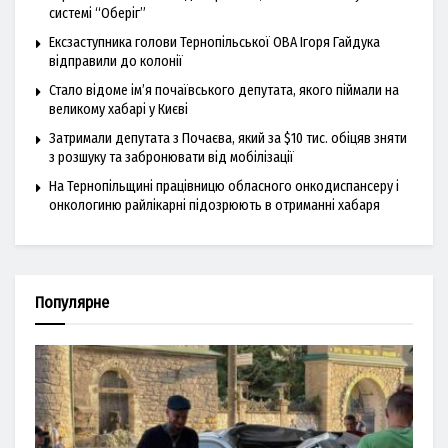
системі “Оберіг”
Ексзаступника голови Тернопільської ОВА Ігоря Гайдука
відправили до колонії
Стало відоме ім’я почаївського депутата, якого піймали на
великому хабарі у Києві
Затримали депутата з Почаєва, який за $10 тис. обіцяв зняти
з розшуку та забронювати від мобілізації
На Тернопільщині працівницю обласного онкодиспансеру і
онкологиню райлікарні підозрюють в отриманні хабаря
Популярне