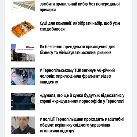
зробити правильний вибір без попередньої
примірки
Суші для компанії: як зібрати набір, щоб усім
сподобалося
Як безпечно орендувати приміщення для
бізнесу та мінімізувати можливі ризики?
У Тернопільському ТЦК загинув 46-річний
чоловік: оприлюднили фрагмент відео
інциденту
«Думала, що ще й сумки будуть»: відеозапис у
справі «кришування» порноофісів у Тернополі
У поліції Тернопільщини проходять масштабні
обшуки: керівнику слідчого управління
оголосили підозру