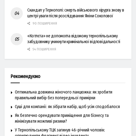
Скандал у Тернополі: смерть військового хірурга знову в
центрі уваги після розслідування Яніни Соколової
90 ПОШИРЕННЯ
«Котлєта» не допомогла відомому тернопільському
забудовнику уникнути кримінальної відповідальності
54 ПОШИРЕННЯ
Рекомендуємо
Оптимальна довжина жіночого ланцюжка: як зробити
правильний вибір без попередньої примірки
Суші для компанії: як зібрати набір, щоб усім сподобалося
Як безпечно орендувати приміщення для бізнесу та
мінімізувати можливі ризики?
У Тернопільському ТЦК загинув 46-річний чоловік:
оприлюднили фрагмент відео інциденту