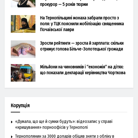
прокурор — 5 років тюрми
На Тернопільщині монаха забрали просто з
поля: у ТЦК пояснили мобілізацію священника
Почаївської лаври
Зросли рейтинги — зросла й зарплата: скільки
отримує голова Більче-Золотецької громади
Мільйони на чиновників і “економія” на дітях:
що показали декларації керівництва Чорткова
Корупція
«Думала, що ще й сумки будуть»: відеозапис у справі
«кришування» порноофісів у Тернополі
Тернополянин за 3000 доларів обіцяв зняти з обліку в