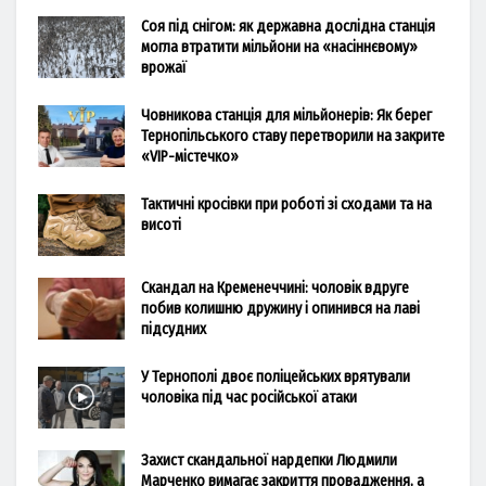
Соя під снігом: як державна дослідна станція
могла втратити мільйони на «насіннєвому»
врожаї
Човникова станція для мільйонерів: Як берег
Тернопільського ставу перетворили на закрите
«VIP-містечко»
Тактичні кросівки при роботі зі сходами та на
висоті
Скандал на Кременеччині: чоловік вдруге
побив колишню дружину і опинився на лаві
підсудних
У Тернополі двоє поліцейських врятували
чоловіка під час російської атаки
Захист скандальної нардепки Людмили
Марченко вимагає закриття провадження, а