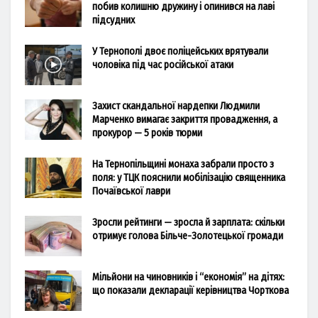
побив колишню дружину і опинився на лаві
підсудних
У Тернополі двоє поліцейських врятували
чоловіка під час російської атаки
Захист скандальної нардепки Людмили
Марченко вимагає закриття провадження, а
прокурор — 5 років тюрми
На Тернопільщині монаха забрали просто з
поля: у ТЦК пояснили мобілізацію священника
Почаївської лаври
Зросли рейтинги — зросла й зарплата: скільки
отримує голова Більче-Золотецької громади
Мільйони на чиновників і “економія” на дітях:
що показали декларації керівництва Чорткова