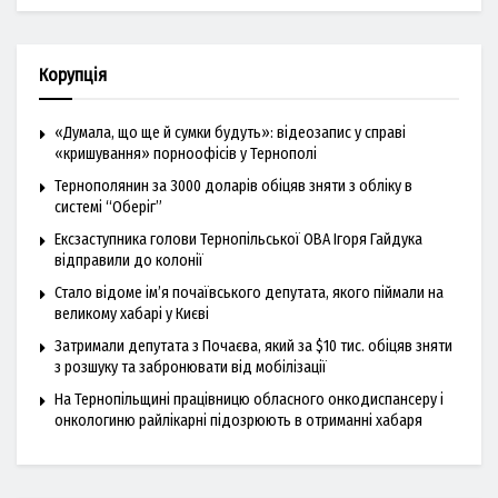
Корупція
«Думала, що ще й сумки будуть»: відеозапис у справі
«кришування» порноофісів у Тернополі
Тернополянин за 3000 доларів обіцяв зняти з обліку в
системі “Оберіг”
Ексзаступника голови Тернопільської ОВА Ігоря Гайдука
відправили до колонії
Стало відоме ім’я почаївського депутата, якого піймали на
великому хабарі у Києві
Затримали депутата з Почаєва, який за $10 тис. обіцяв зняти
з розшуку та забронювати від мобілізації
На Тернопільщині працівницю обласного онкодиспансеру і
онкологиню райлікарні підозрюють в отриманні хабаря