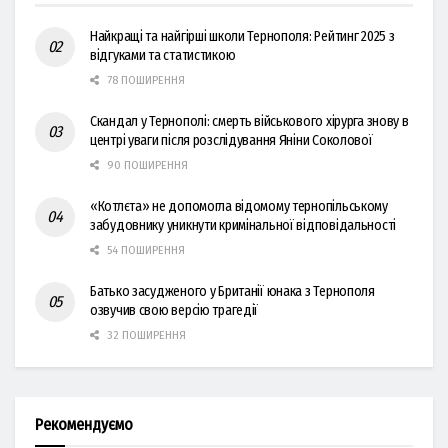
Найкращі та найгірші школи Тернополя: Рейтинг 2025 з
відгуками та статистикою
78 ПОШИРЕННЯ
Скандал у Тернополі: смерть військового хірурга знову в
центрі уваги після розслідування Яніни Соколової
90 ПОШИРЕННЯ
«Котлєта» не допомогла відомому тернопільському
забудовнику уникнути кримінальної відповідальності
54 ПОШИРЕННЯ
Батько засудженого у Британії юнака з Тернополя
озвучив свою версію трагедії
32 ПОШИРЕННЯ
Рекомендуємо