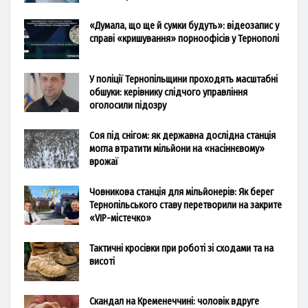
«Думала, що ще й сумки будуть»: відеозапис у
справі «кришування» порноофісів у Тернополі
У поліції Тернопільщини проходять масштабні
обшуки: керівнику слідчого управління
оголосили підозру
Соя під снігом: як державна дослідна станція
могла втратити мільйони на «насіннєвому»
врожаї
Човникова станція для мільйонерів: Як берег
Тернопільського ставу перетворили на закрите
«VIP-містечко»
Тактичні кросівки при роботі зі сходами та на
висоті
Скандал на Кременеччині: чоловік вдруге