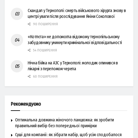
Скандал у Тернополі: смерть військового хірурга знову в
центрі уваги після розслідування Яніни Соколової
90 ПОШИРЕННЯ
«Котлєта» не допомогла відомому тернопільському
забудовнику уникнути кримінальної відповідальності
54 ПОШИРЕННЯ
Нічна бійка на АЗС у Тернополі: молодик опинився в
лікарні з переломом черепа
60 ПОШИРЕННЯ
Рекомендуємо
Оптимальна довжина жіночого ланцюжка: як зробити
правильний вибір без попередньої примірки
Суші для компанії: як зібрати набір, щоб усім сподобалося