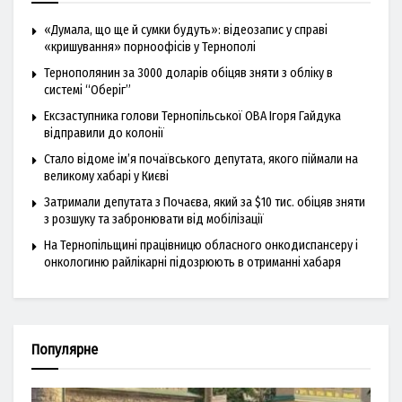
«Думала, що ще й сумки будуть»: відеозапис у справі
«кришування» порноофісів у Тернополі
Тернополянин за 3000 доларів обіцяв зняти з обліку в
системі “Оберіг”
Ексзаступника голови Тернопільської ОВА Ігоря Гайдука
відправили до колонії
Стало відоме ім’я почаївського депутата, якого піймали на
великому хабарі у Києві
Затримали депутата з Почаєва, який за $10 тис. обіцяв зняти
з розшуку та забронювати від мобілізації
На Тернопільщині працівницю обласного онкодиспансеру і
онкологиню райлікарні підозрюють в отриманні хабаря
Популярне