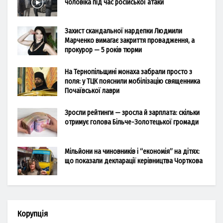
чоловіка під час російської атаки
Захист скандальної нардепки Людмили
Марченко вимагає закриття провадження, а
прокурор — 5 років тюрми
На Тернопільщині монаха забрали просто з
поля: у ТЦК пояснили мобілізацію священника
Почаївської лаври
Зросли рейтинги — зросла й зарплата: скільки
отримує голова Більче-Золотецької громади
Мільйони на чиновників і “економія” на дітях:
що показали декларації керівництва Чорткова
Корупція