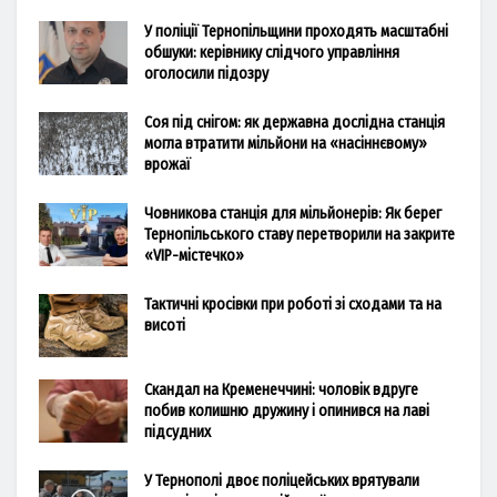
У поліції Тернопільщини проходять масштабні
обшуки: керівнику слідчого управління
оголосили підозру
Соя під снігом: як державна дослідна станція
могла втратити мільйони на «насіннєвому»
врожаї
Човникова станція для мільйонерів: Як берег
Тернопільського ставу перетворили на закрите
«VIP-містечко»
Тактичні кросівки при роботі зі сходами та на
висоті
Скандал на Кременеччині: чоловік вдруге
побив колишню дружину і опинився на лаві
підсудних
У Тернополі двоє поліцейських врятували