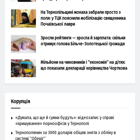
На Тернопільщині монаха забрали просто з
поля: у ТЦК пояснили мобілізацію священника
Почаївської лаври
Зросли рейтинги — зросла й зарплата: скільки
отримує голова Більче-Золотецької громади
Мільйони на чиновників і “економія” на дітях:
що показали декларації керівництва Чорткова
Корупція
«Думала, що ще й сумки будуть»: відеозапис у справі
«кришування» порноофісів у Тернополі
Тернополянин за 3000 доларів обіцяв зняти з обліку в
системі “Оберіг”