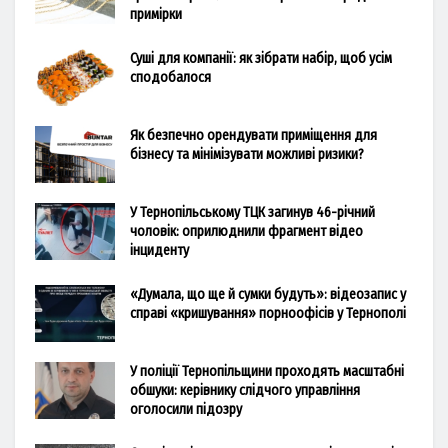
примірки
Суші для компанії: як зібрати набір, щоб усім
сподобалося
Як безпечно орендувати приміщення для
бізнесу та мінімізувати можливі ризики?
У Тернопільському ТЦК загинув 46-річний
чоловік: оприлюднили фрагмент відео
інциденту
«Думала, що ще й сумки будуть»: відеозапис у
справі «кришування» порноофісів у Тернополі
У поліції Тернопільщини проходять масштабні
обшуки: керівнику слідчого управління
оголосили підозру