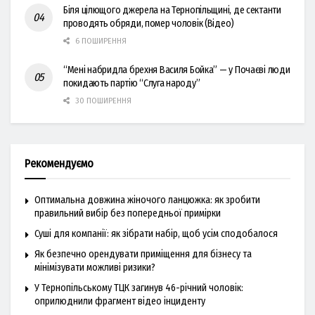
Біля цілющого джерела на Тернопільщині, де сектанти
проводять обряди, помер чоловік (Відео)
6 ПОШИРЕННЯ
“Мені набридла брехня Василя Бойка” — у Почаєві люди
покидають партію “Слуга народу”
30 ПОШИРЕННЯ
Рекомендуємо
Оптимальна довжина жіночого ланцюжка: як зробити
правильний вибір без попередньої примірки
Суші для компанії: як зібрати набір, щоб усім сподобалося
Як безпечно орендувати приміщення для бізнесу та
мінімізувати можливі ризики?
У Тернопільському ТЦК загинув 46-річний чоловік:
оприлюднили фрагмент відео інциденту