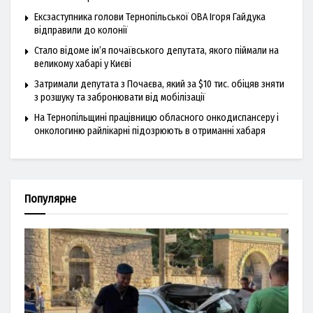
Ексзаступника голови Тернопільської ОВА Ігоря Гайдука
відправили до колонії
Стало відоме ім’я почаївського депутата, якого піймали на
великому хабарі у Києві
Затримали депутата з Почаєва, який за $10 тис. обіцяв зняти
з розшуку та забронювати від мобілізації
На Тернопільщині працівницю обласного онкодиспансеру і
онкологиню райлікарні підозрюють в отриманні хабаря
Популярне