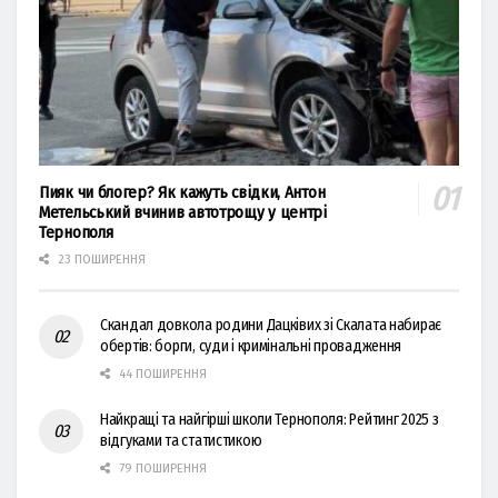
Пияк чи блогер? Як кажуть свідки, Антон
Метельський вчинив автотрощу у центрі
Тернополя
23 ПОШИРЕННЯ
Скандал довкола родини Дацківих зі Скалата набирає
обертів: борги, суди і кримінальні провадження
44 ПОШИРЕННЯ
Найкращі та найгірші школи Тернополя: Рейтинг 2025 з
відгуками та статистикою
79 ПОШИРЕННЯ