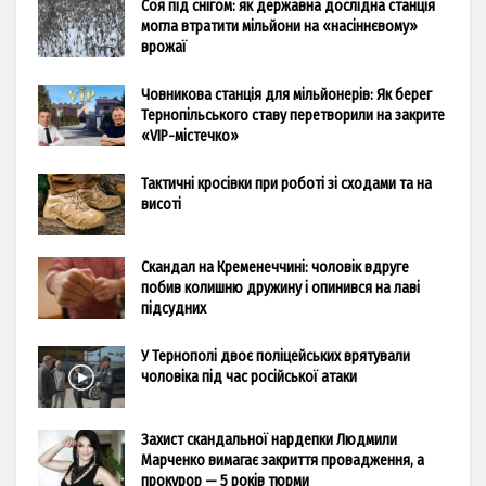
Соя під снігом: як державна дослідна станція
могла втратити мільйони на «насіннєвому»
врожаї
Човникова станція для мільйонерів: Як берег
Тернопільського ставу перетворили на закрите
«VIP-містечко»
Тактичні кросівки при роботі зі сходами та на
висоті
Скандал на Кременеччині: чоловік вдруге
побив колишню дружину і опинився на лаві
підсудних
У Тернополі двоє поліцейських врятували
чоловіка під час російської атаки
Захист скандальної нардепки Людмили
Марченко вимагає закриття провадження, а
прокурор — 5 років тюрми