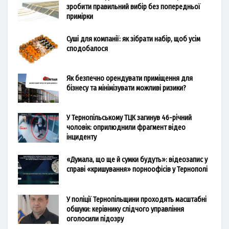
зробити правильний вибір без попередньої
примірки
Суші для компанії: як зібрати набір, щоб усім
сподобалося
Як безпечно орендувати приміщення для
бізнесу та мінімізувати можливі ризики?
У Тернопільському ТЦК загинув 46-річний
чоловік: оприлюднили фрагмент відео
інциденту
«Думала, що ще й сумки будуть»: відеозапис у
справі «кришування» порноофісів у Тернополі
У поліції Тернопільщини проходять масштабні
обшуки: керівнику слідчого управління
оголосили підозру