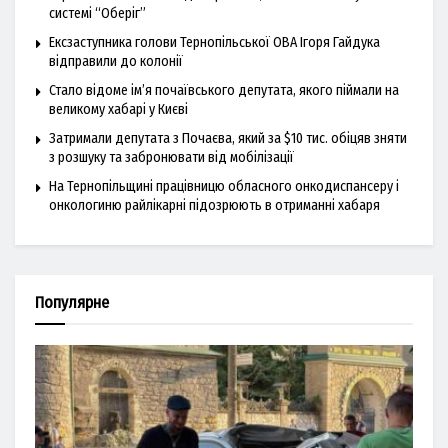
системі “Оберіг”
Ексзаступника голови Тернопільської ОВА Ігоря Гайдука
відправили до колонії
Стало відоме ім’я почаївського депутата, якого піймали на
великому хабарі у Києві
Затримали депутата з Почаєва, який за $10 тис. обіцяв зняти
з розшуку та забронювати від мобілізації
На Тернопільщині працівницю обласного онкодиспансеру і
онкологиню райлікарні підозрюють в отриманні хабаря
Популярне