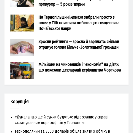
прокурор — 5 років тюрми
На Тернопільщині монаха забрали просто з
поля: у ТЦК пояснили мобілізацію священника
Почаївської лаври
Зросли рейтинги — зросла й зарплата: скільки
отримує голова Більче-Золотецької громади
Мільйони на чиновників і “економія” на дітях:
що показали декларації керівництва Чорткова
Корупція
«Думала, що ще й сумки будуть»: відеозапис у справі
«кришування» порноофісів у Тернополі
Тернополянин за 3000 доларів обіцяв зняти з обліку в