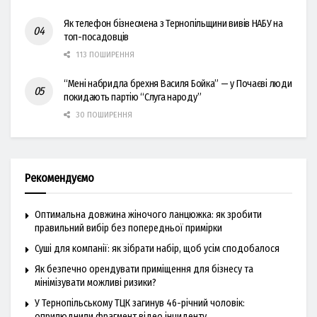
Як телефон бізнесмена з Тернопільщини вивів НАБУ на
топ-посадовців
113 ПОШИРЕННЯ
“Мені набридла брехня Василя Бойка” — у Почаєві люди
покидають партію “Слуга народу”
30 ПОШИРЕННЯ
Рекомендуємо
Оптимальна довжина жіночого ланцюжка: як зробити
правильний вибір без попередньої примірки
Суші для компанії: як зібрати набір, щоб усім сподобалося
Як безпечно орендувати приміщення для бізнесу та
мінімізувати можливі ризики?
У Тернопільському ТЦК загинув 46-річний чоловік:
оприлюднили фрагмент відео інциденту