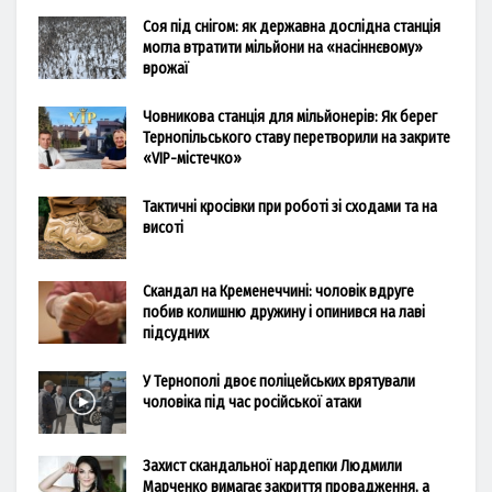
Соя під снігом: як державна дослідна станція
могла втратити мільйони на «насіннєвому»
врожаї
Човникова станція для мільйонерів: Як берег
Тернопільського ставу перетворили на закрите
«VIP-містечко»
Тактичні кросівки при роботі зі сходами та на
висоті
Скандал на Кременеччині: чоловік вдруге
побив колишню дружину і опинився на лаві
підсудних
У Тернополі двоє поліцейських врятували
чоловіка під час російської атаки
Захист скандальної нардепки Людмили
Марченко вимагає закриття провадження, а