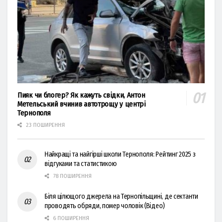
Пияк чи блогер? Як кажуть свідки, Антон
Метельський вчинив автотрощу у центрі
Тернополя
23 ПОШИРЕННЯ
Найкращі та найгірші школи Тернополя: Рейтинг 2025 з
відгуками та статистикою
78 ПОШИРЕННЯ
Біля цілющого джерела на Тернопільщині, де сектанти
проводять обряди, помер чоловік (Відео)
6 ПОШИРЕННЯ