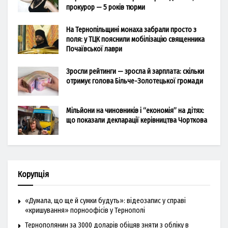
прокурор — 5 років тюрми
На Тернопільщині монаха забрали просто з
поля: у ТЦК пояснили мобілізацію священника
Почаївської лаври
Зросли рейтинги — зросла й зарплата: скільки
отримує голова Більче-Золотецької громади
Мільйони на чиновників і “економія” на дітях:
що показали декларації керівництва Чорткова
Корупція
«Думала, що ще й сумки будуть»: відеозапис у справі
«кришування» порноофісів у Тернополі
Тернополянин за 3000 доларів обіцяв зняти з обліку в