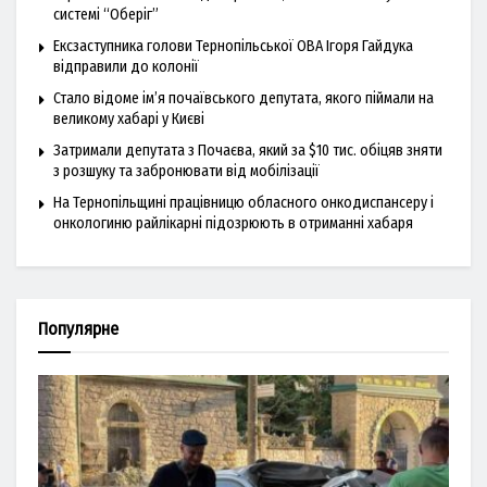
системі “Оберіг”
Ексзаступника голови Тернопільської ОВА Ігоря Гайдука
відправили до колонії
Стало відоме ім’я почаївського депутата, якого піймали на
великому хабарі у Києві
Затримали депутата з Почаєва, який за $10 тис. обіцяв зняти
з розшуку та забронювати від мобілізації
На Тернопільщині працівницю обласного онкодиспансеру і
онкологиню райлікарні підозрюють в отриманні хабаря
Популярне