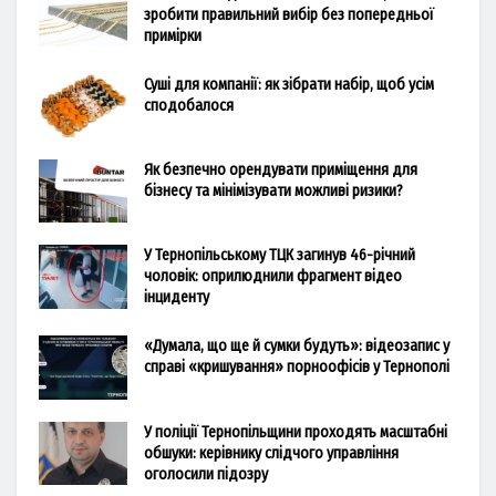
зробити правильний вибір без попередньої
примірки
Суші для компанії: як зібрати набір, щоб усім
сподобалося
Як безпечно орендувати приміщення для
бізнесу та мінімізувати можливі ризики?
У Тернопільському ТЦК загинув 46-річний
чоловік: оприлюднили фрагмент відео
інциденту
«Думала, що ще й сумки будуть»: відеозапис у
справі «кришування» порноофісів у Тернополі
У поліції Тернопільщини проходять масштабні
обшуки: керівнику слідчого управління
оголосили підозру