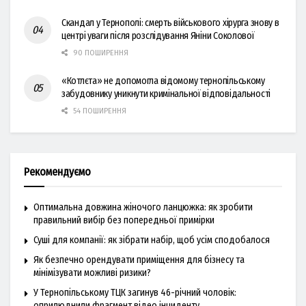
Скандал у Тернополі: смерть військового хірурга знову в
центрі уваги після розслідування Яніни Соколової
90 ПОШИРЕННЯ
«Котлєта» не допомогла відомому тернопільському
забудовнику уникнути кримінальної відповідальності
54 ПОШИРЕННЯ
Рекомендуємо
Оптимальна довжина жіночого ланцюжка: як зробити
правильний вибір без попередньої примірки
Суші для компанії: як зібрати набір, щоб усім сподобалося
Як безпечно орендувати приміщення для бізнесу та
мінімізувати можливі ризики?
У Тернопільському ТЦК загинув 46-річний чоловік:
оприлюднили фрагмент відео інциденту