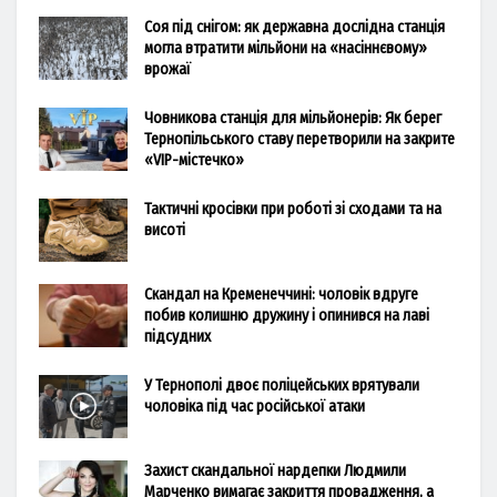
Соя під снігом: як державна дослідна станція
могла втратити мільйони на «насіннєвому»
врожаї
Човникова станція для мільйонерів: Як берег
Тернопільського ставу перетворили на закрите
«VIP-містечко»
Тактичні кросівки при роботі зі сходами та на
висоті
Скандал на Кременеччині: чоловік вдруге
побив колишню дружину і опинився на лаві
підсудних
У Тернополі двоє поліцейських врятували
чоловіка під час російської атаки
Захист скандальної нардепки Людмили
Марченко вимагає закриття провадження, а