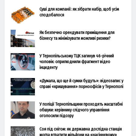
Суші для компанії: як зібрати набір, щоб усім
сподобалося
Як безпечно орендувати приміщення для
бізнесу та мінімізувати можливі ризики?
У Тернопільському ТЦК загинув 46-річний
чоловік: оприлюднили фрагмент відео
інциденту
«Думала, що ще й сумки будуть»: відеозапис у
справі «кришування» порноофісів у Тернополі
У поліції Тернопільщини проходять масштабні
обшуки: керівнику слідчого управління
оголосили підозру
Соя під снігом: як державна дослідна станція
могла втратити мільйони на «насіннєвому»