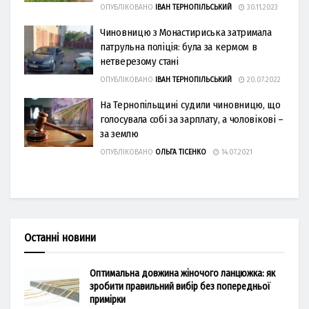
ОПУБЛІКОВАНО
ІВАН ТЕРНОПІЛЬСЬКИЙ
30.11.2023
Чиновницю з Монастириська затримала
патрульна поліція: була за кермом в
нетверезому стані
ОПУБЛІКОВАНО
ІВАН ТЕРНОПІЛЬСЬКИЙ
20.07.2022
На Тернопільщині судили чиновницю, що
голосувала собі за зарплату, а чоловікові –
за землю
ОПУБЛІКОВАНО
ОЛЬГА ТІСЕНКО
14.07.2021
Останні новини
Оптимальна довжина жіночого ланцюжка: як
зробити правильний вибір без попередньої
примірки