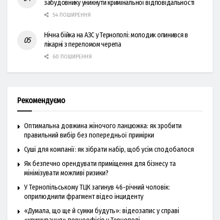
забудовнику уникнути кримінальної відповідальності
54 ПОШИРЕННЯ
Нічна бійка на АЗС у Тернополі: молодик опинився в
лікарні з переломом черепа
60 ПОШИРЕННЯ
Рекомендуємо
Оптимальна довжина жіночого ланцюжка: як зробити
правильний вибір без попередньої примірки
Суші для компанії: як зібрати набір, щоб усім сподобалося
Як безпечно орендувати приміщення для бізнесу та
мінімізувати можливі ризики?
У Тернопільському ТЦК загинув 46-річний чоловік:
оприлюднили фрагмент відео інциденту
«Думала, що ще й сумки будуть»: відеозапис у справі