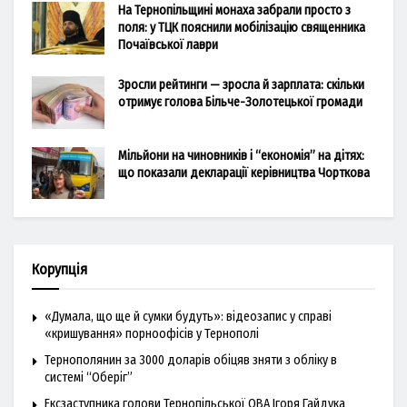
На Тернопільщині монаха забрали просто з
поля: у ТЦК пояснили мобілізацію священника
Почаївської лаври
Зросли рейтинги — зросла й зарплата: скільки
отримує голова Більче-Золотецької громади
Мільйони на чиновників і “економія” на дітях:
що показали декларації керівництва Чорткова
Корупція
«Думала, що ще й сумки будуть»: відеозапис у справі
«кришування» порноофісів у Тернополі
Тернополянин за 3000 доларів обіцяв зняти з обліку в
системі “Оберіг”
Ексзаступника голови Тернопільської ОВА Ігоря Гайдука