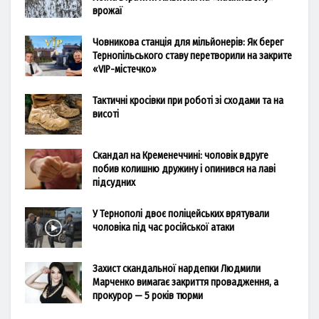
врожаї
Човникова станція для мільйонерів: Як берег
Тернопільського ставу перетворили на закрите
«VIP-містечко»
Тактичні кросівки при роботі зі сходами та на
висоті
Скандал на Кременеччині: чоловік вдруге
побив колишню дружину і опинився на лаві
підсудних
У Тернополі двоє поліцейських врятували
чоловіка під час російської атаки
Захист скандальної нардепки Людмили
Марченко вимагає закриття провадження, а
прокурор — 5 років тюрми