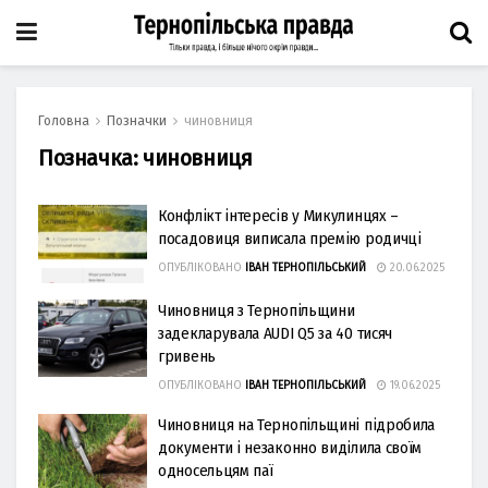
Головна
Позначки
чиновниця
Позначка:
чиновниця
Конфлікт інтересів у Микулинцях –
посадовиця виписала премію родичці
ОПУБЛІКОВАНО
ІВАН ТЕРНОПІЛЬСЬКИЙ
20.06.2025
Чиновниця з Тернопільщини
задекларувала AUDI Q5 за 40 тисяч
гривень
ОПУБЛІКОВАНО
ІВАН ТЕРНОПІЛЬСЬКИЙ
19.06.2025
Чиновниця на Тернопільщині підробила
документи і незаконно виділила своїм
односельцям паї