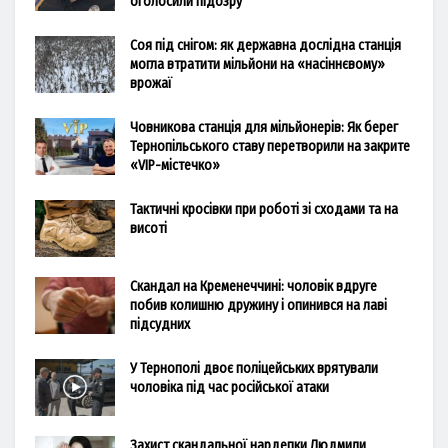
оголосили підозру
Соя під снігом: як державна дослідна станція
могла втратити мільйони на «насіннєвому»
врожаї
Човникова станція для мільйонерів: Як берег
Тернопільського ставу перетворили на закрите
«VIP-містечко»
Тактичні кросівки при роботі зі сходами та на
висоті
Скандал на Кременеччині: чоловік вдруге
побив колишню дружину і опинився на лаві
підсудних
У Тернополі двоє поліцейських врятували
чоловіка під час російської атаки
Захист скандальної нардепки Людмили