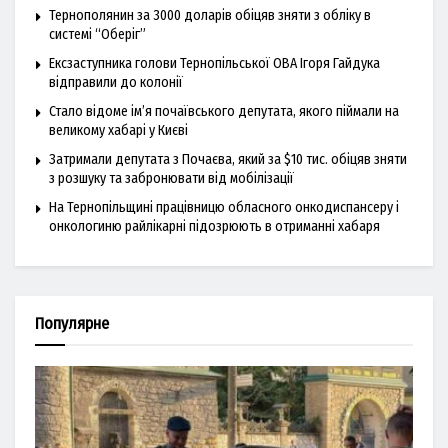
Тернополянин за 3000 доларів обіцяв зняти з обліку в
системі “Оберіг”
Ексзаступника голови Тернопільської ОВА Ігоря Гайдука
відправили до колонії
Стало відоме ім’я почаївського депутата, якого піймали на
великому хабарі у Києві
Затримали депутата з Почаєва, який за $10 тис. обіцяв зняти
з розшуку та забронювати від мобілізації
На Тернопільщині працівницю обласного онкодиспансеру і
онкологиню райлікарні підозрюють в отриманні хабаря
Популярне