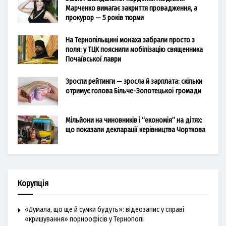
Марченко вимагає закриття провадження, а
прокурор — 5 років тюрми
На Тернопільщині монаха забрали просто з
поля: у ТЦК пояснили мобілізацію священника
Почаївської лаври
Зросли рейтинги — зросла й зарплата: скільки
отримує голова Більче-Золотецької громади
Мільйони на чиновників і “економія” на дітях:
що показали декларації керівництва Чорткова
Корупція
«Думала, що ще й сумки будуть»: відеозапис у справі
«кришування» порноофісів у Тернополі