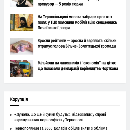
прокурор — 5 років тюрми
На Тернопільщині монаха забрали просто з
поля: у ТЦК пояснили мобілізацію священника
Почаївської лаври
Зросли рейтинги — зросла й зарплата: скільки
отримує голова Більче-Золотецької громади
Мільйони на чиновників і “економія” на дітях:
що показали декларації керівництва Чорткова
Корупція
«Думала, що ще й сумки будуть»: відеозапис у справі
«кришування» порноофісів у Тернополі
Тернополянин за 3000 доларів обіцяв зняти з обліку в