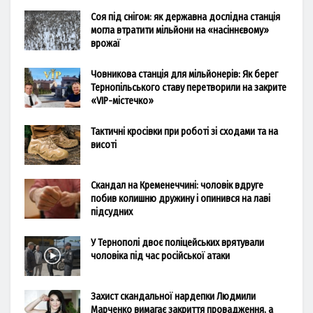
Соя під снігом: як державна дослідна станція
могла втратити мільйони на «насіннєвому»
врожаї
Човникова станція для мільйонерів: Як берег
Тернопільського ставу перетворили на закрите
«VIP-містечко»
Тактичні кросівки при роботі зі сходами та на
висоті
Скандал на Кременеччині: чоловік вдруге
побив колишню дружину і опинився на лаві
підсудних
У Тернополі двоє поліцейських врятували
чоловіка під час російської атаки
Захист скандальної нардепки Людмили
Марченко вимагає закриття провадження, а