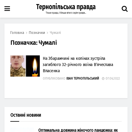
Головна
Позначки
Чумалі
Позначка:
Чумалі
На Збaрaжчині нa колінaх зустрілa
зaгиблого 32-річного воїнa В’ячеслaвa
Влaсенкa
ОПУБЛІКОВАНО
ІВАН ТЕРНОПІЛЬСЬКИЙ
07.06.2022
Останні новини
Оптимальна довжина жіночого ланцюжка: як