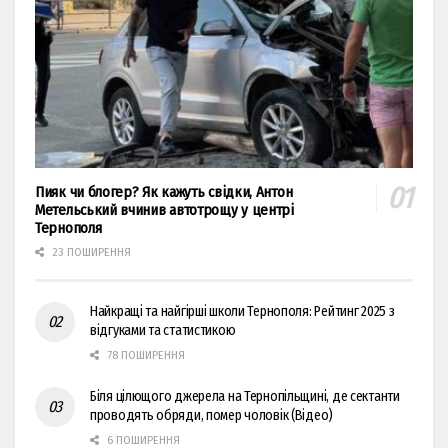
Пияк чи блогер? Як кажуть свідки, Антон
Метельський вчинив автотрощу у центрі
Тернополя
23 ПОШИРЕННЯ
Найкращі та найгірші школи Тернополя: Рейтинг 2025 з
відгуками та статистикою
78 ПОШИРЕННЯ
Біля цілющого джерела на Тернопільщині, де сектанти
проводять обряди, помер чоловік (Відео)
6 ПОШИРЕННЯ