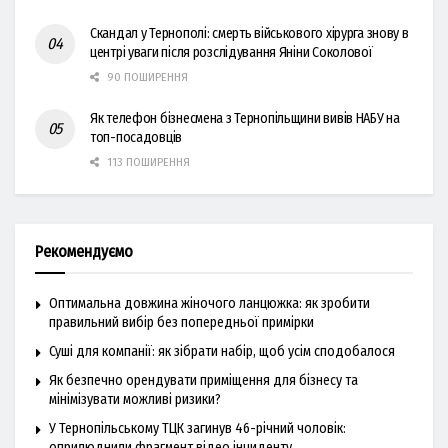
Скандал у Тернополі: смерть військового хірурга знову в
центрі уваги після розслідування Яніни Соколової
90 ПОШИРЕННЯ
Як телефон бізнесмена з Тернопільщини вивів НАБУ на
топ-посадовців
113 ПОШИРЕННЯ
Рекомендуємо
Оптимальна довжина жіночого ланцюжка: як зробити
правильний вибір без попередньої примірки
Суші для компанії: як зібрати набір, щоб усім сподобалося
Як безпечно орендувати приміщення для бізнесу та
мінімізувати можливі ризики?
У Тернопільському ТЦК загинув 46-річний чоловік:
оприлюднили фрагмент відео інциденту