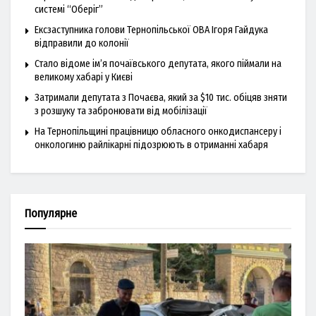
системі “Оберіг”
Ексзаступника голови Тернопільської ОВА Ігоря Гайдука
відправили до колонії
Стало відоме ім’я почаївського депутата, якого піймали на
великому хабарі у Києві
Затримали депутата з Почаєва, який за $10 тис. обіцяв зняти
з розшуку та забронювати від мобілізації
На Тернопільщині працівницю обласного онкодиспансеру і
онкологиню райлікарні підозрюють в отриманні хабаря
Популярне