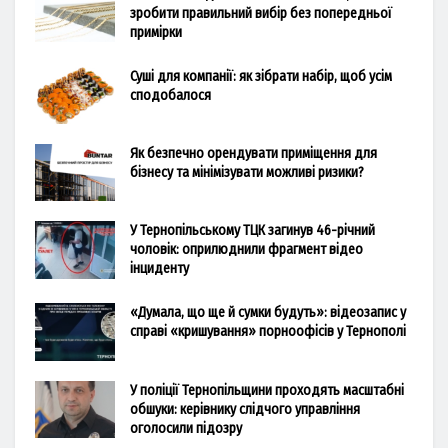
зробити правильний вибір без попередньої
примірки
Суші для компанії: як зібрати набір, щоб усім
сподобалося
Як безпечно орендувати приміщення для
бізнесу та мінімізувати можливі ризики?
У Тернопільському ТЦК загинув 46-річний
чоловік: оприлюднили фрагмент відео
інциденту
«Думала, що ще й сумки будуть»: відеозапис у
справі «кришування» порноофісів у Тернополі
У поліції Тернопільщини проходять масштабні
обшуки: керівнику слідчого управління
оголосили підозру