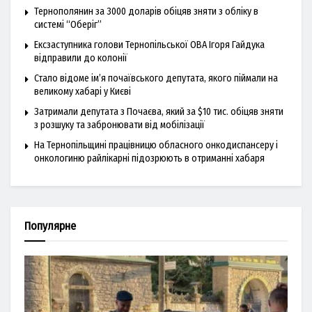
Тернополянин за 3000 доларів обіцяв зняти з обліку в
системі “Оберіг”
Ексзаступника голови Тернопільської ОВА Ігоря Гайдука
відправили до колонії
Стало відоме ім’я почаївського депутата, якого піймали на
великому хабарі у Києві
Затримали депутата з Почаєва, який за $10 тис. обіцяв зняти
з розшуку та забронювати від мобілізації
На Тернопільщині працівницю обласного онкодиспансеру і
онкологиню райлікарні підозрюють в отриманні хабаря
Популярне