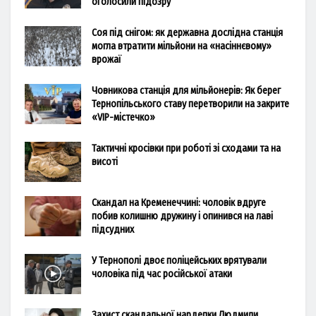
оголосили підозру
Соя під снігом: як державна дослідна станція
могла втратити мільйони на «насіннєвому»
врожаї
Човникова станція для мільйонерів: Як берег
Тернопільського ставу перетворили на закрите
«VIP-містечко»
Тактичні кросівки при роботі зі сходами та на
висоті
Скандал на Кременеччині: чоловік вдруге
побив колишню дружину і опинився на лаві
підсудних
У Тернополі двоє поліцейських врятували
чоловіка під час російської атаки
Захист скандальної нардепки Людмили