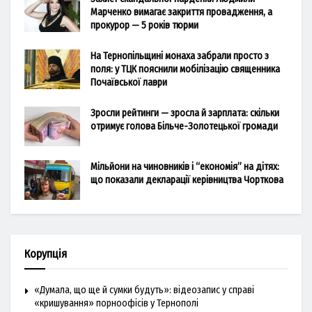
Марченко вимагає закриття провадження, а
прокурор — 5 років тюрми
На Тернопільщині монаха забрали просто з
поля: у ТЦК пояснили мобілізацію священника
Почаївської лаври
Зросли рейтинги — зросла й зарплата: скільки
отримує голова Більче-Золотецької громади
Мільйони на чиновників і “економія” на дітях:
що показали декларації керівництва Чорткова
Корупція
«Думала, що ще й сумки будуть»: відеозапис у справі
«кришування» порноофісів у Тернополі