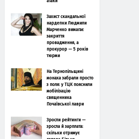
атаки
Захист скандальної
нардепки Людмили
Марченко вимагає
закриття
провадження, а
прокурор — 5 років
тюрми
На Тернопільщині
монаха забрали просто
з поля: у ТЦК пояснили
мобілізацію
священника
Почаївської лаври
Зросли рейтинги —
зросла й зарплата:
скільки отримує