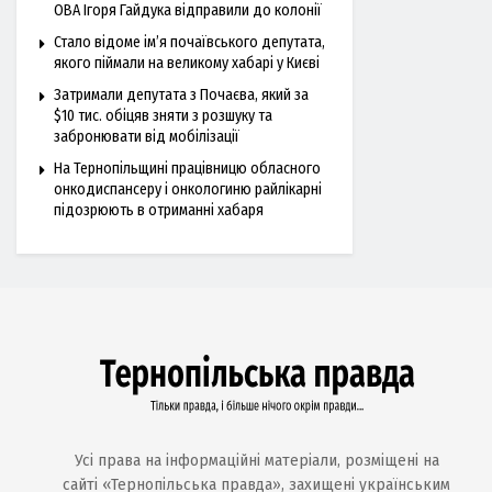
ОВА Ігоря Гайдука відправили до колонії
Стало відоме ім’я почаївського депутата,
якого піймали на великому хабарі у Києві
Затримали депутата з Почаєва, який за
$10 тис. обіцяв зняти з розшуку та
забронювати від мобілізації
На Тернопільщині працівницю обласного
онкодиспансеру і онкологиню райлікарні
підозрюють в отриманні хабаря
Усі права на інформаційні матеріали, розміщені на
сайті «Тернопільська правда», захищені українським