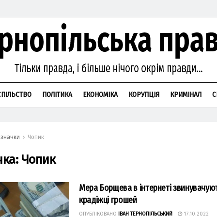
СПІЛЬСТВО
ПОЛІТИКА
ЕКОНОМІКА
КОРУПЦІЯ
КРИМІНАЛ
С
значки
Чопик
чка:
Чопик
Мера Борщева в інтернеті звинувачуют
крадіжці грошей
ОПУБЛІКОВАНО
ІВАН ТЕРНОПІЛЬСЬКИЙ
17.10.2022