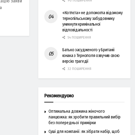
кацію заяви
90 ПОШИРЕННЯ
а
«Котлєта» не допомогла відомому
тернопільському забудовнику
уникнути кримінальної
відповідальності
54 ПОШИРЕННЯ
Батько засудженого у Британії
юнака з Тернополя озвучив свою
версію трагедії
32 ПОШИРЕННЯ
Рекомендуємо
Оптимальна довжина жіночого
ланцюжка: як зробити правильний вибір
без попередньої примірки
Суші для компанії: як зібрати набір, щоб