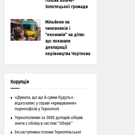
голова Більче-
Золотецької громади
Мільйони на
чиновників і
“економія” на дітях:
що показали
декларації
керівництва Чорткова
Корупція
«Думала, що ще й сумки будуть»:
відеозапис у справі «кришування»
порноофісів у Тернополі
Тернополянин за 3000 доларів обіцяв
зняти з обліку в системі “Оберіг”
Ексзаступника голови Тернопільської