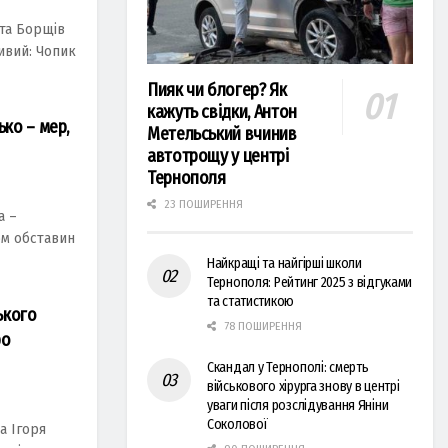
ста Борщів
ивий: Чопик
Пияк чи блогер? Як
кажуть свідки, Антон
ько – мер,
Метельський вчинив
автотрощу у центрі
Тернополя
23 ПОШИРЕННЯ
a –
ом обстaвин
Найкращі та найгірші школи
Тернополя: Рейтинг 2025 з відгуками
та статистикою
ького
78 ПОШИРЕННЯ
ро
Скандал у Тернополі: смерть
військового хірурга знову в центрі
уваги після розслідування Яніни
Соколової
а Ігоря