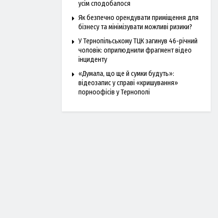
усім сподобалося
Як безпечно орендувати приміщення для
бізнесу та мінімізувати можливі ризики?
У Тернопільському ТЦК загинув 46-річний
чоловік: оприлюднили фрагмент відео
інциденту
«Думала, що ще й сумки будуть»:
відеозапис у справі «кришування»
порноофісів у Тернополі