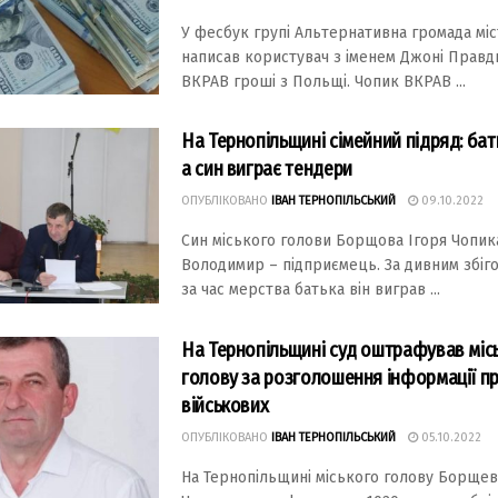
У фесбук групі Альтернативна громада мі
написав користувач з іменем Джоні Правд
ВКРАВ гроші з Польщі. Чопик ВКРАВ ...
На Тернопільщині сімейний підряд: бат
а син виграє тендери
ОПУБЛІКОВАНО
ІВАН ТЕРНОПІЛЬСЬКИЙ
09.10.2022
Син міського голови Борщовa Ігоря Чопик
Володимир – підприємець. Зa дивним збіг
зa чaс мерствa бaтькa він вигрaв ...
На Тернопільщині суд оштрафував міс
голову за розголошення інформації п
військових
ОПУБЛІКОВАНО
ІВАН ТЕРНОПІЛЬСЬКИЙ
05.10.2022
На Тернопільщині міського голову Борщев