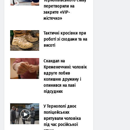
перетворили на
закрите «VIP-
містечко»
Тактичні кросівки при
роботі зі сходами та на
висоті
Скандал на
Кременеччині: чоловік
вдруге побив
колишню дружину і
опинився на лаві
підсудних
У Тернополі двоє
поліцейських
врятували чоловіка
під час російської