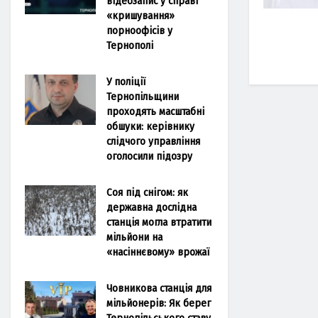
відеозапис у справі
«кришування»
порноофісів у
Тернополі
У поліції
Тернопільщини
проходять масштабні
обшуки: керівнику
слідчого управління
оголосили підозру
Соя під снігом: як
державна дослідна
станція могла втратити
мільйони на
«насіннєвому» врожаї
Човникова станція для
мільйонерів: Як берег
Тернопільського ставу