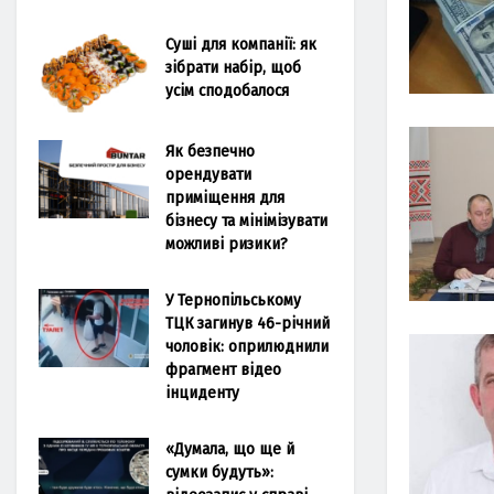
Суші для компанії: як
зібрати набір, щоб
усім сподобалося
Як безпечно
орендувати
приміщення для
бізнесу та мінімізувати
можливі ризики?
У Тернопільському
ТЦК загинув 46-річний
чоловік: оприлюднили
фрагмент відео
інциденту
«Думала, що ще й
сумки будуть»: