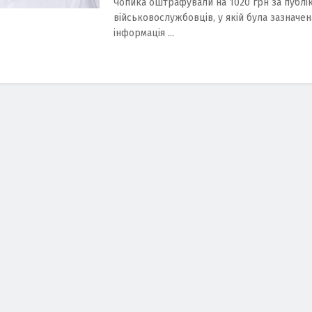
Чопика оштрафували на 1020 грн за публі
військовослужбовців, у якій була зазначен
інформація ...