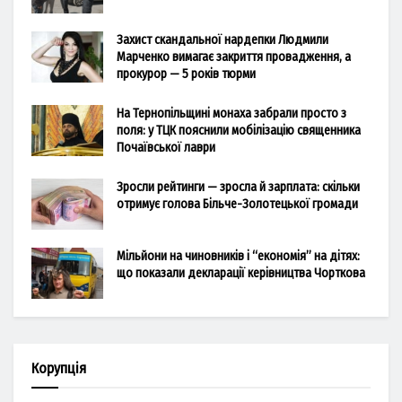
Захист скандальної нардепки Людмили
Марченко вимагає закриття провадження, а
прокурор — 5 років тюрми
На Тернопільщині монаха забрали просто з
поля: у ТЦК пояснили мобілізацію священника
Почаївської лаври
Зросли рейтинги — зросла й зарплата: скільки
отримує голова Більче-Золотецької громади
Мільйони на чиновників і “економія” на дітях:
що показали декларації керівництва Чорткова
Корупція