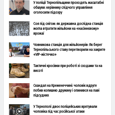
У поліції Тернопільщини проходять масштабні
обшуки: керівнику слідчого управління
оголосили підозру
Соя під снігом: як державна дослідна станція
могла втратити мільйони на «насіннєвому»
врожаї
Човникова станція для мільйонерів: Як берег
Тернопільського ставу перетворили на закрите
«VIP-містечко»
Тактичні кросівки при роботі зі сходами та на
висоті
Скандал на Кременеччині: чоловік вдруге
побив колишню дружину і опинився на лаві
підсудних
У Тернополі двоє поліцейських врятували
чоловіка під час російської атаки