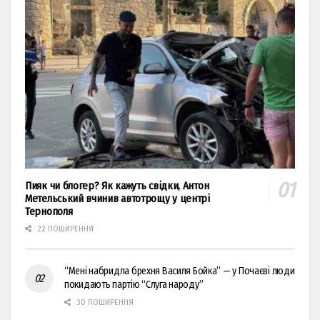
Пияк чи блогер? Як кажуть свідки, Антон
Метельський вчинив автотрощу у центрі
Тернополя
22 ПОШИРЕННЯ
“Мені набридла брехня Василя Бойка” — у Почаєві люди
покидають партію “Слуга народу”
30 ПОШИРЕННЯ