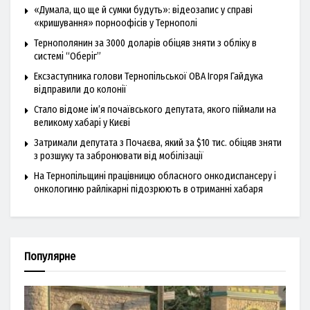
«Думала, що ще й сумки будуть»: відеозапис у справі
«кришування» порноофісів у Тернополі
Тернополянин за 3000 доларів обіцяв зняти з обліку в
системі “Оберіг”
Ексзаступника голови Тернопільської ОВА Ігоря Гайдука
відправили до колонії
Стало відоме ім’я почаївського депутата, якого піймали на
великому хабарі у Києві
Затримали депутата з Почаєва, який за $10 тис. обіцяв зняти
з розшуку та забронювати від мобілізації
На Тернопільщині працівницю обласного онкодиспансеру і
онкологиню райлікарні підозрюють в отриманні хабаря
Популярне