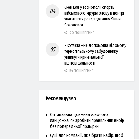
Скандал у Тернополі: смерть
військового хірурга знову в центрі
уваги після розслідування Яніни
Соколової
90 ПОШИРЕННЯ
«Котлєта» не допомогла відомому
тернопільському забудовнику
уникнути кримінальної
відповідальності
54 ПОШИРЕННЯ
Рекомендуємо
Оптимальна довжина жіночого
ланцюжка: як зробити правильний вибір
без попередньої примірки
Суші для компанії: як зібрати набір, щоб