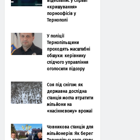
відеозапис у справі
«кришування»
порноофісів у
Тернополі
У поліції
Тернопільщини
проходять масштабні
обшуки: керівнику
слідчого управління
оголосили підозру
Соя під снігом: як
державна дослідна
станція могла втратити
мільйони на
«насіннєвому» врожаї
Човникова станція для
мільйонерів: Як берег
Тернопільського ставу