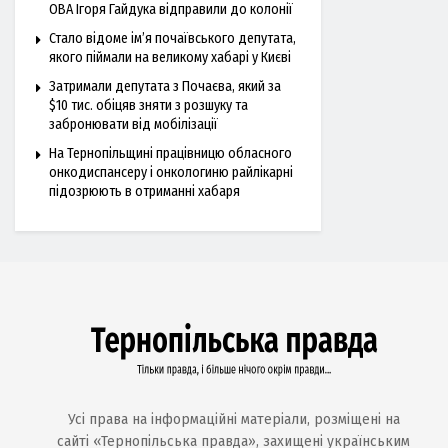
ОВА Ігоря Гайдука відправили до колонії
Стало відоме ім’я почаївського депутата,
якого піймали на великому хабарі у Києві
Затримали депутата з Почаєва, який за
$10 тис. обіцяв зняти з розшуку та
забронювати від мобілізації
На Тернопільщині працівницю обласного
онкодиспансеру і онкологиню райлікарні
підозрюють в отриманні хабаря
Усі права на інформаційні матеріали, розміщені на
сайті «Тернопільська правда», захищені українським