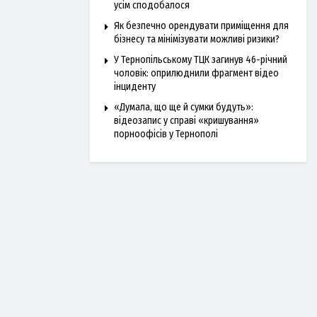
усім сподобалося
Як безпечно орендувати приміщення для
бізнесу та мінімізувати можливі ризики?
У Тернопільському ТЦК загинув 46-річний
чоловік: оприлюднили фрагмент відео
інциденту
«Думала, що ще й сумки будуть»:
відеозапис у справі «кришування»
порноофісів у Тернополі