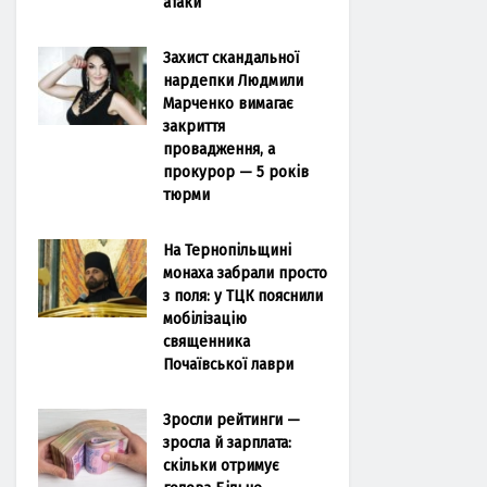
атаки
Захист скандальної
нардепки Людмили
Марченко вимагає
закриття
провадження, а
прокурор — 5 років
тюрми
На Тернопільщині
монаха забрали просто
з поля: у ТЦК пояснили
мобілізацію
священника
Почаївської лаври
Зросли рейтинги —
зросла й зарплата:
скільки отримує