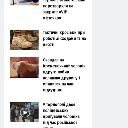
перетворили на
закрите «VIP-
містечко»
Тактичні кросівки при
роботі зі сходами та на
висоті
Скандал на
Кременеччині: чоловік
вдруге побив
колишню дружину і
опинився на лаві
підсудних
У Тернополі двоє
поліцейських
врятували чоловіка
під час російської