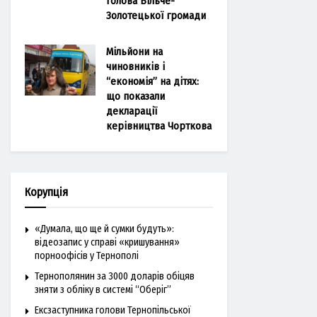
голова Більче-
Золотецької громади
Мільйони на
чиновників і
“економія” на дітях:
що показали
декларації
керівництва Чорткова
Корупція
«Думала, що ще й сумки будуть»:
відеозапис у справі «кришування»
порноофісів у Тернополі
Тернополянин за 3000 доларів обіцяв
зняти з обліку в системі “Оберіг”
Ексзаступника голови Тернопільської