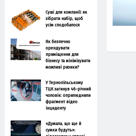
Суші для компанії: як
зібрати набір, щоб
усім сподобалося
Як безпечно
орендувати
приміщення для
бізнесу та мінімізувати
можливі ризики?
У Тернопільському
ТЦК загинув 46-річний
чоловік: оприлюднили
фрагмент відео
інциденту
«Думала, що ще й
сумки будуть»: