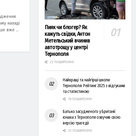
адження
ому нападі
Пияк чи блогер? Як
ше вже ...
кажуть свідки, Антон
Метельський вчинив
автотрощу у центрі
Тернополя
22 ПОШИРЕННЯ
Найкращі та найгірші школи
Тернополя: Рейтинг 2025 з відгуками
та статистикою
78 ПОШИРЕННЯ
Батько засудженого у Британії
юнака з Тернополя озвучив свою
версію трагедії
32 ПОШИРЕННЯ