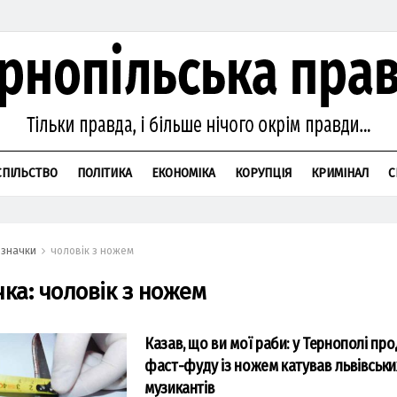
СПІЛЬСТВО
ПОЛІТИКА
ЕКОНОМІКА
КОРУПЦІЯ
КРИМІНАЛ
С
значки
чоловік з ножем
чка:
чоловік з ножем
Казав, що ви мої раби: у Тернополі пр
фаст-фуду із ножем катував львівськи
музикантів