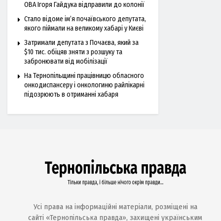
ОВА Ігоря Гайдука відправили до колонії
Стало відоме ім’я почаївського депутата,
якого піймали на великому хабарі у Києві
Затримали депутата з Почаєва, який за
$10 тис. обіцяв зняти з розшуку та
забронювати від мобілізації
На Тернопільщині працівницю обласного
онкодиспансеру і онкологиню райлікарні
підозрюють в отриманні хабаря
Усі права на інформаційні матеріали, розміщені на
сайті «Тернопільська правда», захищені українським