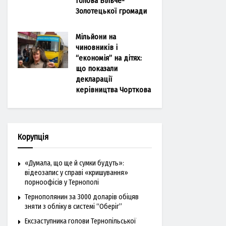
голова Більче-
Золотецької громади
Мільйони на
чиновників і
“економія” на дітях:
що показали
декларації
керівництва Чорткова
Корупція
«Думала, що ще й сумки будуть»:
відеозапис у справі «кришування»
порноофісів у Тернополі
Тернополянин за 3000 доларів обіцяв
зняти з обліку в системі “Оберіг”
Ексзаступника голови Тернопільської