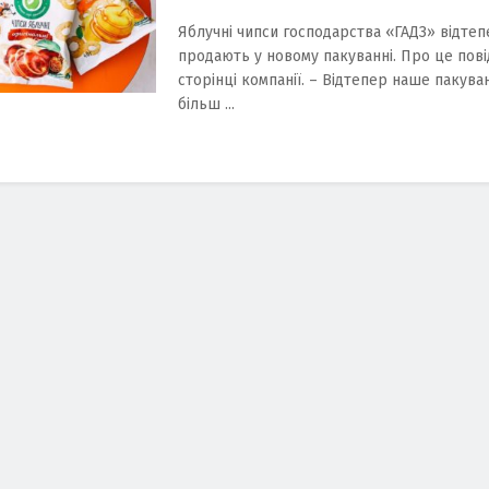
Яблучнi чипси господарства «ГАДЗ» вiдтеп
продають у новому пакуваннi. Про це пов
сторiнцi компанiї. – Вiдтепер наше пакув
бiльш ...