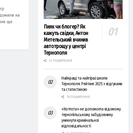
ер
iдомили на
ання ще
Пияк чи блогер? Як
кажуть свідки, Антон
Метельський вчинив
автотрощу у центрі
Тернополя
23 ПОШИРЕННЯ
Найкращі та найгірші школи
Тернополя: Рейтинг 2025 з відгуками
та статистикою
78 ПОШИРЕННЯ
«Котлєта» не допомогла відомому
тернопільському забудовнику
уникнути кримінальної
відповідальності