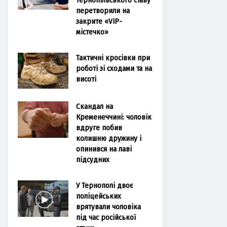
перетворили на
закрите «VIP-
містечко»
Тактичні кросівки при
роботі зі сходами та на
висоті
Скандал на
Кременеччині: чоловік
вдруге побив
колишню дружину і
опинився на лаві
підсудних
У Тернополі двоє
поліцейських
врятували чоловіка
під час російської