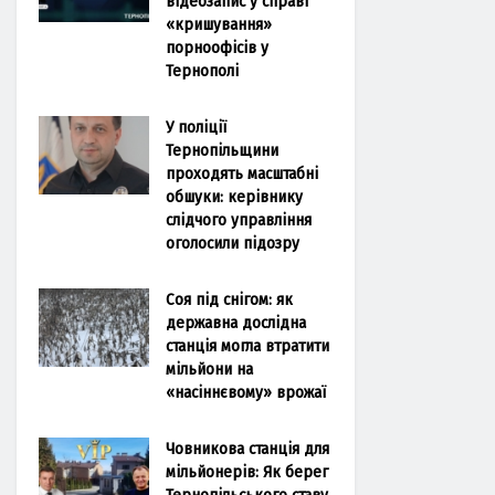
відеозапис у справі
«кришування»
порноофісів у
Тернополі
У поліції
Тернопільщини
проходять масштабні
обшуки: керівнику
слідчого управління
оголосили підозру
Соя під снігом: як
державна дослідна
станція могла втратити
мільйони на
«насіннєвому» врожаї
Човникова станція для
мільйонерів: Як берег
Тернопільського ставу