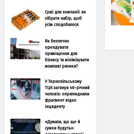
Суші для компанії: як
зібрати набір, щоб
усім сподобалося
Як безпечно
орендувати
приміщення для
бізнесу та мінімізувати
можливі ризики?
У Тернопільському
ТЦК загинув 46-річний
чоловік: оприлюднили
фрагмент відео
інциденту
«Думала, що ще й
сумки будуть»: