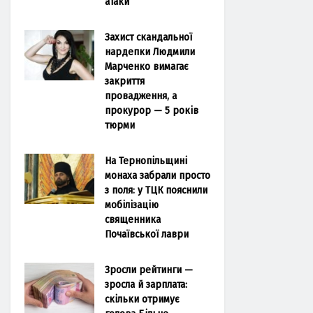
атаки
Захист скандальної
нардепки Людмили
Марченко вимагає
закриття
провадження, а
прокурор — 5 років
тюрми
На Тернопільщині
монаха забрали просто
з поля: у ТЦК пояснили
мобілізацію
священника
Почаївської лаври
Зросли рейтинги —
зросла й зарплата:
скільки отримує