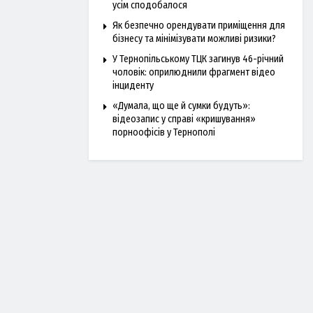
усім сподобалося
Як безпечно орендувати приміщення для
бізнесу та мінімізувати можливі ризики?
У Тернопільському ТЦК загинув 46-річний
чоловік: оприлюднили фрагмент відео
інциденту
«Думала, що ще й сумки будуть»:
відеозапис у справі «кришування»
порноофісів у Тернополі