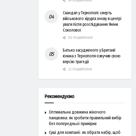
54 ПОШИРЕННЯ
Скандал у Тернополі: смерть
військового хірурга знову в центрі
уваги після розслідування Яніни
Соколової
90 ПОШИРЕННЯ
Батько засудженого у Британії
юнака з Тернополя озвучив свою
версію трагедії
32 ПОШИРЕННЯ
Рекомендуємо
Оптимальна довжина жіночого
ланцюжка: як зробити правильний вибір
без попередньої примірки
Суші для компанії: як зібрати набір, щоб