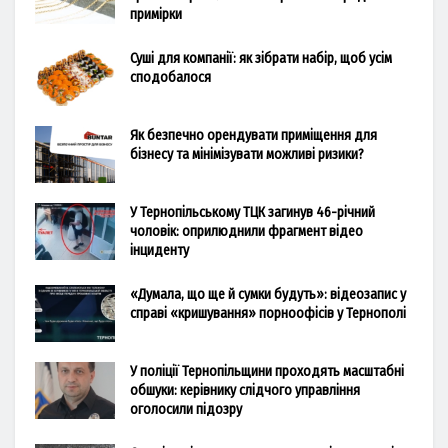
примірки
Суші для компанії: як зібрати набір, щоб усім
сподобалося
Як безпечно орендувати приміщення для
бізнесу та мінімізувати можливі ризики?
У Тернопільському ТЦК загинув 46-річний
чоловік: оприлюднили фрагмент відео
інциденту
«Думала, що ще й сумки будуть»: відеозапис у
справі «кришування» порноофісів у Тернополі
У поліції Тернопільщини проходять масштабні
обшуки: керівнику слідчого управління
оголосили підозру