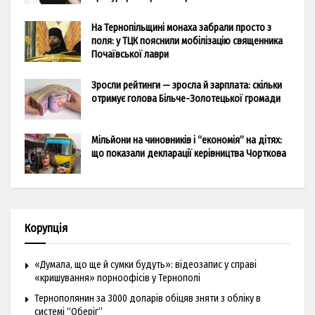
На Тернопільщині монаха забрали просто з
поля: у ТЦК пояснили мобілізацію священника
Почаївської лаври
Зросли рейтинги — зросла й зарплата: скільки
отримує голова Більче-Золотецької громади
Мільйони на чиновників і “економія” на дітях:
що показали декларації керівництва Чорткова
Корупція
«Думала, що ще й сумки будуть»: відеозапис у справі
«кришування» порноофісів у Тернополі
Тернополянин за 3000 доларів обіцяв зняти з обліку в
системі “Оберіг”