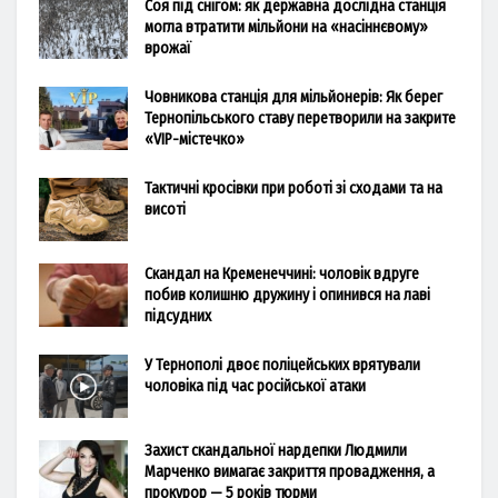
Соя під снігом: як державна дослідна станція
могла втратити мільйони на «насіннєвому»
врожаї
Човникова станція для мільйонерів: Як берег
Тернопільського ставу перетворили на закрите
«VIP-містечко»
Тактичні кросівки при роботі зі сходами та на
висоті
Скандал на Кременеччині: чоловік вдруге
побив колишню дружину і опинився на лаві
підсудних
У Тернополі двоє поліцейських врятували
чоловіка під час російської атаки
Захист скандальної нардепки Людмили
Марченко вимагає закриття провадження, а
прокурор — 5 років тюрми