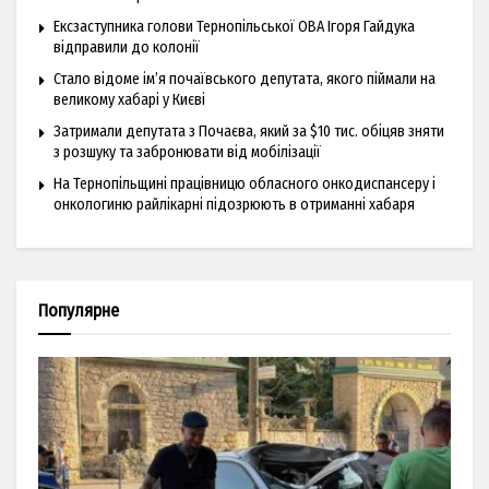
Ексзаступника голови Тернопільської ОВА Ігоря Гайдука
відправили до колонії
Стало відоме ім’я почаївського депутата, якого піймали на
великому хабарі у Києві
Затримали депутата з Почаєва, який за $10 тис. обіцяв зняти
з розшуку та забронювати від мобілізації
На Тернопільщині працівницю обласного онкодиспансеру і
онкологиню райлікарні підозрюють в отриманні хабаря
Популярне