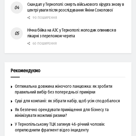
Скандал у Тернополі: смерть військового хірурга знову в
центрі уваги після розслідування Яніни Соколової
90 ПОШИРЕННЯ
Нічна бійка на АЗС у Тернополі: молодик опинився в
лікарні з переломом черепа
60 ПОШИРЕННЯ
Рекомендуємо
Оптимальна довжина жіночого ланцюжка: як зробити
правильний вибір без попередньої примірки
Суші для компанії: як зібрати набір, щоб усім сподобалося
Як безпечно орендувати приміщення для бізнесу та
мінімізувати можливі ризики?
У Тернопільському ТЦК загинув 46-річний чоловік:
оприлюднили фрагмент відео інциденту