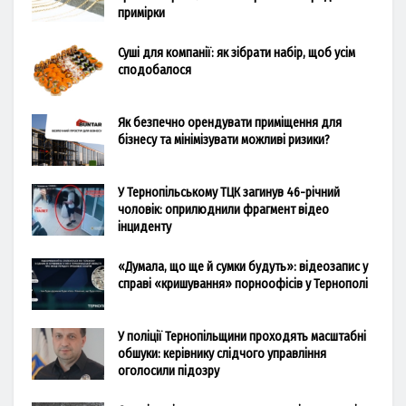
примірки
Суші для компанії: як зібрати набір, щоб усім
сподобалося
Як безпечно орендувати приміщення для
бізнесу та мінімізувати можливі ризики?
У Тернопільському ТЦК загинув 46-річний
чоловік: оприлюднили фрагмент відео
інциденту
«Думала, що ще й сумки будуть»: відеозапис у
справі «кришування» порноофісів у Тернополі
У поліції Тернопільщини проходять масштабні
обшуки: керівнику слідчого управління
оголосили підозру