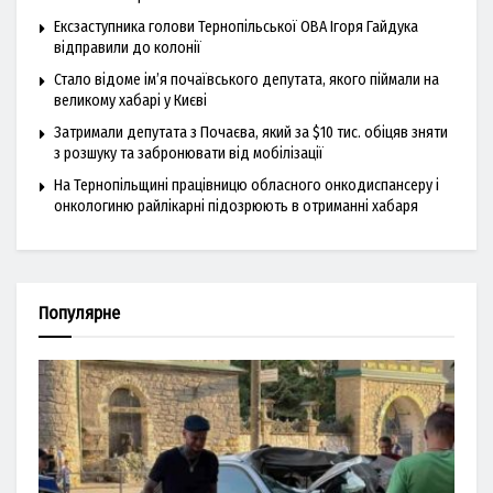
Ексзаступника голови Тернопільської ОВА Ігоря Гайдука
відправили до колонії
Стало відоме ім’я почаївського депутата, якого піймали на
великому хабарі у Києві
Затримали депутата з Почаєва, який за $10 тис. обіцяв зняти
з розшуку та забронювати від мобілізації
На Тернопільщині працівницю обласного онкодиспансеру і
онкологиню райлікарні підозрюють в отриманні хабаря
Популярне