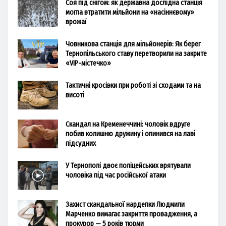
Соя під снігом: як державна дослідна станція
могла втратити мільйони на «насіннєвому»
врожаї
Човникова станція для мільйонерів: Як берег
Тернопільського ставу перетворили на закрите
«VIP-містечко»
Тактичні кросівки при роботі зі сходами та на
висоті
Скандал на Кременеччині: чоловік вдруге
побив колишню дружину і опинився на лаві
підсудних
У Тернополі двоє поліцейських врятували
чоловіка під час російської атаки
Захист скандальної нардепки Людмили
Марченко вимагає закриття провадження, а
прокурор — 5 років тюрми