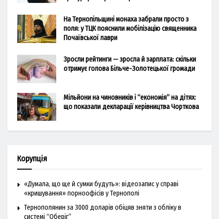
На Тернопільщині монаха забрали просто з
поля: у ТЦК пояснили мобілізацію священника
Почаївської лаври
Зросли рейтинги — зросла й зарплата: скільки
отримує голова Більче-Золотецької громади
Мільйони на чиновників і “економія” на дітях:
що показали декларації керівництва Чорткова
Корупція
«Думала, що ще й сумки будуть»: відеозапис у справі
«кришування» порноофісів у Тернополі
Тернополянин за 3000 доларів обіцяв зняти з обліку в
системі “Оберіг”