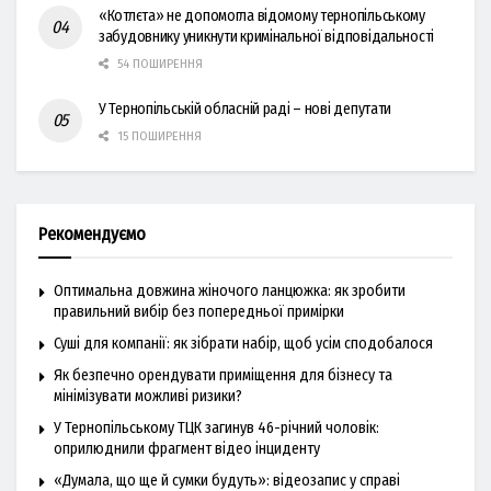
«Котлєта» не допомогла відомому тернопільському
забудовнику уникнути кримінальної відповідальності
54 ПОШИРЕННЯ
У Тернопільській обласній раді – нові депутати
15 ПОШИРЕННЯ
Рекомендуємо
Оптимальна довжина жіночого ланцюжка: як зробити
правильний вибір без попередньої примірки
Суші для компанії: як зібрати набір, щоб усім сподобалося
Як безпечно орендувати приміщення для бізнесу та
мінімізувати можливі ризики?
У Тернопільському ТЦК загинув 46-річний чоловік:
оприлюднили фрагмент відео інциденту
«Думала, що ще й сумки будуть»: відеозапис у справі