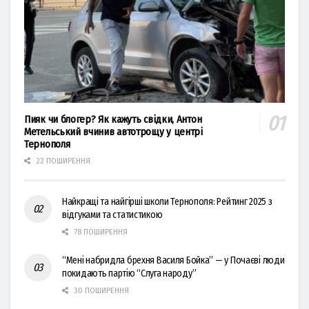
Пияк чи блогер? Як кажуть свідки, Антон
Метельський вчинив автотрощу у центрі
Тернополя
22 ПОШИРЕННЯ
Найкращі та найгірші школи Тернополя: Рейтинг 2025 з
відгуками та статистикою
78 ПОШИРЕННЯ
“Мені набридла брехня Василя Бойка” — у Почаєві люди
покидають партію “Слуга народу”
30 ПОШИРЕННЯ