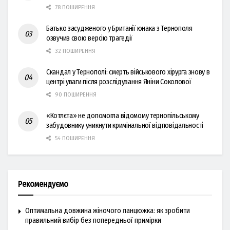
78 ПОШИРЕННЯ
Батько засудженого у Британії юнака з Тернополя
озвучив свою версію трагедії
32 ПОШИРЕННЯ
Скандал у Тернополі: смерть військового хірурга знову в
центрі уваги після розслідування Яніни Соколової
90 ПОШИРЕННЯ
«Котлєта» не допомогла відомому тернопільському
забудовнику уникнути кримінальної відповідальності
54 ПОШИРЕННЯ
Рекомендуємо
Оптимальна довжина жіночого ланцюжка: як зробити
правильний вибір без попередньої примірки