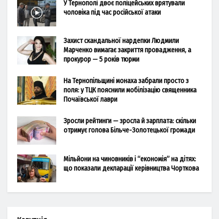
У Тернополі двоє поліцейських врятували
чоловіка під час російської атаки
Захист скандальної нардепки Людмили
Марченко вимагає закриття провадження, а
прокурор — 5 років тюрми
На Тернопільщині монаха забрали просто з
поля: у ТЦК пояснили мобілізацію священника
Почаївської лаври
Зросли рейтинги — зросла й зарплата: скільки
отримує голова Більче-Золотецької громади
Мільйони на чиновників і “економія” на дітях:
що показали декларації керівництва Чорткова