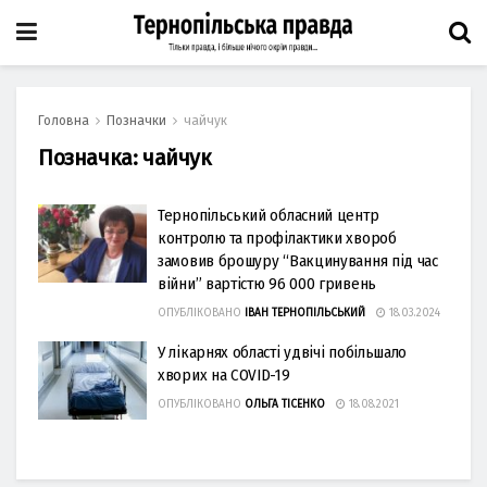
Головна
Позначки
чайчук
Позначка:
чайчук
Тернопільський обласний центр
контролю та профілактики хвороб
замовив брошуру “Вакцинування під час
війни” вартістю 96 000 гривень
ОПУБЛІКОВАНО
ІВАН ТЕРНОПІЛЬСЬКИЙ
18.03.2024
У лікарнях області удвічі побільшало
хворих на COVID-19
ОПУБЛІКОВАНО
ОЛЬГА ТІСЕНКО
18.08.2021