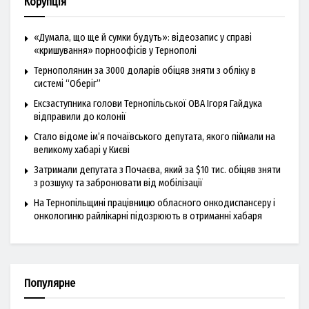
Корупція
«Думала, що ще й сумки будуть»: відеозапис у справі
«кришування» порноофісів у Тернополі
Тернополянин за 3000 доларів обіцяв зняти з обліку в
системі “Оберіг”
Ексзаступника голови Тернопільської ОВА Ігоря Гайдука
відправили до колонії
Стало відоме ім’я почаївського депутата, якого піймали на
великому хабарі у Києві
Затримали депутата з Почаєва, який за $10 тис. обіцяв зняти
з розшуку та забронювати від мобілізації
На Тернопільщині працівницю обласного онкодиспансеру і
онкологиню райлікарні підозрюють в отриманні хабаря
Популярне