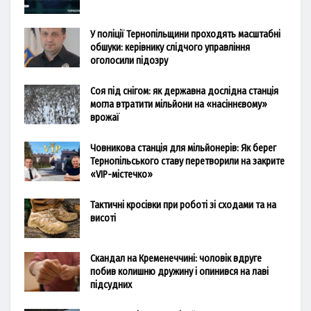
У поліції Тернопільщини проходять масштабні
обшуки: керівнику слідчого управління
оголосили підозру
Соя під снігом: як державна дослідна станція
могла втратити мільйони на «насіннєвому»
врожаї
Човникова станція для мільйонерів: Як берег
Тернопільського ставу перетворили на закрите
«VIP-містечко»
Тактичні кросівки при роботі зі сходами та на
висоті
Скандал на Кременеччині: чоловік вдруге
побив колишню дружину і опинився на лаві
підсудних