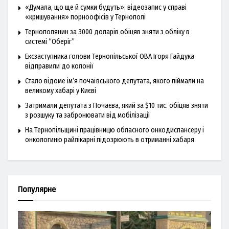
«Думала, що ще й сумки будуть»: відеозапис у справі
«кришування» порноофісів у Тернополі
Тернополянин за 3000 доларів обіцяв зняти з обліку в
системі “Оберіг”
Ексзаступника голови Тернопільської ОВА Ігоря Гайдука
відправили до колонії
Стало відоме ім’я почаївського депутата, якого піймали на
великому хабарі у Києві
Затримали депутата з Почаєва, який за $10 тис. обіцяв зняти
з розшуку та забронювати від мобілізації
На Тернопільщині працівницю обласного онкодиспансеру і
онкологиню райлікарні підозрюють в отриманні хабаря
Популярне