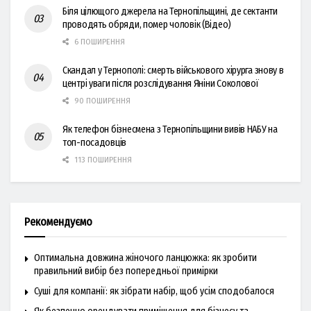
Біля цілющого джерела на Тернопільщині, де сектанти
проводять обряди, помер чоловік (Відео)
6 ПОШИРЕННЯ
Скандал у Тернополі: смерть військового хірурга знову в
центрі уваги після розслідування Яніни Соколової
90 ПОШИРЕННЯ
Як телефон бізнесмена з Тернопільщини вивів НАБУ на
топ-посадовців
113 ПОШИРЕННЯ
Рекомендуємо
Оптимальна довжина жіночого ланцюжка: як зробити
правильний вибір без попередньої примірки
Суші для компанії: як зібрати набір, щоб усім сподобалося