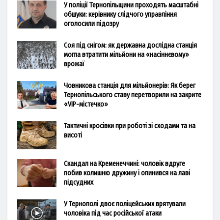
У поліції Тернопільщини проходять масштабні
обшуки: керівнику слідчого управління
оголосили підозру
Соя під снігом: як державна дослідна станція
могла втратити мільйони на «насіннєвому»
врожаї
Човникова станція для мільйонерів: Як берег
Тернопільського ставу перетворили на закрите
«VIP-містечко»
Тактичні кросівки при роботі зі сходами та на
висоті
Скандал на Кременеччині: чоловік вдруге
побив колишню дружину і опинився на лаві
підсудних
У Тернополі двоє поліцейських врятували
чоловіка під час російської атаки