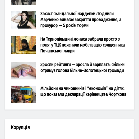
Захист скандальної нардепки Людмили
Марченко вимагає закриття провадження, а
прокурор — 5 років тюрми
На Тернопільщині монаха забрали просто з
поля: у ТЦК пояснили мобілізацію священника
Почаївської лаври
Зросли рейтинги — зросла й зарплата: скільки
отримує голова Більче-Золотецької громади
Мільйони на чиновників і “економія” на дітях:
що показали декларації керівництва Чорткова
Корупція