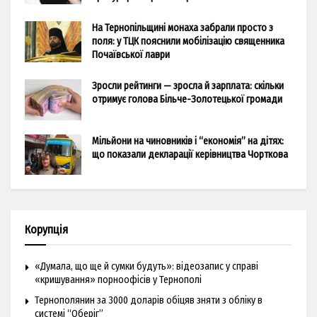
На Тернопільщині монаха забрали просто з
поля: у ТЦК пояснили мобілізацію священника
Почаївської лаври
Зросли рейтинги — зросла й зарплата: скільки
отримує голова Більче-Золотецької громади
Мільйони на чиновників і “економія” на дітях:
що показали декларації керівництва Чорткова
Корупція
«Думала, що ще й сумки будуть»: відеозапис у справі
«кришування» порноофісів у Тернополі
Тернополянин за 3000 доларів обіцяв зняти з обліку в
системі “Оберіг”