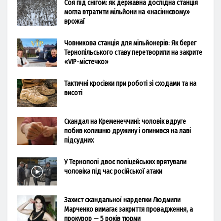
Соя під снігом: як державна дослідна станція
могла втратити мільйони на «насіннєвому»
врожаї
Човникова станція для мільйонерів: Як берег
Тернопільського ставу перетворили на закрите
«VIP-містечко»
Тактичні кросівки при роботі зі сходами та на
висоті
Скандал на Кременеччині: чоловік вдруге
побив колишню дружину і опинився на лаві
підсудних
У Тернополі двоє поліцейських врятували
чоловіка під час російської атаки
Захист скандальної нардепки Людмили
Марченко вимагає закриття провадження, а
прокурор — 5 років тюрми