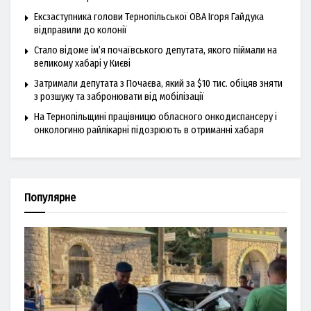
Ексзаступника голови Тернопільської ОВА Ігоря Гайдука
відправили до колонії
Стало відоме ім’я почаївського депутата, якого піймали на
великому хабарі у Києві
Затримали депутата з Почаєва, який за $10 тис. обіцяв зняти
з розшуку та забронювати від мобілізації
На Тернопільщині працівницю обласного онкодиспансеру і
онкологиню райлікарні підозрюють в отриманні хабаря
Популярне