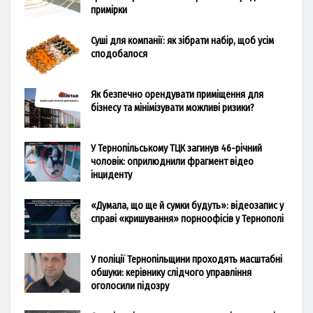
примірки
Суші для компанії: як зібрати набір, щоб усім
сподобалося
Як безпечно орендувати приміщення для
бізнесу та мінімізувати можливі ризики?
У Тернопільському ТЦК загинув 46-річний
чоловік: оприлюднили фрагмент відео
інциденту
«Думала, що ще й сумки будуть»: відеозапис у
справі «кришування» порноофісів у Тернополі
У поліції Тернопільщини проходять масштабні
обшуки: керівнику слідчого управління
оголосили підозру