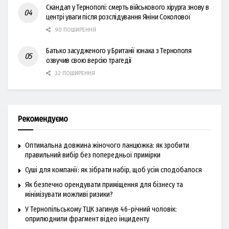
Скандал у Тернополі: смерть військового хірурга знову в
центрі уваги після розслідування Яніни Соколової
90 ПОШИРЕННЯ
Батько засудженого у Британії юнака з Тернополя
озвучив свою версію трагедії
32 ПОШИРЕННЯ
Рекомендуємо
Оптимальна довжина жіночого ланцюжка: як зробити
правильний вибір без попередньої примірки
Суші для компанії: як зібрати набір, щоб усім сподобалося
Як безпечно орендувати приміщення для бізнесу та
мінімізувати можливі ризики?
У Тернопільському ТЦК загинув 46-річний чоловік:
оприлюднили фрагмент відео інциденту